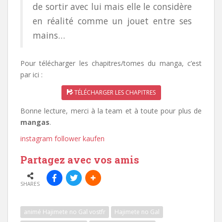
de sortir avec lui mais elle le considère
en réalité comme un jouet entre ses
mains…
Pour télécharger les chapitres/tomes du manga, c’est
par ici :
TÉLÉCHARGER LES CHAPITRES
Bonne lecture, merci à la team et à toute pour plus de
mangas
.
instagram follower kaufen
Partagez avec vos amis
SHARES
animé Hajimete no Gal vostfr
Hajimete no Gal