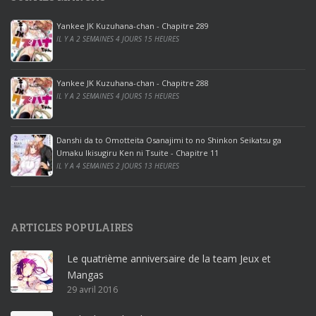
0
p
Yankee JK Kuzuhana-chan - Chapitre 289
r
IL Y A 2 SEMAINES 4 JOURS 15 HEURES
o
o
ff
Yankee JK Kuzuhana-chan - Chapitre 288
IL Y A 2 SEMAINES 4 JOURS 15 HEURES
i
c
e
Danshi da to Omotteita Osanajimi to no Shinkon Seikatsu ga
2
Umaku Ikisugiru Ken ni Tsuite - Chapitre 11
0
IL Y A 4 SEMAINES 2 JOURS 13 HEURES
1
9
p
ARTICLES POPULAIRES
r
o
Le quatrième anniversaire de la team Jeux et
o
Mangas
ff
29 avril 2016
i
c