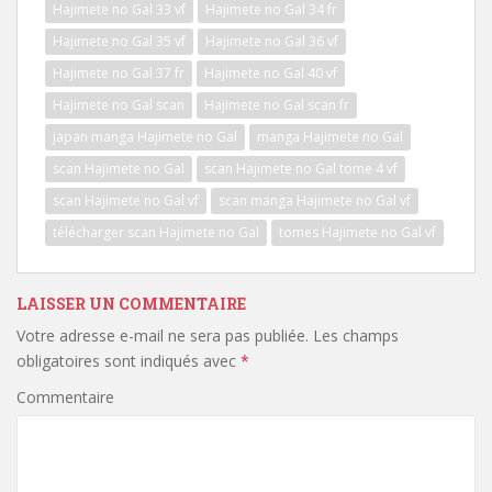
Hajimete no Gal 33 vf
Hajimete no Gal 34 fr
Hajimete no Gal 35 vf
Hajimete no Gal 36 vf
Hajimete no Gal 37 fr
Hajimete no Gal 40 vf
Hajimete no Gal scan
Hajimete no Gal scan fr
japan manga Hajimete no Gal
manga Hajimete no Gal
scan Hajimete no Gal
scan Hajimete no Gal tome 4 vf
scan Hajimete no Gal vf
scan manga Hajimete no Gal vf
télécharger scan Hajimete no Gal
tomes Hajimete no Gal vf
LAISSER UN COMMENTAIRE
Votre adresse e-mail ne sera pas publiée.
Les champs
obligatoires sont indiqués avec
*
Commentaire