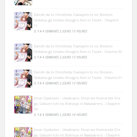
Danshi da to Omotteita Osanajimi to no Shinkon
Seikatsu ga Umaku Ikisugiru Ken ni Tsuite - Chapitre
11
IL Y A 4 SEMAINES 2 JOURS 13 HEURES
Danshi da to Omotteita Osanajimi to no Shinkon
Seikatsu ga Umaku Ikisugiru Ken ni Tsuite - Volume 02
IL Y A 4 SEMAINES 2 JOURS 13 HEURES
Danshi da to Omotteita Osanajimi to no Shinkon
Seikatsu ga Umaku Ikisugiru Ken ni Tsuite - Volume 01
IL Y A 4 SEMAINES 2 JOURS 13 HEURES
Jinsei Gyakuten - Uwakisare, Enzai wo Kiserareta Ore
ga, Gakuen Ichi no Bishoujo ni Nakasareru - Chapitre
04
IL Y A 4 SEMAINES 2 JOURS 14 HEURES
Jinsei Gyakuten - Uwakisare, Enzai wo Kiserareta Ore
ga, Gakuen Ichi no Bishoujo ni Nakasareru - Chapitre