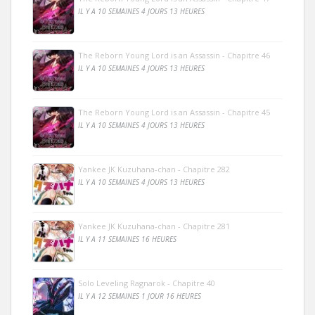
IL Y A 10 SEMAINES 4 JOURS 13 HEURES
The Reborn Young Lord is an Assassin - Chapitre 46
IL Y A 10 SEMAINES 4 JOURS 13 HEURES
The Reborn Young Lord is an Assassin - Chapitre 45
IL Y A 10 SEMAINES 4 JOURS 13 HEURES
Yankee JK Kuzuhana-chan - Chapitre 282
IL Y A 10 SEMAINES 4 JOURS 13 HEURES
Yankee JK Kuzuhana-chan - Chapitre 281
IL Y A 11 SEMAINES 16 HEURES
Solo Leveling Ragnarok - Chapitre 40
IL Y A 12 SEMAINES 1 JOUR 16 HEURES