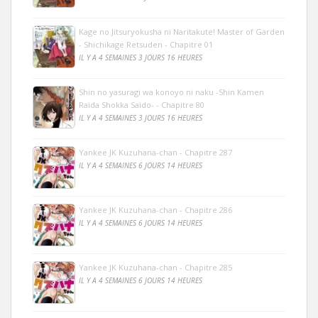
Kage no Jitsuryokusha ni Naritakute! Master of Garden
- Shichikage Retsuden - Chapitre 01
IL Y A 4 SEMAINES 3 JOURS 16 HEURES
Shin no yasuragi wa konoyo ni naku -Shin Kamen
Raida Shokka Saido- - Chapitre 80
IL Y A 4 SEMAINES 3 JOURS 16 HEURES
Yankee JK Kuzuhana-chan - Chapitre 287
IL Y A 4 SEMAINES 6 JOURS 14 HEURES
Yankee JK Kuzuhana-chan - Chapitre 286
IL Y A 4 SEMAINES 6 JOURS 14 HEURES
Yankee JK Kuzuhana-chan - Chapitre 285
IL Y A 4 SEMAINES 6 JOURS 14 HEURES