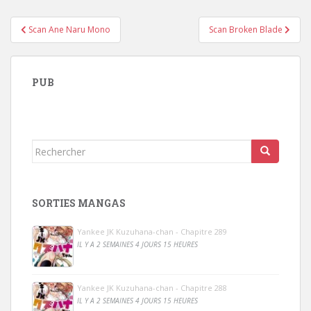
Navigation
Scan Ane Naru Mono
Scan Broken Blade
de
l’article
PUB
Rechercher...
SORTIES MANGAS
Yankee JK Kuzuhana-chan - Chapitre 289
IL Y A 2 SEMAINES 4 JOURS 15 HEURES
Yankee JK Kuzuhana-chan - Chapitre 288
IL Y A 2 SEMAINES 4 JOURS 15 HEURES