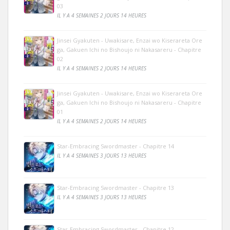
03
IL Y A 4 SEMAINES 2 JOURS 14 HEURES
Jinsei Gyakuten - Uwakisare, Enzai wo Kiserareta Ore
ga, Gakuen Ichi no Bishoujo ni Nakasareru - Chapitre
02
IL Y A 4 SEMAINES 2 JOURS 14 HEURES
Jinsei Gyakuten - Uwakisare, Enzai wo Kiserareta Ore
ga, Gakuen Ichi no Bishoujo ni Nakasareru - Chapitre
01
IL Y A 4 SEMAINES 2 JOURS 14 HEURES
Star-Embracing Swordmaster - Chapitre 14
IL Y A 4 SEMAINES 3 JOURS 13 HEURES
Star-Embracing Swordmaster - Chapitre 13
IL Y A 4 SEMAINES 3 JOURS 13 HEURES
Star-Embracing Swordmaster - Chapitre 12