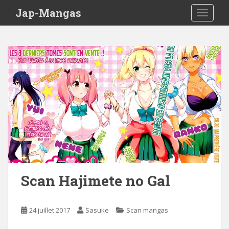
Skip to main content
Jap-Mangas
TOGGLE
Scan Hajimete no Gal
24 juillet 2017
Sasuke
Scan mangas