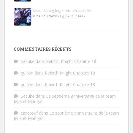
Solo Leveling Ragnarok - Chapitre 39
IL Y A 12 SEMAINES 1 JOUR 16 HEURES
COMMENTAIRES RÉCENTS
Sasuke
dans
Rebirth Knight Chapitre 18
quillon
dans
Rebirth Knight Chapitre 18
quillon
dans
Rebirth Knight Chapitre 18
Sasuke
dans
Le septième anniversaire de la team
Jeux et Mangas
caristouf
dans
Le septième anniversaire de la team
Jeux et Mangas