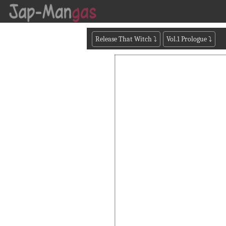
Release That Witch
⤵
Vol.1 Prologue
⤵