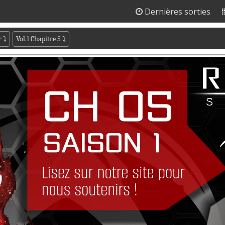
Dernières sorties
r
⤵
Vol.1 Chapitre 5
⤵