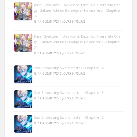
Jinsei Gyakuten - Uwakisare, Enzai wo Kiserareta Ore
ga, Gakuen Ichi no Bishoujo ni Nakasareru - Chapitre
02
IL Y A 4 SEMAINES 4 JOURS 6 HEURES
Jinsei Gyakuten - Uwakisare, Enzai wo Kiserareta Ore
ga, Gakuen Ichi no Bishoujo ni Nakasareru - Chapitre
01
IL Y A 4 SEMAINES 4 JOURS 6 HEURES
Star-Embracing Swordmaster - Chapitre 14
IL Y A 4 SEMAINES 5 JOURS 6 HEURES
Star-Embracing Swordmaster - Chapitre 13
IL Y A 4 SEMAINES 5 JOURS 6 HEURES
Star-Embracing Swordmaster - Chapitre 12
IL Y A 4 SEMAINES 5 JOURS 6 HEURES