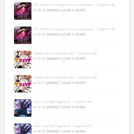
The Reborn Young Lord is an Assassin - Chapitre 46
IL Y A 10 SEMAINES 6 JOURS 6 HEURES
The Reborn Young Lord is an Assassin - Chapitre 45
IL Y A 10 SEMAINES 6 JOURS 6 HEURES
Yankee JK Kuzuhana-chan - Chapitre 282
IL Y A 10 SEMAINES 6 JOURS 6 HEURES
Yankee JK Kuzuhana-chan - Chapitre 281
IL Y A 11 SEMAINES 2 JOURS 9 HEURES
Solo Leveling Ragnarok - Chapitre 40
IL Y A 12 SEMAINES 3 JOURS 9 HEURES
Solo Leveling Ragnarok - Chapitre 39
IL Y A 12 SEMAINES 3 JOURS 9 HEURES