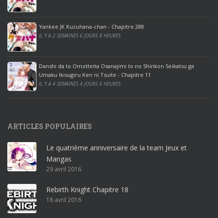
o
o
ff
Yankee JK Kuzuhana-chan - Chapitre 288
IL Y A 2 SEMAINES 6 JOURS 8 HEURES
i
c
e
Danshi da to Omotteita Osanajimi to no Shinkon Seikatsu ga
2
Umaku Ikisugiru Ken ni Tsuite - Chapitre 11
0
IL Y A 4 SEMAINES 4 JOURS 6 HEURES
1
9
p
ARTICLES POPULAIRES
r
o
Le quatrième anniversaire de la team Jeux et
o
Mangas
ff
29 avril 2016
i
c
Rebirth Knight Chapitre 18
e
18 avril 2016
3
6