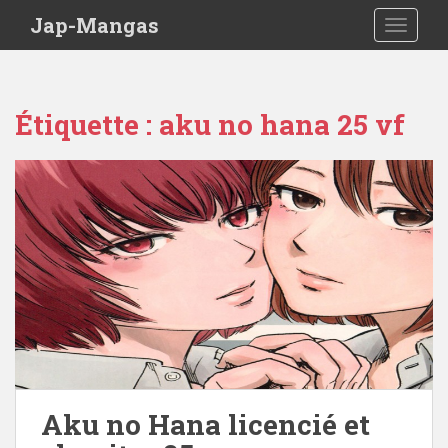
Skip to main content
Jap-Mangas
TOGGLE
Étiquette :
aku no hana 25 vf
Aku no Hana licencié et