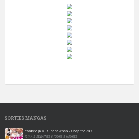
w
i
n
d
o
w
s
1
SORTIES MANGAS
0
p
Yankee JK Kuzuhana-chan - Chapitre 289
r
IL Y A 2 SEMAINES 6 JOURS 8 HEURES