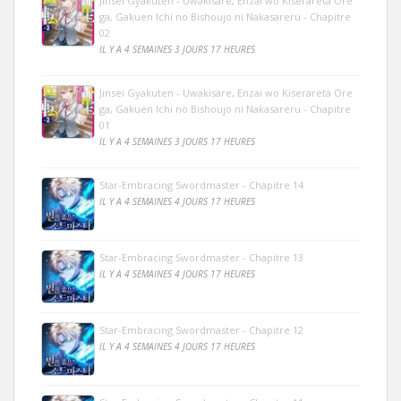
Jinsei Gyakuten - Uwakisare, Enzai wo Kiserareta Ore
ga, Gakuen Ichi no Bishoujo ni Nakasareru - Chapitre
02
IL Y A 4 SEMAINES 3 JOURS 17 HEURES
Jinsei Gyakuten - Uwakisare, Enzai wo Kiserareta Ore
ga, Gakuen Ichi no Bishoujo ni Nakasareru - Chapitre
01
IL Y A 4 SEMAINES 3 JOURS 17 HEURES
Star-Embracing Swordmaster - Chapitre 14
IL Y A 4 SEMAINES 4 JOURS 17 HEURES
Star-Embracing Swordmaster - Chapitre 13
IL Y A 4 SEMAINES 4 JOURS 17 HEURES
Star-Embracing Swordmaster - Chapitre 12
IL Y A 4 SEMAINES 4 JOURS 17 HEURES