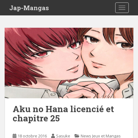
Skip to main content
Jap-Mangas
TOGGLE
Aku no Hana licencié et
chapitre 25
18 octobre 2016
Sasuke
News Jeux et Mangas