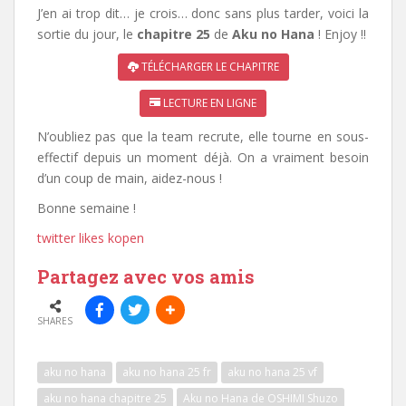
J’en ai trop dit… je crois… donc sans plus tarder, voici la
sortie du jour, le
chapitre 25
de
Aku no Hana
! Enjoy !!
TÉLÉCHARGER LE CHAPITRE
LECTURE EN LIGNE
N’oubliez pas que la team recrute, elle tourne en sous-
effectif depuis un moment déjà. On a vraiment besoin
d’un coup de main, aidez-nous !
Bonne semaine !
twitter likes kopen
Partagez avec vos amis
SHARES
aku no hana
aku no hana 25 fr
aku no hana 25 vf
aku no hana chapitre 25
Aku no Hana de OSHIMI Shuzo