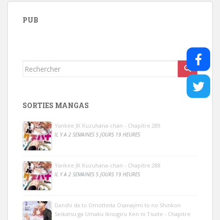
PUB
Rechercher...
SORTIES MANGAS
Yankee JK Kuzuhana-chan - Chapitre 289
IL Y A 2 SEMAINES 5 JOURS 19 HEURES
Yankee JK Kuzuhana-chan - Chapitre 288
IL Y A 2 SEMAINES 5 JOURS 19 HEURES
Danshi da to Omotteita Osanajimi to no Shinkon
Seikatsu ga Umaku Ikisugiru Ken ni Tsuite - Chapitre