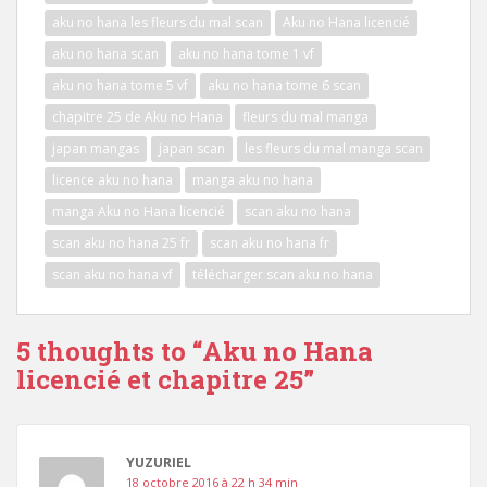
aku no hana les fleurs du mal scan
Aku no Hana licencié
aku no hana scan
aku no hana tome 1 vf
aku no hana tome 5 vf
aku no hana tome 6 scan
chapitre 25 de Aku no Hana
fleurs du mal manga
japan mangas
japan scan
les fleurs du mal manga scan
licence aku no hana
manga aku no hana
manga Aku no Hana licencié
scan aku no hana
scan aku no hana 25 fr
scan aku no hana fr
scan aku no hana vf
télécharger scan aku no hana
5 thoughts to “Aku no Hana
licencié et chapitre 25”
YUZURIEL
18 octobre 2016 à 22 h 34 min