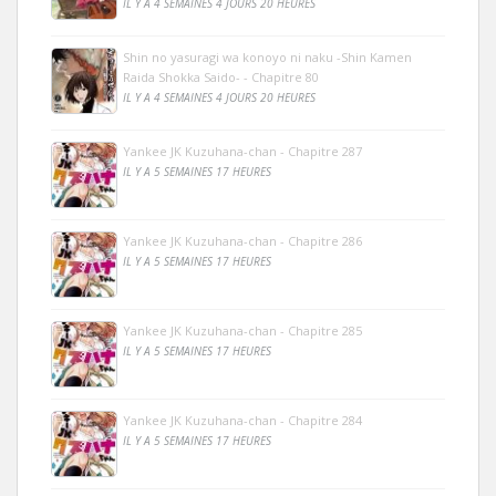
IL Y A 4 SEMAINES 4 JOURS 20 HEURES
Shin no yasuragi wa konoyo ni naku -Shin Kamen
Raida Shokka Saido- - Chapitre 80
IL Y A 4 SEMAINES 4 JOURS 20 HEURES
Yankee JK Kuzuhana-chan - Chapitre 287
IL Y A 5 SEMAINES 17 HEURES
Yankee JK Kuzuhana-chan - Chapitre 286
IL Y A 5 SEMAINES 17 HEURES
Yankee JK Kuzuhana-chan - Chapitre 285
IL Y A 5 SEMAINES 17 HEURES
Yankee JK Kuzuhana-chan - Chapitre 284
IL Y A 5 SEMAINES 17 HEURES