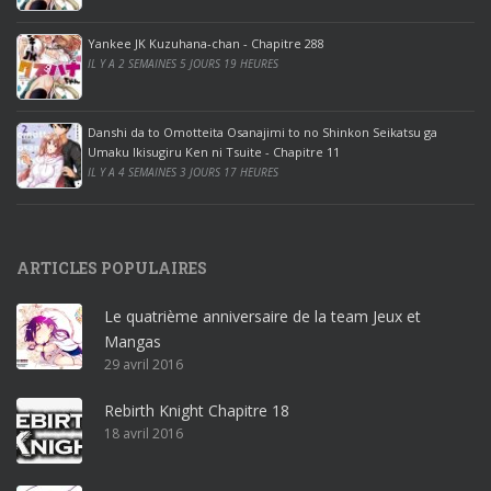
o
ff
Yankee JK Kuzuhana-chan - Chapitre 288
IL Y A 2 SEMAINES 5 JOURS 19 HEURES
i
c
e
Danshi da to Omotteita Osanajimi to no Shinkon Seikatsu ga
2
Umaku Ikisugiru Ken ni Tsuite - Chapitre 11
0
IL Y A 4 SEMAINES 3 JOURS 17 HEURES
1
9
p
ARTICLES POPULAIRES
r
o
Le quatrième anniversaire de la team Jeux et
o
Mangas
ff
29 avril 2016
i
c
Rebirth Knight Chapitre 18
e
18 avril 2016
3
6