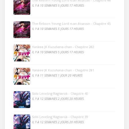
The Reborn Young Lord is an Assassin - Chapitre 46
IL Y A 10 SEMAINES 5 JOURS 17 HEURES
The Reborn Young Lord is an Assassin - Chapitre 45
IL Y A 10 SEMAINES 5 JOURS 17 HEURES
Yankee JK Kuzuhana-chan - Chapitre 282
IL Y A 10 SEMAINES 5 JOURS 17 HEURES
Yankee JK Kuzuhana-chan - Chapitre 281
IL Y A 11 SEMAINES 1 JOUR 20 HEURES
Solo Leveling Ragnarok - Chapitre 40
IL Y A 12 SEMAINES 2 JOURS 20 HEURES
Solo Leveling Ragnarok - Chapitre 39
IL Y A 12 SEMAINES 2 JOURS 20 HEURES