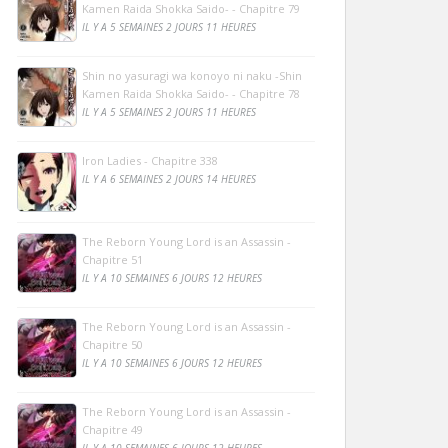
Kamen Raida Shokka Saido- - Chapitre 79
IL Y A 5 SEMAINES 2 JOURS 11 HEURES
Shin no yasuragi wa konoyo ni naku -Shin
Kamen Raida Shokka Saido- - Chapitre 78
IL Y A 5 SEMAINES 2 JOURS 11 HEURES
Iron Ladies - Chapitre 338
IL Y A 6 SEMAINES 2 JOURS 14 HEURES
The Reborn Young Lord is an Assassin -
Chapitre 51
IL Y A 10 SEMAINES 6 JOURS 12 HEURES
The Reborn Young Lord is an Assassin -
Chapitre 50
IL Y A 10 SEMAINES 6 JOURS 12 HEURES
The Reborn Young Lord is an Assassin -
Chapitre 49