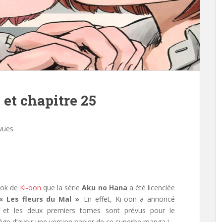
et chapitre 25
vues
book de
Ki-oon
que la série
Aku no Hana
a été licenciée
« Les fleurs du Mal »
. En effet, Ki-oon a annoncé
et les deux premiers tomes sont prévus pour le
lège d’avoir une version papier de ce superbe manga !