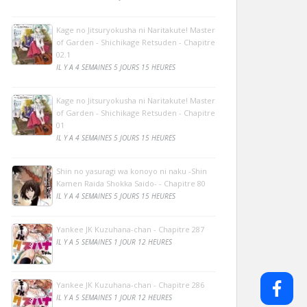
Kage no Jitsuryokusha ni Naritakute! Master
of Garden - Shichikage Retsuden - Chapitre
02.1
IL Y A 4 SEMAINES 5 JOURS 15 HEURES
Kage no Jitsuryokusha ni Naritakute! Master
of Garden - Shichikage Retsuden - Chapitre
01
IL Y A 4 SEMAINES 5 JOURS 15 HEURES
Shin no yasuragi wa konoyo ni naku -Shin
Kamen Raida Shokka Saido- - Chapitre 80
IL Y A 4 SEMAINES 5 JOURS 15 HEURES
Yankee JK Kuzuhana-chan - Chapitre 287
IL Y A 5 SEMAINES 1 JOUR 12 HEURES
Yankee JK Kuzuhana-chan - Chapitre 286
IL Y A 5 SEMAINES 1 JOUR 12 HEURES