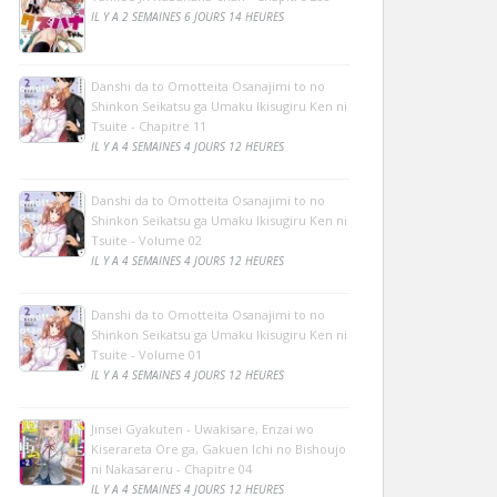
IL Y A 2 SEMAINES 6 JOURS 14 HEURES
Danshi da to Omotteita Osanajimi to no
Shinkon Seikatsu ga Umaku Ikisugiru Ken ni
Tsuite - Chapitre 11
IL Y A 4 SEMAINES 4 JOURS 12 HEURES
Danshi da to Omotteita Osanajimi to no
Shinkon Seikatsu ga Umaku Ikisugiru Ken ni
Tsuite - Volume 02
IL Y A 4 SEMAINES 4 JOURS 12 HEURES
Danshi da to Omotteita Osanajimi to no
Shinkon Seikatsu ga Umaku Ikisugiru Ken ni
Tsuite - Volume 01
IL Y A 4 SEMAINES 4 JOURS 12 HEURES
Jinsei Gyakuten - Uwakisare, Enzai wo
Kiserareta Ore ga, Gakuen Ichi no Bishoujo
ni Nakasareru - Chapitre 04
IL Y A 4 SEMAINES 4 JOURS 12 HEURES