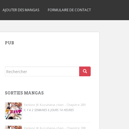
AJOUTER DES MANGAS
FORMULAIRE DE CONTACT
PUB
Rechercher...
SORTIES MANGAS
Yankee JK Kuzuhana-chan - Chapitre 289
IL Y A 2 SEMAINES 6 JOURS 14 HEURES
Yankee JK Kuzuhana-chan - Chapitre 288