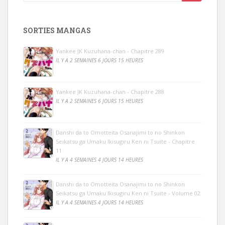
SORTIES MANGAS
Yankee JK Kuzuhana-chan - Chapitre 289
IL Y A 2 SEMAINES 6 JOURS 15 HEURES
Yankee JK Kuzuhana-chan - Chapitre 288
IL Y A 2 SEMAINES 6 JOURS 15 HEURES
Danshi da to Omotteita Osanajimi to no Shinkon
Seikatsu ga Umaku Ikisugiru Ken ni Tsuite - Chapitre
11
IL Y A 4 SEMAINES 4 JOURS 14 HEURES
Danshi da to Omotteita Osanajimi to no Shinkon
Seikatsu ga Umaku Ikisugiru Ken ni Tsuite - Volume 02
IL Y A 4 SEMAINES 4 JOURS 14 HEURES