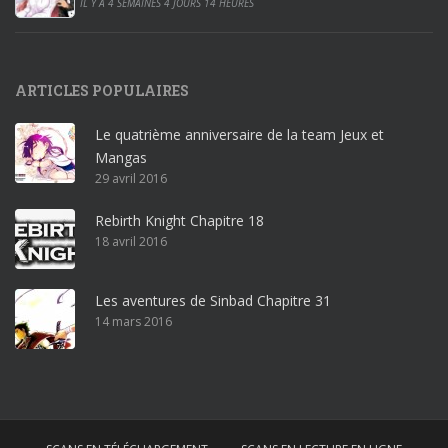
0
IL Y A 4 SEMAINES 4 JOURS 14 HEURES
1
9
p
ARTICLES POPULAIRES
r
o
Le quatrième anniversaire de la team Jeux et
o
Mangas
ff
29 avril 2016
i
c
Rebirth Knight Chapitre 18
e
18 avril 2016
3
6
5
Les aventures de Sinbad Chapitre 31
p
14 mars 2016
r
o
w
i
n