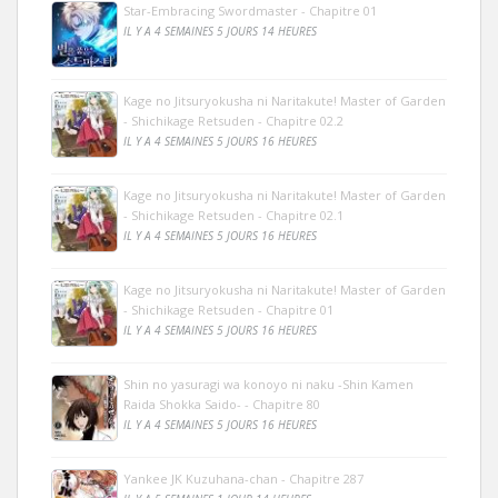
Star-Embracing Swordmaster - Chapitre 01
IL Y A 4 SEMAINES 5 JOURS 14 HEURES
Kage no Jitsuryokusha ni Naritakute! Master of Garden
- Shichikage Retsuden - Chapitre 02.2
IL Y A 4 SEMAINES 5 JOURS 16 HEURES
Kage no Jitsuryokusha ni Naritakute! Master of Garden
- Shichikage Retsuden - Chapitre 02.1
IL Y A 4 SEMAINES 5 JOURS 16 HEURES
Kage no Jitsuryokusha ni Naritakute! Master of Garden
- Shichikage Retsuden - Chapitre 01
IL Y A 4 SEMAINES 5 JOURS 16 HEURES
Shin no yasuragi wa konoyo ni naku -Shin Kamen
Raida Shokka Saido- - Chapitre 80
IL Y A 4 SEMAINES 5 JOURS 16 HEURES
Yankee JK Kuzuhana-chan - Chapitre 287