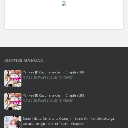
w
i
n
d
o
w
s
1
SORTIES MANGAS
0
p
Yankee JK Kuzuhana-chan - Chapitre 289
r
IL Y A 2 SEMAINES 6 JOURS 15 HEURES
o
o
ff
Yankee JK Kuzuhana-chan - Chapitre 288
IL Y A 2 SEMAINES 6 JOURS 15 HEURES
i
c
e
Danshi da to Omotteita Osanajimi to no Shinkon Seikatsu ga
2
Umaku Ikisugiru Ken ni Tsuite - Chapitre 11