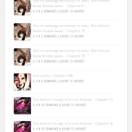
Shin no yasuragi wa konoyo ni naku -Shin Kamen
Raida Shokka Saido- - Chapitre 81
IL Y A 5 SEMAINES 2 JOURS 13 HEURES
Shin no yasuragi wa konoyo ni naku -Shin Kamen
Raida Shokka Saido- - Chapitre 79
IL Y A 5 SEMAINES 2 JOURS 13 HEURES
Shin no yasuragi wa konoyo ni naku -Shin Kamen
Raida Shokka Saido- - Chapitre 78
IL Y A 5 SEMAINES 2 JOURS 13 HEURES
Iron Ladies - Chapitre 338
IL Y A 6 SEMAINES 2 JOURS 15 HEURES
The Reborn Young Lord is an Assassin - Chapitre 51
IL Y A 10 SEMAINES 6 JOURS 13 HEURES
The Reborn Young Lord is an Assassin - Chapitre 50
IL Y A 10 SEMAINES 6 JOURS 13 HEURES