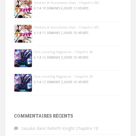
Yankee JK Kuzuhana-chan - Chapitre 282
IL Y A 10 SEMAINES 6 JOURS 13 HEURES
Yankee JK Kuzuhana-chan - Chapitre 281
IL Y A 11 SEMAINES 2 JOURS 16 HEURES
Solo Leveling Ragnarok - Chapitre 40
IL Y A 12 SEMAINES 3 JOURS 16 HEURES
Solo Leveling Ragnarok - Chapitre 39
IL Y A 12 SEMAINES 3 JOURS 16 HEURES
COMMENTAIRES RÉCENTS
Sasuke
dans
Rebirth Knight Chapitre 18