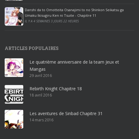
e
Danshi da to Omotteita Osanajimi to no Shinkon Seikatsu ga
2
Umaku Ikisugiru Ken ni Tsuite - Chapitre 11
0
IL Y A 4 SEMAINES 3 JOURS 22 HEURES
1
9
p
ARTICLES POPULAIRES
r
o
Le quatrième anniversaire de la team Jeux et
o
Mangas
ff
29 avril 2016
i
c
Rebirth Knight Chapitre 18
e
18 avril 2016
3
6
5
Les aventures de Sinbad Chapitre 31
p
14 mars 2016
r
o