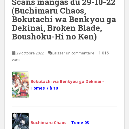
Scans mangas du 29-10-22
(Buchimaru Chaos,
Bokutachi wa Benkyou ga
Dekinai, Broken Blade,
Boushoku-Hi no Ken)
1 016
29 octobre 2022
Laisser un commentaire
vues
Bokutachi wa Benkyou ga Dekinai –
Tomes 7 à 10
Buchimaru Chaos –
Tome 03