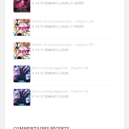
IL Y A 10 SEMAINES 5 JOURS 21 HEURES
Yankee JK Kuzuhana-chan - Chapitre 282
IL Y A 10 SEMAINES 5 JOURS 21 HEURES
Yankee JK Kuzuhana-chan - Chapitre 281
IL Y A 11 SEMAINES 2 JOURS
Solo Leveling Ragnarok - Chapitre 40
IL Y A 12 SEMAINES 3 JOURS
Solo Leveling Ragnarok - Chapitre 39
IL Y A 12 SEMAINES 3 JOURS
COMMENTAIRES RÉCENTS