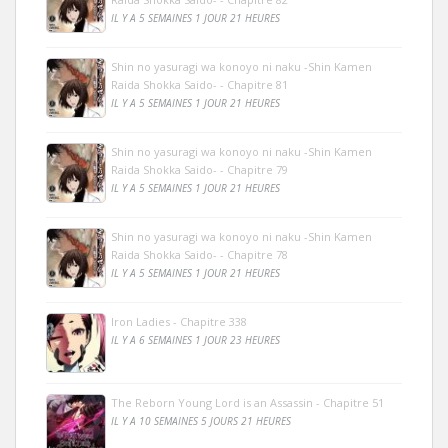
IL Y A 5 SEMAINES 1 JOUR 21 HEURES
Shin no yasuragi wa konoyo ni naku -Shin Kamen
Raida Shokka Saido- - Chapitre 81
IL Y A 5 SEMAINES 1 JOUR 21 HEURES
Shin no yasuragi wa konoyo ni naku -Shin Kamen
Raida Shokka Saido- - Chapitre 79
IL Y A 5 SEMAINES 1 JOUR 21 HEURES
Shin no yasuragi wa konoyo ni naku -Shin Kamen
Raida Shokka Saido- - Chapitre 78
IL Y A 5 SEMAINES 1 JOUR 21 HEURES
Iron Ladies - Chapitre 338
IL Y A 6 SEMAINES 1 JOUR 23 HEURES
The Reborn Young Lord is an Assassin - Chapitre 51
IL Y A 10 SEMAINES 5 JOURS 21 HEURES