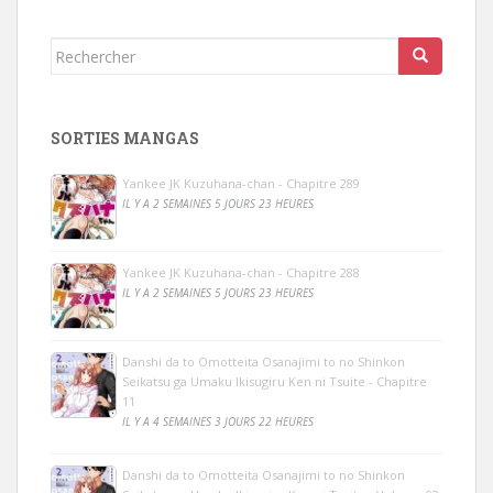
Rechercher...
SORTIES MANGAS
Yankee JK Kuzuhana-chan - Chapitre 289
IL Y A 2 SEMAINES 5 JOURS 23 HEURES
Yankee JK Kuzuhana-chan - Chapitre 288
IL Y A 2 SEMAINES 5 JOURS 23 HEURES
Danshi da to Omotteita Osanajimi to no Shinkon
Seikatsu ga Umaku Ikisugiru Ken ni Tsuite - Chapitre
11
IL Y A 4 SEMAINES 3 JOURS 22 HEURES
Danshi da to Omotteita Osanajimi to no Shinkon