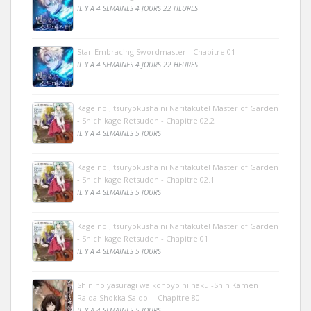
IL Y A 4 SEMAINES 4 JOURS 22 HEURES
Star-Embracing Swordmaster - Chapitre 01
IL Y A 4 SEMAINES 4 JOURS 22 HEURES
Kage no Jitsuryokusha ni Naritakute! Master of Garden
- Shichikage Retsuden - Chapitre 02.2
IL Y A 4 SEMAINES 5 JOURS
Kage no Jitsuryokusha ni Naritakute! Master of Garden
- Shichikage Retsuden - Chapitre 02.1
IL Y A 4 SEMAINES 5 JOURS
Kage no Jitsuryokusha ni Naritakute! Master of Garden
- Shichikage Retsuden - Chapitre 01
IL Y A 4 SEMAINES 5 JOURS
Shin no yasuragi wa konoyo ni naku -Shin Kamen
Raida Shokka Saido- - Chapitre 80
IL Y A 4 SEMAINES 5 JOURS