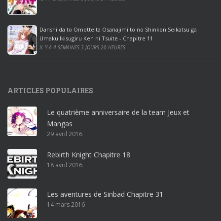
i
c
e
Danshi da to Omotteita Osanajimi to no Shinkon Seikatsu ga
2
Umaku Ikisugiru Ken ni Tsuite - Chapitre 11
0
IL Y A 4 SEMAINES 3 JOURS 20 HEURES
1
9
p
ARTICLES POPULAIRES
r
o
Le quatrième anniversaire de la team Jeux et
o
Mangas
ff
29 avril 2016
i
c
Rebirth Knight Chapitre 18
e
18 avril 2016
3
6
5
Les aventures de Sinbad Chapitre 31
p
14 mars 2016
r