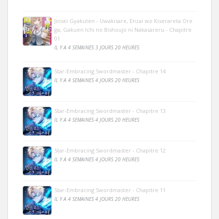
Jinsei Gyakuten - Uwakisare, Enzai wo Kiserareta Ore
ga, Gakuen Ichi no Bishoujo ni Nakasareru - Chapitre
01
IL Y A 4 SEMAINES 3 JOURS 20 HEURES
Star-Embracing Swordmaster - Chapitre 14
IL Y A 4 SEMAINES 4 JOURS 20 HEURES
Star-Embracing Swordmaster - Chapitre 13
IL Y A 4 SEMAINES 4 JOURS 20 HEURES
Star-Embracing Swordmaster - Chapitre 12
IL Y A 4 SEMAINES 4 JOURS 20 HEURES
Star-Embracing Swordmaster - Chapitre 11
IL Y A 4 SEMAINES 4 JOURS 20 HEURES