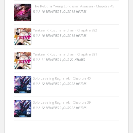
The Reborn Young Lord is an Assassin - Chapitre 45
IL Y A 10 SEMAINES 5 JOURS 19 HEURES
Yankee JK Kuzuhana-chan - Chapitre 282
IL Y A 10 SEMAINES 5 JOURS 19 HEURES
Yankee JK Kuzuhana-chan - Chapitre 281
IL Y A 11 SEMAINES 1 JOUR 22 HEURES
Solo Leveling Ragnarok - Chapitre 40
IL Y A 12 SEMAINES 2 JOURS 22 HEURES
Solo Leveling Ragnarok - Chapitre 39
IL Y A 12 SEMAINES 2 JOURS 22 HEURES