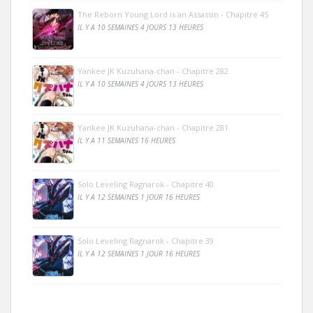
The Reborn Young Lord is an Assassin - Chapitre 45
IL Y A 10 SEMAINES 4 JOURS 13 HEURES
Yankee JK Kuzuhana-chan - Chapitre 282
IL Y A 10 SEMAINES 4 JOURS 13 HEURES
Yankee JK Kuzuhana-chan - Chapitre 281
IL Y A 11 SEMAINES 16 HEURES
Solo Leveling Ragnarok - Chapitre 40
IL Y A 12 SEMAINES 1 JOUR 16 HEURES
Solo Leveling Ragnarok - Chapitre 39
IL Y A 12 SEMAINES 1 JOUR 16 HEURES