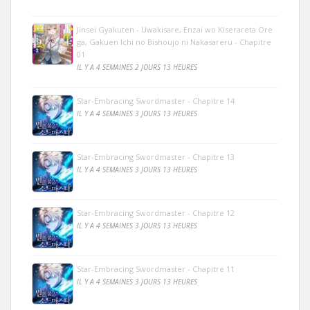
Jinsei Gyakuten - Uwakisare, Enzai wo Kiserareta Ore
ga, Gakuen Ichi no Bishoujo ni Nakasareru - Chapitre
01
IL Y A 4 SEMAINES 2 JOURS 13 HEURES
Star-Embracing Swordmaster - Chapitre 14
IL Y A 4 SEMAINES 3 JOURS 13 HEURES
Star-Embracing Swordmaster - Chapitre 13
IL Y A 4 SEMAINES 3 JOURS 13 HEURES
Star-Embracing Swordmaster - Chapitre 12
IL Y A 4 SEMAINES 3 JOURS 13 HEURES
Star-Embracing Swordmaster - Chapitre 11
IL Y A 4 SEMAINES 3 JOURS 13 HEURES