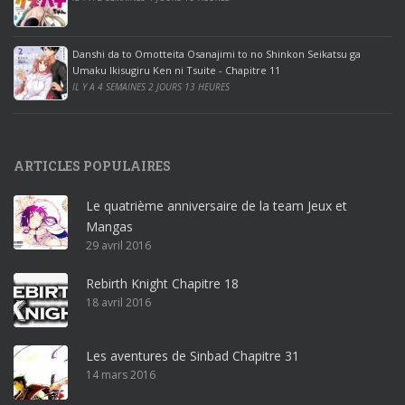
i
c
e
Danshi da to Omotteita Osanajimi to no Shinkon Seikatsu ga
2
Umaku Ikisugiru Ken ni Tsuite - Chapitre 11
0
IL Y A 4 SEMAINES 2 JOURS 13 HEURES
1
9
p
ARTICLES POPULAIRES
r
o
Le quatrième anniversaire de la team Jeux et
o
Mangas
ff
29 avril 2016
i
c
Rebirth Knight Chapitre 18
e
18 avril 2016
3
6
5
Les aventures de Sinbad Chapitre 31
p
14 mars 2016
r