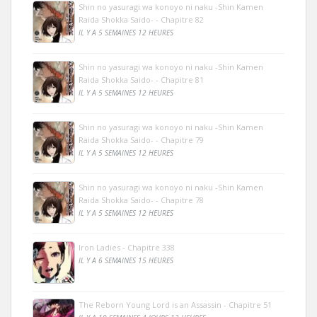
Shin no yasuragi wa konoyo ni naku -Shin Kamen
Raida Shokka Saido- - Chapitre 82
IL Y A 5 SEMAINES 12 HEURES
Shin no yasuragi wa konoyo ni naku -Shin Kamen
Raida Shokka Saido- - Chapitre 81
IL Y A 5 SEMAINES 12 HEURES
Shin no yasuragi wa konoyo ni naku -Shin Kamen
Raida Shokka Saido- - Chapitre 79
IL Y A 5 SEMAINES 12 HEURES
Shin no yasuragi wa konoyo ni naku -Shin Kamen
Raida Shokka Saido- - Chapitre 78
IL Y A 5 SEMAINES 12 HEURES
Iron Ladies - Chapitre 338
IL Y A 6 SEMAINES 15 HEURES
The Reborn Young Lord is an Assassin - Chapitre 51