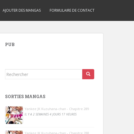
AJOUTER DES MANGAS
FORMULAIRE DE CONTACT
PUB
Rechercher...
SORTIES MANGAS
Yankee JK Kuzuhana-chan - Chapitre 289
IL Y A 2 SEMAINES 4 JOURS 17 HEURES
Yankee JK Kuzuhana-chan - Chapitre 288