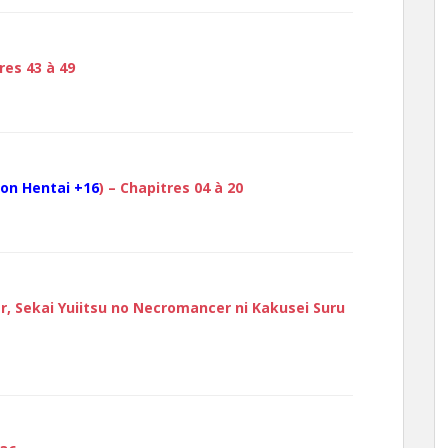
res 43 à 49
on Hentai +16
) – Chapitres 04 à 20
 Sekai Yuiitsu no Necromancer ni Kakusei Suru