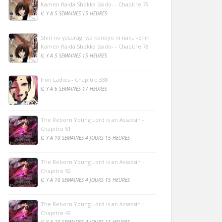
Kamen Raida Shokka Saido- - Chapitre 79
IL Y A 5 SEMAINES 15 HEURES
Shin no yasuragi wa konoyo ni naku -Shin
Kamen Raida Shokka Saido- - Chapitre 78
IL Y A 5 SEMAINES 15 HEURES
Iron Ladies - Chapitre 338
IL Y A 6 SEMAINES 17 HEURES
The Reborn Young Lord is an Assassin -
Chapitre 51
IL Y A 10 SEMAINES 4 JOURS 15 HEURES
The Reborn Young Lord is an Assassin -
Chapitre 50
IL Y A 10 SEMAINES 4 JOURS 15 HEURES
The Reborn Young Lord is an Assassin -
Chapitre 49