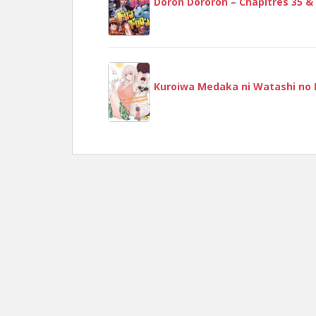
Doron Dororon – Chapitres 35 &
Kuroiwa Medaka ni Watashi no K