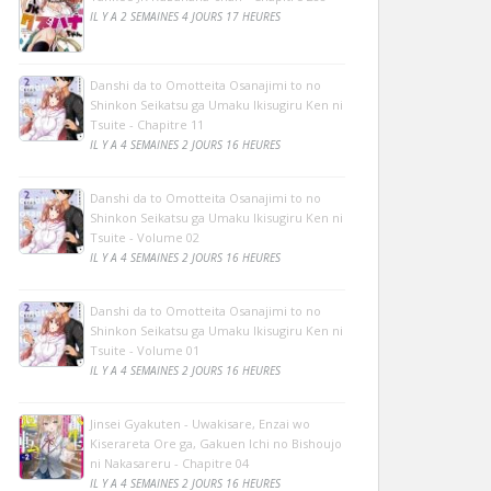
IL Y A 2 SEMAINES 4 JOURS 17 HEURES
Danshi da to Omotteita Osanajimi to no
Shinkon Seikatsu ga Umaku Ikisugiru Ken ni
Tsuite - Chapitre 11
IL Y A 4 SEMAINES 2 JOURS 16 HEURES
Danshi da to Omotteita Osanajimi to no
Shinkon Seikatsu ga Umaku Ikisugiru Ken ni
Tsuite - Volume 02
IL Y A 4 SEMAINES 2 JOURS 16 HEURES
Danshi da to Omotteita Osanajimi to no
Shinkon Seikatsu ga Umaku Ikisugiru Ken ni
Tsuite - Volume 01
IL Y A 4 SEMAINES 2 JOURS 16 HEURES
Jinsei Gyakuten - Uwakisare, Enzai wo
Kiserareta Ore ga, Gakuen Ichi no Bishoujo
ni Nakasareru - Chapitre 04
IL Y A 4 SEMAINES 2 JOURS 16 HEURES