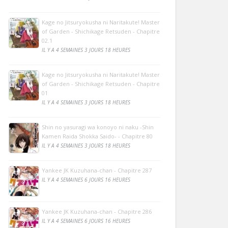
Kage no Jitsuryokusha ni Naritakute! Master
of Garden - Shichikage Retsuden - Chapitre
02.1
IL Y A 4 SEMAINES 3 JOURS 18 HEURES
Kage no Jitsuryokusha ni Naritakute! Master
of Garden - Shichikage Retsuden - Chapitre
01
IL Y A 4 SEMAINES 3 JOURS 18 HEURES
Shin no yasuragi wa konoyo ni naku -Shin
Kamen Raida Shokka Saido- - Chapitre 80
IL Y A 4 SEMAINES 3 JOURS 18 HEURES
Yankee JK Kuzuhana-chan - Chapitre 287
IL Y A 4 SEMAINES 6 JOURS 16 HEURES
Yankee JK Kuzuhana-chan - Chapitre 286
IL Y A 4 SEMAINES 6 JOURS 16 HEURES