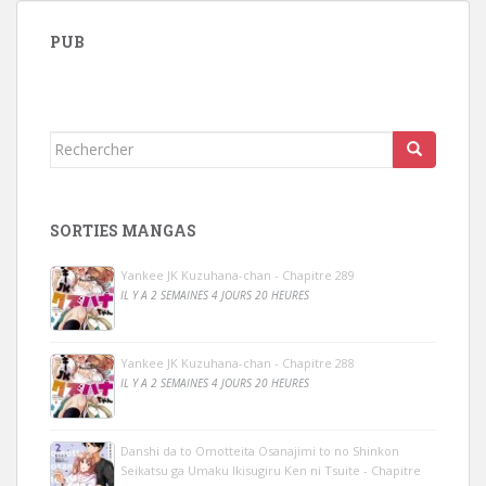
PUB
Rechercher...
SORTIES MANGAS
Yankee JK Kuzuhana-chan - Chapitre 289
IL Y A 2 SEMAINES 4 JOURS 20 HEURES
Yankee JK Kuzuhana-chan - Chapitre 288
IL Y A 2 SEMAINES 4 JOURS 20 HEURES
Danshi da to Omotteita Osanajimi to no Shinkon
Seikatsu ga Umaku Ikisugiru Ken ni Tsuite - Chapitre