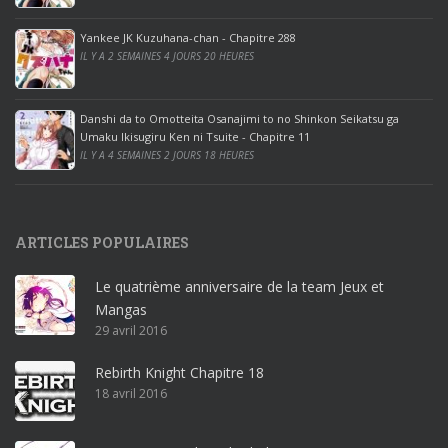
o
ff
Yankee JK Kuzuhana-chan - Chapitre 288
IL Y A 2 SEMAINES 4 JOURS 20 HEURES
i
c
e
Danshi da to Omotteita Osanajimi to no Shinkon Seikatsu ga
2
Umaku Ikisugiru Ken ni Tsuite - Chapitre 11
0
IL Y A 4 SEMAINES 2 JOURS 18 HEURES
1
9
p
ARTICLES POPULAIRES
r
o
Le quatrième anniversaire de la team Jeux et
o
Mangas
ff
29 avril 2016
i
c
Rebirth Knight Chapitre 18
e
18 avril 2016
3
6