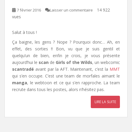
14 922
7 février 2016
Laisser un commentaire
vues
Salut à tous !
Ça baigne, les gens ? Nope ? Pourquoi donc… Ah, en
effet, des sorties !! Bon, vu que je suis gentil et
quelqu’un de bien, enfin je crois, je vous présente
aujourd’hui le
scan
de
Girls of the Wilds
, un webcomic
scantradé
avant par la AFT. Maintenant, c’est la
MMT
qui s’en occupe. C’est une team de morfales aimant le
manga
, le webtoon et ce qui s’en rapproche. La team
recrute dans tous les postes, alors n’hésitez pas.
LIRE LA SUITE