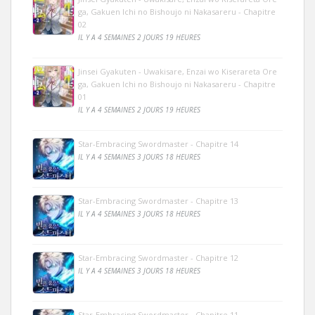
ga, Gakuen Ichi no Bishoujo ni Nakasareru - Chapitre
02
IL Y A 4 SEMAINES 2 JOURS 19 HEURES
Jinsei Gyakuten - Uwakisare, Enzai wo Kiserareta Ore
ga, Gakuen Ichi no Bishoujo ni Nakasareru - Chapitre
01
IL Y A 4 SEMAINES 2 JOURS 19 HEURES
Star-Embracing Swordmaster - Chapitre 14
IL Y A 4 SEMAINES 3 JOURS 18 HEURES
Star-Embracing Swordmaster - Chapitre 13
IL Y A 4 SEMAINES 3 JOURS 18 HEURES
Star-Embracing Swordmaster - Chapitre 12
IL Y A 4 SEMAINES 3 JOURS 18 HEURES
Star-Embracing Swordmaster - Chapitre 11