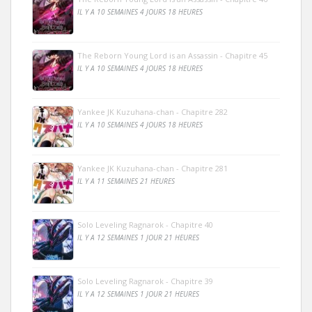
IL Y A 10 SEMAINES 4 JOURS 18 HEURES
The Reborn Young Lord is an Assassin - Chapitre 45
IL Y A 10 SEMAINES 4 JOURS 18 HEURES
Yankee JK Kuzuhana-chan - Chapitre 282
IL Y A 10 SEMAINES 4 JOURS 18 HEURES
Yankee JK Kuzuhana-chan - Chapitre 281
IL Y A 11 SEMAINES 21 HEURES
Solo Leveling Ragnarok - Chapitre 40
IL Y A 12 SEMAINES 1 JOUR 21 HEURES
Solo Leveling Ragnarok - Chapitre 39
IL Y A 12 SEMAINES 1 JOUR 21 HEURES