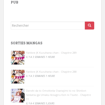
PUB
Rechercher...
SORTIES MANGAS
Yankee JK Kuzuhana-chan - Chapitre 289
IL Y A 3 SEMAINES 1 HEURE
Yankee JK Kuzuhana-chan - Chapitre 288
IL Y A 3 SEMAINES 1 HEURE
Danshi da to Omotteita Osanajimi to no Shinkon
Seikatsu ga Umaku Ikisugiru Ken ni Tsuite - Chapitre
11
IL Y A 4 SEMAINES 5 JOURS