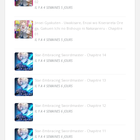
02
IL Y A 4 SEMAINES 5 JOURS
Jinsei Gyakuten - Uwakisare, Enzai wo Kiserareta Ore
ga, Gakuen Ichi no Bishoujo ni Nakasareru - Chapitre
01
IL Y A 4 SEMAINES 5 JOURS
Star-Embracing Swordmaster - Chapitre 14
IL Y A 4 SEMAINES 6 JOURS
Star-Embracing Swordmaster - Chapitre 13
IL Y A 4 SEMAINES 6 JOURS
Star-Embracing Swordmaster - Chapitre 12
IL Y A 4 SEMAINES 6 JOURS
Star-Embracing Swordmaster - Chapitre 11
IL Y A 4 SEMAINES 6 JOURS