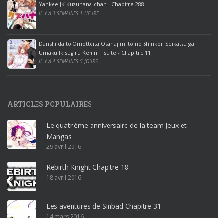
ff
Yankee JK Kuzuhana-chan - Chapitre 288
IL Y A 3 SEMAINES 1 HEURE
i
c
e
Danshi da to Omotteita Osanajimi to no Shinkon Seikatsu ga
2
Umaku Ikisugiru Ken ni Tsuite - Chapitre 11
0
IL Y A 4 SEMAINES 5 JOURS
1
9
p
ARTICLES POPULAIRES
r
o
Le quatrième anniversaire de la team Jeux et
o
Mangas
ff
29 avril 2016
i
c
Rebirth Knight Chapitre 18
e
18 avril 2016
3
6
5
Les aventures de Sinbad Chapitre 31
p
14 mars 2016