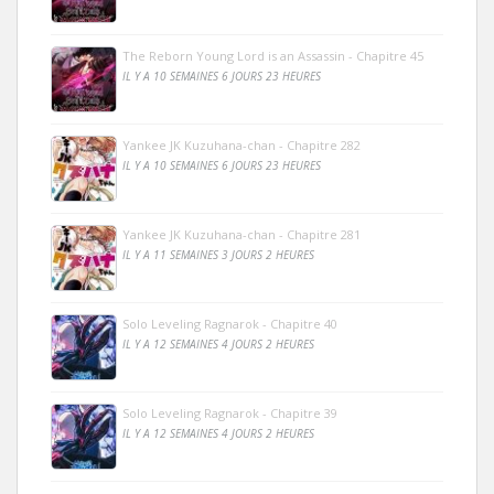
The Reborn Young Lord is an Assassin - Chapitre 45
IL Y A 10 SEMAINES 6 JOURS 23 HEURES
Yankee JK Kuzuhana-chan - Chapitre 282
IL Y A 10 SEMAINES 6 JOURS 23 HEURES
Yankee JK Kuzuhana-chan - Chapitre 281
IL Y A 11 SEMAINES 3 JOURS 2 HEURES
Solo Leveling Ragnarok - Chapitre 40
IL Y A 12 SEMAINES 4 JOURS 2 HEURES
Solo Leveling Ragnarok - Chapitre 39
IL Y A 12 SEMAINES 4 JOURS 2 HEURES