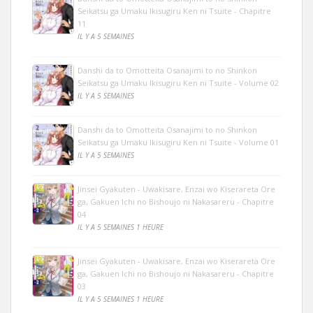
Seikatsu ga Umaku Ikisugiru Ken ni Tsuite - Chapitre
11
IL Y A 5 SEMAINES
Danshi da to Omotteita Osanajimi to no Shinkon
Seikatsu ga Umaku Ikisugiru Ken ni Tsuite - Volume 02
IL Y A 5 SEMAINES
Danshi da to Omotteita Osanajimi to no Shinkon
Seikatsu ga Umaku Ikisugiru Ken ni Tsuite - Volume 01
IL Y A 5 SEMAINES
Jinsei Gyakuten - Uwakisare, Enzai wo Kiserareta Ore
ga, Gakuen Ichi no Bishoujo ni Nakasareru - Chapitre
04
IL Y A 5 SEMAINES 1 HEURE
Jinsei Gyakuten - Uwakisare, Enzai wo Kiserareta Ore
ga, Gakuen Ichi no Bishoujo ni Nakasareru - Chapitre
03
IL Y A 5 SEMAINES 1 HEURE