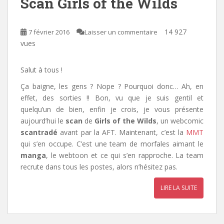
Scan Girls of the Wilds
14 927
7 février 2016
Laisser un commentaire
vues
Salut à tous !
Ça baigne, les gens ? Nope ? Pourquoi donc… Ah, en
effet, des sorties !! Bon, vu que je suis gentil et
quelqu’un de bien, enfin je crois, je vous présente
aujourd’hui le
scan
de
Girls of the Wilds
, un webcomic
scantradé
avant par la AFT. Maintenant, c’est la
MMT
qui s’en occupe. C’est une team de morfales aimant le
manga
, le webtoon et ce qui s’en rapproche. La team
recrute dans tous les postes, alors n’hésitez pas.
LIRE LA SUITE