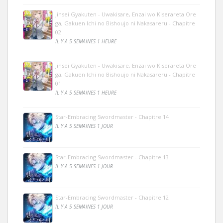
Jinsei Gyakuten - Uwakisare, Enzai wo Kiserareta Ore
ga, Gakuen Ichi no Bishoujo ni Nakasareru - Chapitre
02
IL Y A 5 SEMAINES 1 HEURE
Jinsei Gyakuten - Uwakisare, Enzai wo Kiserareta Ore
ga, Gakuen Ichi no Bishoujo ni Nakasareru - Chapitre
01
IL Y A 5 SEMAINES 1 HEURE
Star-Embracing Swordmaster - Chapitre 14
IL Y A 5 SEMAINES 1 JOUR
Star-Embracing Swordmaster - Chapitre 13
IL Y A 5 SEMAINES 1 JOUR
Star-Embracing Swordmaster - Chapitre 12
IL Y A 5 SEMAINES 1 JOUR