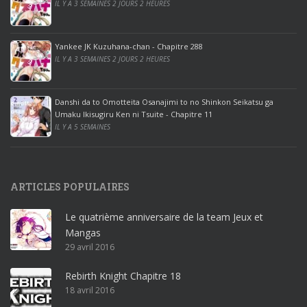
IL Y A 3 SEMAINES 2 JOURS 2 HEURES
o
o
ff
Yankee JK Kuzuhana-chan - Chapitre 288
IL Y A 3 SEMAINES 2 JOURS 2 HEURES
i
c
e
Danshi da to Omotteita Osanajimi to no Shinkon Seikatsu ga
2
Umaku Ikisugiru Ken ni Tsuite - Chapitre 11
0
IL Y A 5 SEMAINES
1
9
p
ARTICLES POPULAIRES
r
o
Le quatrième anniversaire de la team Jeux et
o
Mangas
ff
29 avril 2016
i
c
Rebirth Knight Chapitre 18
e
18 avril 2016
3