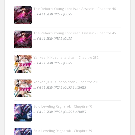
The Reborn Young Lord is an Assassin - Chapitre 46
IL Y A 11 SEMAINES 2 JOURS
The Reborn Young Lord is an Assassin - Chapitre 45
IL Y A 11 SEMAINES 2 JOURS
Yankee JK Kuzuhana-chan - Chapitre 282
IL Y A 11 SEMAINES 2 JOURS
Yankee JK Kuzuhana-chan - Chapitre 281
IL Y A 11 SEMAINES 5 JOURS 3 HEURES
Solo Leveling Ragnarok - Chapitre 40
IL Y A 12 SEMAINES 6 JOURS 3 HEURES
Solo Leveling Ragnarok - Chapitre 39