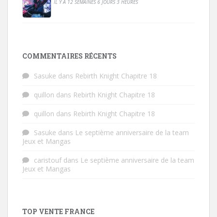
IL Y A 12 SEMAINES 6 JOURS 3 HEURES
COMMENTAIRES RÉCENTS
Sasuke
dans
Rebirth Knight Chapitre 18
quillon
dans
Rebirth Knight Chapitre 18
quillon
dans
Rebirth Knight Chapitre 18
Sasuke
dans
Le septième anniversaire de la team
Jeux et Mangas
caristouf
dans
Le septième anniversaire de la team
Jeux et Mangas
TOP VENTE FRANCE