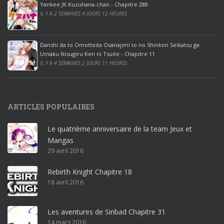
ff
Yankee JK Kuzuhana-chan - Chapitre 288
IL Y A 2 SEMAINES 4 JOURS 12 HEURES
i
c
e
Danshi da to Omotteita Osanajimi to no Shinkon Seikatsu ga
2
Umaku Ikisugiru Ken ni Tsuite - Chapitre 11
0
IL Y A 4 SEMAINES 2 JOURS 11 HEURES
1
9
p
ARTICLES POPULAIRES
r
o
Le quatrième anniversaire de la team Jeux et
o
Mangas
ff
29 avril 2016
i
c
Rebirth Knight Chapitre 18
e
18 avril 2016
3
6
5
Les aventures de Sinbad Chapitre 31
p
14 mars 2016