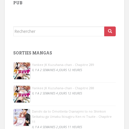
PUB
Rechercher...
SORTIES MANGAS
Yankee JK Kuzuhana-chan - Chapitre 289
IL Y A 2 SEMAINES 4 JOURS 12 HEURES
Yankee JK Kuzuhana-chan - Chapitre 288
IL Y A 2 SEMAINES 4 JOURS 12 HEURES
Danshi da to Omotteita Osanajimi to no Shinkon
Seikatsu ga Umaku Ikisugiru Ken ni Tsuite - Chapitre
11
IL Y A 4 SEMAINES 2 JOURS 11 HEURES