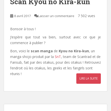
Scan Kyou no Kira-kun
7 502 vues
8 avril 2017
Laisser un commentaire
Bonsoir à tous !
J’espère que tout va bien, surtout avec ce que je
commence à publier ?
Bon, voici le
scan manga
de
Kyou no Kira-kun
, un
manga shojo produit par la
SnT
, team de Scantrad et de
Fansub, fait par des otakus, pour des otakus ! Retrouvez
l’endroit où les otakus, les geeks et les fangirls sont
réunis !
LIRE LA SUITE