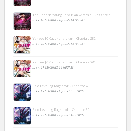
The Reborn Young Lord is an Assassin - Chapitre 45
IL Y A 10 SEMAINES 4 JOURS 10 HEURES
Yankee JK Kuzuhana-chan - Chapitre 282
IL Y A 10 SEMAINES 4 JOURS 10 HEURES
Yankee JK Kuzuhana-chan - Chapitre 281
IL Y A 11 SEMAINES 14 HEURES
Solo Leveling Ragnarok - Chapitre 40
IL Y A 12 SEMAINES 1 JOUR 14 HEURES
Solo Leveling Ragnarok - Chapitre 39
IL Y A 12 SEMAINES 1 JOUR 14 HEURES