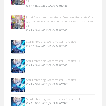
02
IL Y A 4 SEMAINES 2 JOURS 11 HEURES
Jinsei Gyakuten - Uwakisare, Enzai wo Kiserareta Ore
ga, Gakuen Ichi no Bishoujo ni Nakasareru - Chapitre
01
IL Y A 4 SEMAINES 2 JOURS 11 HEURES
Star-Embracing Swordmaster - Chapitre 14
IL Y A 4 SEMAINES 3 JOURS 11 HEURES
Star-Embracing Swordmaster - Chapitre 13
IL Y A 4 SEMAINES 3 JOURS 11 HEURES
Star-Embracing Swordmaster - Chapitre 12
IL Y A 4 SEMAINES 3 JOURS 11 HEURES
Star-Embracing Swordmaster - Chapitre 11
IL Y A 4 SEMAINES 3 JOURS 11 HEURES