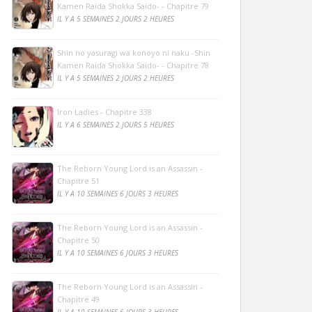
Kamen Raida Shokka Saido- - Chapitre 79
IL Y A 5 SEMAINES 2 JOURS 2 HEURES
Shin no yasuragi wa konoyo ni naku -Shin
Kamen Raida Shokka Saido- - Chapitre 78
IL Y A 5 SEMAINES 2 JOURS 2 HEURES
Iron Ladies - Chapitre 338
IL Y A 6 SEMAINES 2 JOURS 5 HEURES
The Reborn Young Lord is an Assassin -
Chapitre 51
IL Y A 10 SEMAINES 6 JOURS 3 HEURES
The Reborn Young Lord is an Assassin -
Chapitre 50
IL Y A 10 SEMAINES 6 JOURS 3 HEURES
The Reborn Young Lord is an Assassin -
Chapitre 49