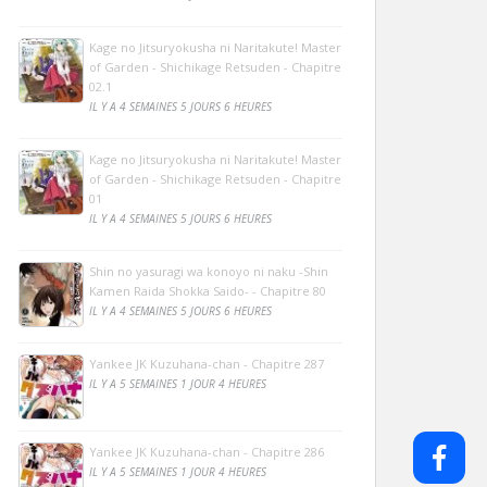
Kage no Jitsuryokusha ni Naritakute! Master
of Garden - Shichikage Retsuden - Chapitre
02.1
IL Y A 4 SEMAINES 5 JOURS 6 HEURES
Kage no Jitsuryokusha ni Naritakute! Master
of Garden - Shichikage Retsuden - Chapitre
01
IL Y A 4 SEMAINES 5 JOURS 6 HEURES
Shin no yasuragi wa konoyo ni naku -Shin
Kamen Raida Shokka Saido- - Chapitre 80
IL Y A 4 SEMAINES 5 JOURS 6 HEURES
Yankee JK Kuzuhana-chan - Chapitre 287
IL Y A 5 SEMAINES 1 JOUR 4 HEURES
Yankee JK Kuzuhana-chan - Chapitre 286
IL Y A 5 SEMAINES 1 JOUR 4 HEURES