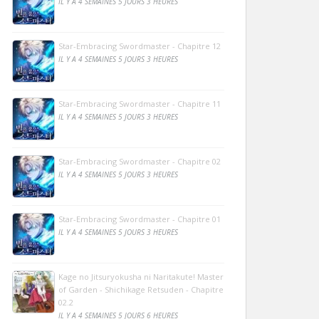
IL Y A 4 SEMAINES 5 JOURS 3 HEURES
Star-Embracing Swordmaster - Chapitre 12
IL Y A 4 SEMAINES 5 JOURS 3 HEURES
Star-Embracing Swordmaster - Chapitre 11
IL Y A 4 SEMAINES 5 JOURS 3 HEURES
Star-Embracing Swordmaster - Chapitre 02
IL Y A 4 SEMAINES 5 JOURS 3 HEURES
Star-Embracing Swordmaster - Chapitre 01
IL Y A 4 SEMAINES 5 JOURS 3 HEURES
Kage no Jitsuryokusha ni Naritakute! Master
of Garden - Shichikage Retsuden - Chapitre
02.2
IL Y A 4 SEMAINES 5 JOURS 6 HEURES