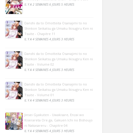
IL Y A 2 SEMAINES 6 JOURS 5 HEURES
Danshi da to Omotteita Osanajimi to no
Shinkon Seikatsu ga Umaku Ikisugiru Ken ni
Tsuite - Chapitre 11
IL Y A 4 SEMAINES 4 JOURS 3 HEURES
Danshi da to Omotteita Osanajimi to no
Shinkon Seikatsu ga Umaku Ikisugiru Ken ni
Tsuite - Volume 02
IL Y A 4 SEMAINES 4 JOURS 3 HEURES
Danshi da to Omotteita Osanajimi to no
Shinkon Seikatsu ga Umaku Ikisugiru Ken ni
Tsuite - Volume 01
IL Y A 4 SEMAINES 4 JOURS 3 HEURES
Jinsei Gyakuten - Uwakisare, Enzai wo
Kiserareta Ore ga, Gakuen Ichi no Bishoujo
ni Nakasareru - Chapitre 04
IL Y A 4 SEMAINES 4 JOURS 3 HEURES