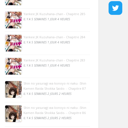
Yankee JK Kuzuhana-chan - Chapitre 285
IL Y A 5 SEMAINES 1 JOUR 4 HEURES
Yankee JK Kuzuhana-chan - Chapitre 284
IL Y A 5 SEMAINES 1 JOUR 4 HEURES
Yankee JK Kuzuhana-chan - Chapitre 283
IL Y A 5 SEMAINES 1 JOUR 4 HEURES
Shin no yasuragi wa konoyo ni naku -Shin
Kamen Raida Shokka Saido- - Chapitre 87
IL Y A 5 SEMAINES 2 JOURS 2 HEURES
Shin no yasuragi wa konoyo ni naku -Shin
Kamen Raida Shokka Saido- - Chapitre 86
IL Y A 5 SEMAINES 2 JOURS 2 HEURES