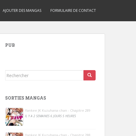
AJOUTER DES MANGAS
FORMULAIRE DE CONTACT
PUB
Rechercher...
SORTIES MANGAS
Yankee JK Kuzuhana-chan - Chapitre 289
IL Y A 2 SEMAINES 6 JOURS 5 HEURES
Yankee JK Kuzuhana-chan - Chapitre 288