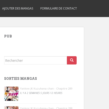
AJOUTER DES MANGAS
FORMULAIRE DE CONTACT
PUB
Rechercher...
SORTIES MANGAS
Yankee JK Kuzuhana-chan - Chapitre 289
IL Y A 2 SEMAINES 5 JOURS 12 HEURES
Yankee JK Kuzuhana-chan - Chapitre 288