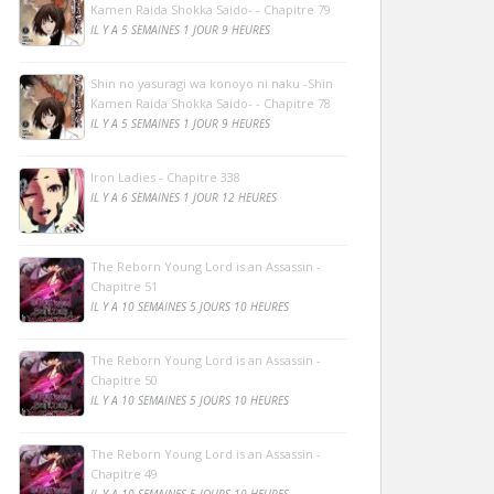
Kamen Raida Shokka Saido- - Chapitre 79
IL Y A 5 SEMAINES 1 JOUR 9 HEURES
Shin no yasuragi wa konoyo ni naku -Shin
Kamen Raida Shokka Saido- - Chapitre 78
IL Y A 5 SEMAINES 1 JOUR 9 HEURES
Iron Ladies - Chapitre 338
IL Y A 6 SEMAINES 1 JOUR 12 HEURES
The Reborn Young Lord is an Assassin -
Chapitre 51
IL Y A 10 SEMAINES 5 JOURS 10 HEURES
The Reborn Young Lord is an Assassin -
Chapitre 50
IL Y A 10 SEMAINES 5 JOURS 10 HEURES
The Reborn Young Lord is an Assassin -
Chapitre 49