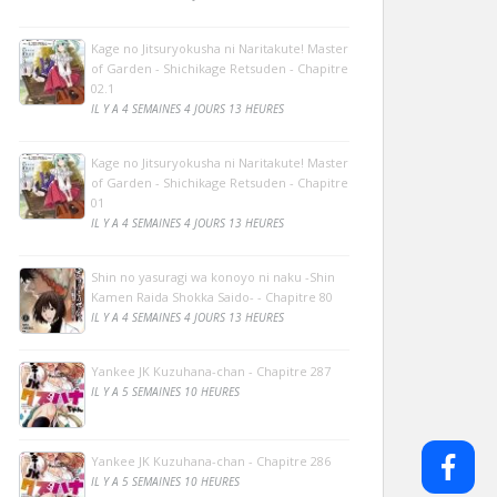
Kage no Jitsuryokusha ni Naritakute! Master
of Garden - Shichikage Retsuden - Chapitre
02.1
IL Y A 4 SEMAINES 4 JOURS 13 HEURES
Kage no Jitsuryokusha ni Naritakute! Master
of Garden - Shichikage Retsuden - Chapitre
01
IL Y A 4 SEMAINES 4 JOURS 13 HEURES
Shin no yasuragi wa konoyo ni naku -Shin
Kamen Raida Shokka Saido- - Chapitre 80
IL Y A 4 SEMAINES 4 JOURS 13 HEURES
Yankee JK Kuzuhana-chan - Chapitre 287
IL Y A 5 SEMAINES 10 HEURES
Yankee JK Kuzuhana-chan - Chapitre 286
IL Y A 5 SEMAINES 10 HEURES