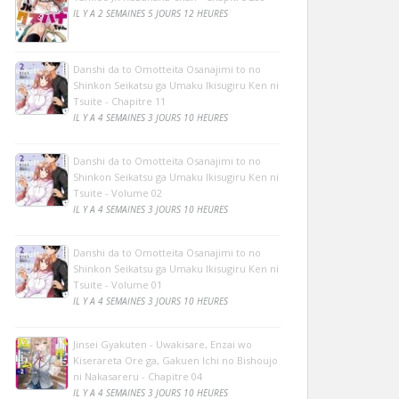
IL Y A 2 SEMAINES 5 JOURS 12 HEURES
Danshi da to Omotteita Osanajimi to no
Shinkon Seikatsu ga Umaku Ikisugiru Ken ni
Tsuite - Chapitre 11
IL Y A 4 SEMAINES 3 JOURS 10 HEURES
Danshi da to Omotteita Osanajimi to no
Shinkon Seikatsu ga Umaku Ikisugiru Ken ni
Tsuite - Volume 02
IL Y A 4 SEMAINES 3 JOURS 10 HEURES
Danshi da to Omotteita Osanajimi to no
Shinkon Seikatsu ga Umaku Ikisugiru Ken ni
Tsuite - Volume 01
IL Y A 4 SEMAINES 3 JOURS 10 HEURES
Jinsei Gyakuten - Uwakisare, Enzai wo
Kiserareta Ore ga, Gakuen Ichi no Bishoujo
ni Nakasareru - Chapitre 04
IL Y A 4 SEMAINES 3 JOURS 10 HEURES