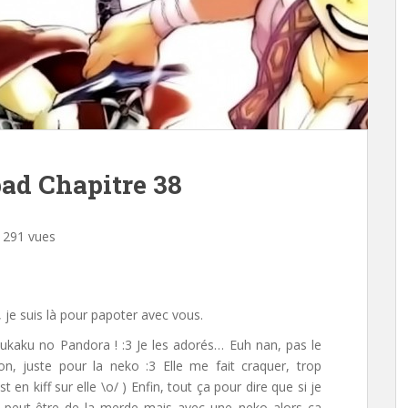
bad Chapitre 38
 291 vues
f, je suis là pour papoter avec vous.
oukaku no Pandora !
:3
Je les adorés… Euh nan, pas le
Non, juste pour la neko
:3
Elle me fait craquer, trop
 en kiff sur elle \o/ ) Enfin, tout ça pour dire que si je
st peut-être de la merde mais avec une neko alors ça