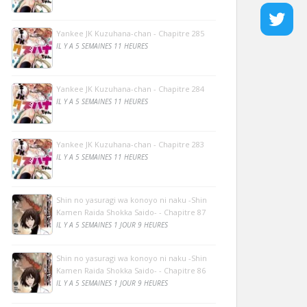
Yankee JK Kuzuhana-chan - Chapitre 285
IL Y A 5 SEMAINES 11 HEURES
Yankee JK Kuzuhana-chan - Chapitre 284
IL Y A 5 SEMAINES 11 HEURES
Yankee JK Kuzuhana-chan - Chapitre 283
IL Y A 5 SEMAINES 11 HEURES
Shin no yasuragi wa konoyo ni naku -Shin
Kamen Raida Shokka Saido- - Chapitre 87
IL Y A 5 SEMAINES 1 JOUR 9 HEURES
Shin no yasuragi wa konoyo ni naku -Shin
Kamen Raida Shokka Saido- - Chapitre 86
IL Y A 5 SEMAINES 1 JOUR 9 HEURES