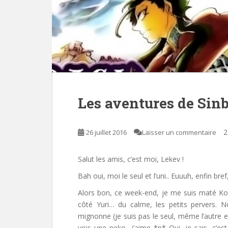
Les aventures de Sin
2
26 juillet 2016
Laisser un commentaire
Salut les amis, c’est moi, Lekev !
Bah oui, moi le seul et l’uni.. Euuuh, enfin bre
Alors bon, ce week-end, je me suis maté K
côté Yuri… du calme, les petits pervers. 
mignonne (je suis pas le seul, même l’autre est
vois une neko, j’aime *p* Oui, je sais, c’e