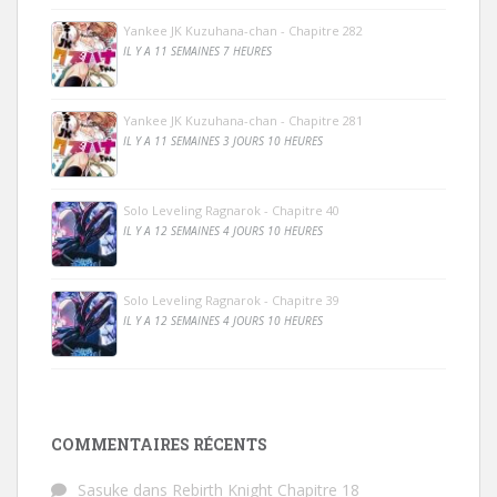
Yankee JK Kuzuhana-chan - Chapitre 282
IL Y A 11 SEMAINES 7 HEURES
Yankee JK Kuzuhana-chan - Chapitre 281
IL Y A 11 SEMAINES 3 JOURS 10 HEURES
Solo Leveling Ragnarok - Chapitre 40
IL Y A 12 SEMAINES 4 JOURS 10 HEURES
Solo Leveling Ragnarok - Chapitre 39
IL Y A 12 SEMAINES 4 JOURS 10 HEURES
COMMENTAIRES RÉCENTS
Sasuke
dans
Rebirth Knight Chapitre 18