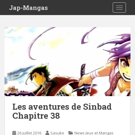
Skip to main content
Jap-Mangas
TOGGLE
Les aventures de Sinbad
Chapitre 38
26 juillet 2016
Sasuke
News Jeux et Mangas