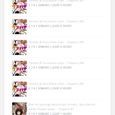
Yankee JK Kuzuhana-chan - Chapitre 287
IL Y A 5 SEMAINES 2 JOURS 8 HEURES
Yankee JK Kuzuhana-chan - Chapitre 286
IL Y A 5 SEMAINES 2 JOURS 8 HEURES
Yankee JK Kuzuhana-chan - Chapitre 285
IL Y A 5 SEMAINES 2 JOURS 8 HEURES
Yankee JK Kuzuhana-chan - Chapitre 284
IL Y A 5 SEMAINES 2 JOURS 8 HEURES
Yankee JK Kuzuhana-chan - Chapitre 283
IL Y A 5 SEMAINES 2 JOURS 8 HEURES
Shin no yasuragi wa konoyo ni naku -Shin Kamen
Raida Shokka Saido- - Chapitre 87
IL Y A 5 SEMAINES 3 JOURS 7 HEURES