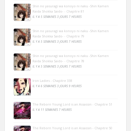
Shin no yasuragi wa konoyo ni naku -Shin Kamen
Raida Shokka Saido- - Chapitre 81
IL Y A 5 SEMAINES 3 JOURS 7 HEURES
Shin no yasuragi wa konoyo ni naku -Shin Kamen
Raida Shokka Saido- - Chapitre 79
IL Y A 5 SEMAINES 3 JOURS 7 HEURES
Shin no yasuragi wa konoyo ni naku -Shin Kamen
Raida Shokka Saido- - Chapitre 78
IL Y A 5 SEMAINES 3 JOURS 7 HEURES
Iron Ladies - Chapitre 338
IL Y A 6 SEMAINES 3 JOURS 9 HEURES
The Reborn Young Lord is an Assassin - Chapitre 51
IL Y A 11 SEMAINES 7 HEURES
The Reborn Young Lord is an Assassin - Chapitre 50