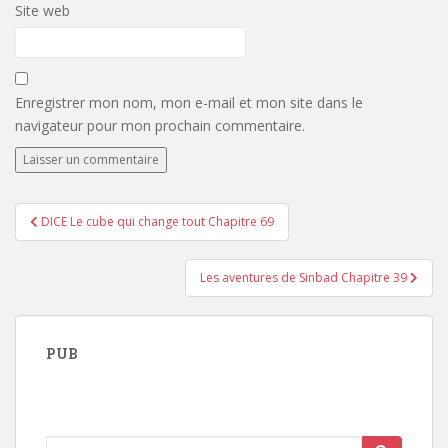
Site web
Enregistrer mon nom, mon e-mail et mon site dans le
navigateur pour mon prochain commentaire.
Navigation
DICE Le cube qui change tout Chapitre 69
de
l’article
Les aventures de Sinbad Chapitre 39
PUB
Rechercher...