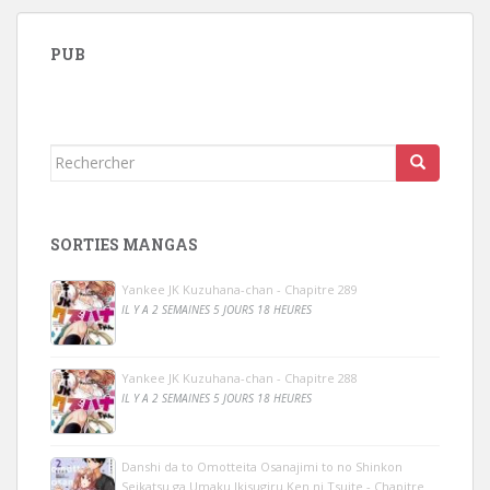
PUB
Rechercher...
SORTIES MANGAS
Yankee JK Kuzuhana-chan - Chapitre 289
IL Y A 2 SEMAINES 5 JOURS 18 HEURES
Yankee JK Kuzuhana-chan - Chapitre 288
IL Y A 2 SEMAINES 5 JOURS 18 HEURES
Danshi da to Omotteita Osanajimi to no Shinkon
Seikatsu ga Umaku Ikisugiru Ken ni Tsuite - Chapitre