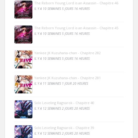
The Reborn Young Lord is an Assassin - Chapitre 46
IL Y A 10 SEMAINES 5 JOURS 16 HEURES
The Reborn Young Lord is an Assassin - Chapitre 45
IL Y A 10 SEMAINES 5 JOURS 16 HEURES
Yankee JK Kuzuhana-chan - Chapitre 282
IL Y A 10 SEMAINES 5 JOURS 16 HEURES
Yankee JK Kuzuhana-chan - Chapitre 281
IL Y A 11 SEMAINES 1 JOUR 20 HEURES
Solo Leveling Ragnarok - Chapitre 40
IL Y A 12 SEMAINES 2 JOURS 20 HEURES
Solo Leveling Ragnarok - Chapitre 39
IL Y A 12 SEMAINES 2 JOURS 20 HEURES