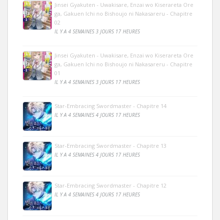
Jinsei Gyakuten - Uwakisare, Enzai wo Kiserareta Ore
ga, Gakuen Ichi no Bishoujo ni Nakasareru - Chapitre
02
IL Y A 4 SEMAINES 3 JOURS 17 HEURES
Jinsei Gyakuten - Uwakisare, Enzai wo Kiserareta Ore
ga, Gakuen Ichi no Bishoujo ni Nakasareru - Chapitre
01
IL Y A 4 SEMAINES 3 JOURS 17 HEURES
Star-Embracing Swordmaster - Chapitre 14
IL Y A 4 SEMAINES 4 JOURS 17 HEURES
Star-Embracing Swordmaster - Chapitre 13
IL Y A 4 SEMAINES 4 JOURS 17 HEURES
Star-Embracing Swordmaster - Chapitre 12
IL Y A 4 SEMAINES 4 JOURS 17 HEURES