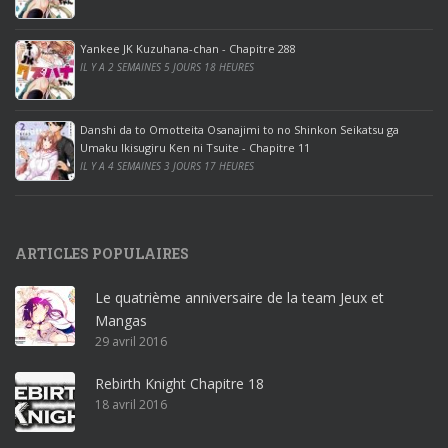
o
o
ff
Yankee JK Kuzuhana-chan - Chapitre 288
IL Y A 2 SEMAINES 5 JOURS 18 HEURES
i
c
e
Danshi da to Omotteita Osanajimi to no Shinkon Seikatsu ga
2
Umaku Ikisugiru Ken ni Tsuite - Chapitre 11
0
IL Y A 4 SEMAINES 3 JOURS 17 HEURES
1
9
p
ARTICLES POPULAIRES
r
o
Le quatrième anniversaire de la team Jeux et
o
Mangas
ff
29 avril 2016
i
c
Rebirth Knight Chapitre 18
e
18 avril 2016
3
6