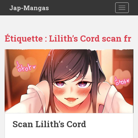
Skip to main content
Jap-Mangas
TOGGLE
Étiquette :
Lilith’s Cord scan fr
Scan Lilith’s Cord