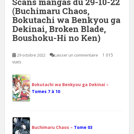
Scans mangas du 29-10-22
(Buchimaru Chaos,
Bokutachi wa Benkyou ga
Dekinai, Broken Blade,
Boushoku-Hi no Ken)
1 015
29 octobre 2022
Laisser un commentaire
vues
Bokutachi wa Benkyou ga Dekinai –
Tomes 7 à 10
Buchimaru Chaos –
Tome 03