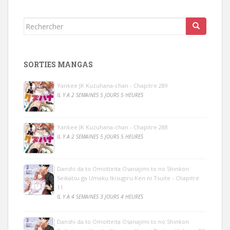
Rechercher...
SORTIES MANGAS
Yankee JK Kuzuhana-chan - Chapitre 289
IL Y A 2 SEMAINES 5 JOURS 5 HEURES
Yankee JK Kuzuhana-chan - Chapitre 288
IL Y A 2 SEMAINES 5 JOURS 5 HEURES
Danshi da to Omotteita Osanajimi to no Shinkon
Seikatsu ga Umaku Ikisugiru Ken ni Tsuite - Chapitre
11
IL Y A 4 SEMAINES 3 JOURS 4 HEURES
Danshi da to Omotteita Osanajimi to no Shinkon