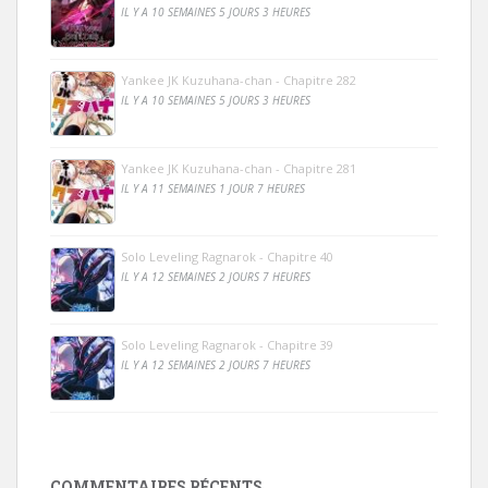
IL Y A 10 SEMAINES 5 JOURS 3 HEURES
Yankee JK Kuzuhana-chan - Chapitre 282
IL Y A 10 SEMAINES 5 JOURS 3 HEURES
Yankee JK Kuzuhana-chan - Chapitre 281
IL Y A 11 SEMAINES 1 JOUR 7 HEURES
Solo Leveling Ragnarok - Chapitre 40
IL Y A 12 SEMAINES 2 JOURS 7 HEURES
Solo Leveling Ragnarok - Chapitre 39
IL Y A 12 SEMAINES 2 JOURS 7 HEURES
COMMENTAIRES RÉCENTS