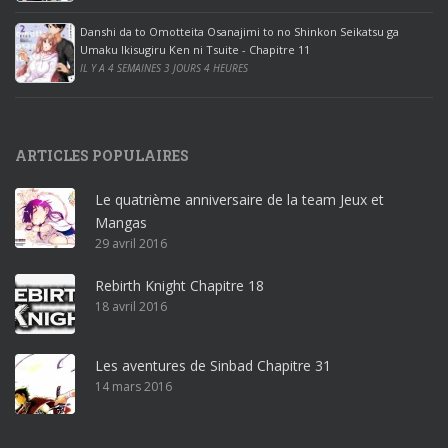
e
Danshi da to Omotteita Osanajimi to no Shinkon Seikatsu ga
2
Umaku Ikisugiru Ken ni Tsuite - Chapitre 11
0
IL Y A 4 SEMAINES 3 JOURS 4 HEURES
1
9
p
ARTICLES POPULAIRES
r
o
Le quatrième anniversaire de la team Jeux et
o
Mangas
ff
29 avril 2016
i
c
Rebirth Knight Chapitre 18
e
18 avril 2016
3
6
5
Les aventures de Sinbad Chapitre 31
p
14 mars 2016
r
o