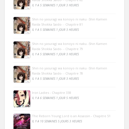
IL Y A 5 SEMAINES 1 JOUR 3 HEURES
Shin no yasuragi wa konoyo ni naku -Shin Kamen
Raida Shokka Saido- - Chapitre 81
IL Y A 5 SEMAINES 1 JOUR 3 HEURES
Shin no yasuragi wa konoyo ni naku -Shin Kamen
Raida Shokka Saido- - Chapitre 79
IL Y A 5 SEMAINES 1 JOUR 3 HEURES
Shin no yasuragi wa konoyo ni naku -Shin Kamen
Raida Shokka Saido- - Chapitre 78
IL Y A 5 SEMAINES 1 JOUR 3 HEURES
Iron Ladies - Chapitre 338
IL Y A 6 SEMAINES 1 JOUR 5 HEURES
The Reborn Young Lord is an Assassin - Chapitre 51
IL Y A 10 SEMAINES 5 JOURS 3 HEURES