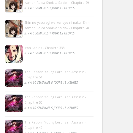
Kamen Raida Shokka Saido- - Chapitre 79
IL Y A 5 SEMAINES 1 JOUR 12 HEURES
Shin no yasuragi wa konoyo ni naku -Shin
Kamen Raida Shokka Saido- - Chapitre 78
IL Y A 5 SEMAINES 1 JOUR 12 HEURES
Iron Ladies - Chapitre 338
IL Y A 6 SEMAINES 1 JOUR 15 HEURES
The Reborn Young Lord is an Assassin -
Chapitre 51
IL Y A 10 SEMAINES 5 JOURS 13 HEURES
The Reborn Young Lord is an Assassin -
Chapitre 50
IL Y A 10 SEMAINES 5 JOURS 13 HEURES
The Reborn Young Lord is an Assassin -
Chapitre 49