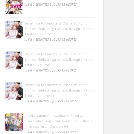
IL Y A 2 SEMAINES 5 JOURS 15 HEURES
Danshi da to Omotteita Osanajimi to no
Shinkon Seikatsu ga Umaku Ikisugiru Ken ni
Tsuite - Chapitre 11
IL Y A 4 SEMAINES 3 JOURS 13 HEURES
Danshi da to Omotteita Osanajimi to no
Shinkon Seikatsu ga Umaku Ikisugiru Ken ni
Tsuite - Volume 02
IL Y A 4 SEMAINES 3 JOURS 13 HEURES
Danshi da to Omotteita Osanajimi to no
Shinkon Seikatsu ga Umaku Ikisugiru Ken ni
Tsuite - Volume 01
IL Y A 4 SEMAINES 3 JOURS 13 HEURES
Jinsei Gyakuten - Uwakisare, Enzai wo
Kiserareta Ore ga, Gakuen Ichi no Bishoujo
ni Nakasareru - Chapitre 04
IL Y A 4 SEMAINES 3 JOURS 14 HEURES