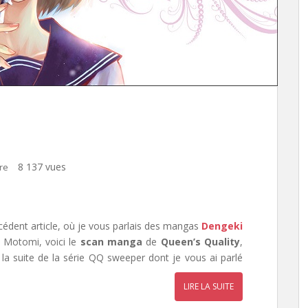
8 137 vues
re
cédent article, où je vous parlais des mangas
Dengeki
 Motomi, voici le
scan manga
de
Queen’s Quality
,
 la suite de la série QQ sweeper dont je vous ai parlé
LIRE LA SUITE