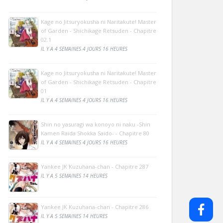
Kage no Jitsuryokusha ni Naritakute! Master
of Garden - Shichikage Retsuden - Chapitre
02.1
IL Y A 4 SEMAINES 4 JOURS 16 HEURES
Kage no Jitsuryokusha ni Naritakute! Master
of Garden - Shichikage Retsuden - Chapitre
01
IL Y A 4 SEMAINES 4 JOURS 16 HEURES
Shin no yasuragi wa konoyo ni naku -Shin
Kamen Raida Shokka Saido- - Chapitre 80
IL Y A 4 SEMAINES 4 JOURS 16 HEURES
Yankee JK Kuzuhana-chan - Chapitre 287
IL Y A 5 SEMAINES 14 HEURES
Yankee JK Kuzuhana-chan - Chapitre 286
IL Y A 5 SEMAINES 14 HEURES