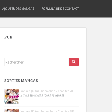
AJOUTER DES MANGAS
FORMULAIRE DE CONTACT
PUB
Rechercher...
SORTIES MANGAS
Yankee JK Kuzuhana-chan - Chapitre 289
IL Y A 2 SEMAINES 5 JOURS 15 HEURES
Yankee JK Kuzuhana-chan - Chapitre 288