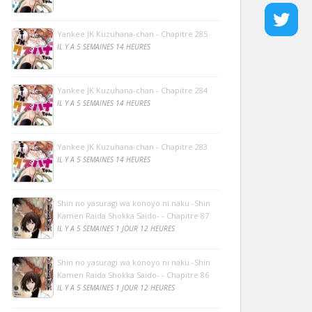
Yankee JK Kuzuhana-chan - Chapitre 285
IL Y A 5 SEMAINES 14 HEURES
Yankee JK Kuzuhana-chan - Chapitre 284
IL Y A 5 SEMAINES 14 HEURES
Yankee JK Kuzuhana-chan - Chapitre 283
IL Y A 5 SEMAINES 14 HEURES
Shin no yasuragi wa konoyo ni naku -Shin
Kamen Raida Shokka Saido- - Chapitre 87
IL Y A 5 SEMAINES 1 JOUR 12 HEURES
Shin no yasuragi wa konoyo ni naku -Shin
Kamen Raida Shokka Saido- - Chapitre 86
IL Y A 5 SEMAINES 1 JOUR 12 HEURES