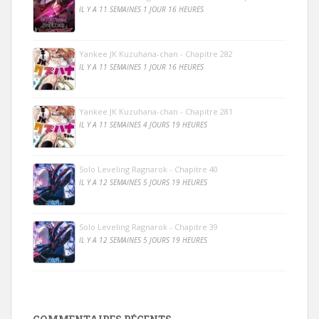
IL Y A 11 SEMAINES 1 JOUR 16 HEURES
Yankee JK Kuzuhana-chan - Chapitre 282
IL Y A 11 SEMAINES 1 JOUR 16 HEURES
Yankee JK Kuzuhana-chan - Chapitre 281
IL Y A 11 SEMAINES 4 JOURS 19 HEURES
Solo Leveling Ragnarok - Chapitre 40
IL Y A 12 SEMAINES 5 JOURS 19 HEURES
Solo Leveling Ragnarok - Chapitre 39
IL Y A 12 SEMAINES 5 JOURS 19 HEURES