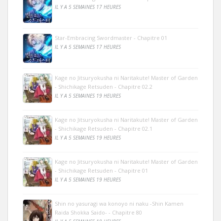
IL Y A 5 SEMAINES 17 HEURES
Star-Embracing Swordmaster - Chapitre 01
IL Y A 5 SEMAINES 17 HEURES
Kage no Jitsuryokusha ni Naritakute! Master of Garden
- Shichikage Retsuden - Chapitre 02.2
IL Y A 5 SEMAINES 19 HEURES
Kage no Jitsuryokusha ni Naritakute! Master of Garden
- Shichikage Retsuden - Chapitre 02.1
IL Y A 5 SEMAINES 19 HEURES
Kage no Jitsuryokusha ni Naritakute! Master of Garden
- Shichikage Retsuden - Chapitre 01
IL Y A 5 SEMAINES 19 HEURES
Shin no yasuragi wa konoyo ni naku -Shin Kamen
Raida Shokka Saido- - Chapitre 80