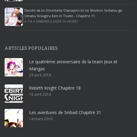
e
Danshi da to Omotteita Osanajimi to no Shinkon Seikatsu ga
2
Umaku Ikisugiru Ken ni Tsuite - Chapitre 11
0
IL Y A 4 SEMAINES 6 JOURS 16 HEURES
1
9
p
ARTICLES POPULAIRES
r
o
Le quatrième anniversaire de la team Jeux et
o
Mangas
ff
29 avril 2016
i
c
Rebirth Knight Chapitre 18
e
18 avril 2016
3
6
5
Les aventures de Sinbad Chapitre 31
p
14 mars 2016
r
o