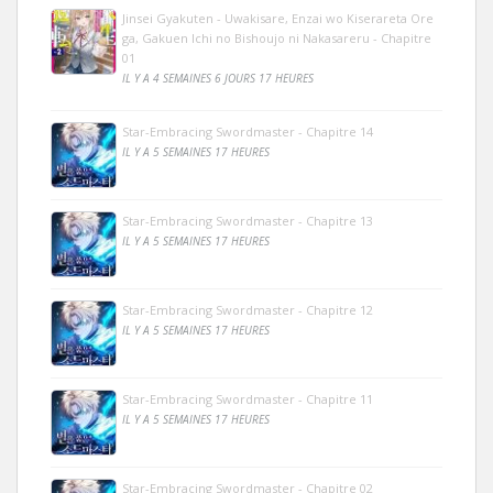
Jinsei Gyakuten - Uwakisare, Enzai wo Kiserareta Ore
ga, Gakuen Ichi no Bishoujo ni Nakasareru - Chapitre
01
IL Y A 4 SEMAINES 6 JOURS 17 HEURES
Star-Embracing Swordmaster - Chapitre 14
IL Y A 5 SEMAINES 17 HEURES
Star-Embracing Swordmaster - Chapitre 13
IL Y A 5 SEMAINES 17 HEURES
Star-Embracing Swordmaster - Chapitre 12
IL Y A 5 SEMAINES 17 HEURES
Star-Embracing Swordmaster - Chapitre 11
IL Y A 5 SEMAINES 17 HEURES
Star-Embracing Swordmaster - Chapitre 02