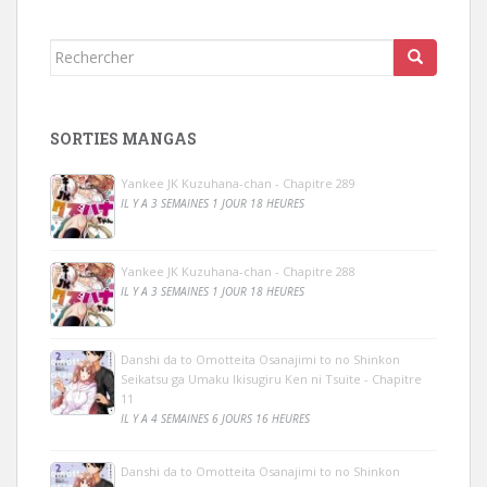
Rechercher...
SORTIES MANGAS
Yankee JK Kuzuhana-chan - Chapitre 289
IL Y A 3 SEMAINES 1 JOUR 18 HEURES
Yankee JK Kuzuhana-chan - Chapitre 288
IL Y A 3 SEMAINES 1 JOUR 18 HEURES
Danshi da to Omotteita Osanajimi to no Shinkon
Seikatsu ga Umaku Ikisugiru Ken ni Tsuite - Chapitre
11
IL Y A 4 SEMAINES 6 JOURS 16 HEURES
Danshi da to Omotteita Osanajimi to no Shinkon