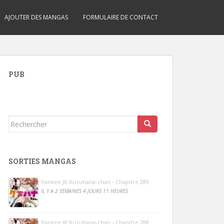
AJOUTER DES MANGAS
FORMULAIRE DE CONTACT
PUB
Rechercher...
SORTIES MANGAS
Yankee JK Kuzuhana-chan - Chapitre 289
IL Y A 2 SEMAINES 4 JOURS 11 HEURES
Yankee JK Kuzuhana-chan - Chapitre 288