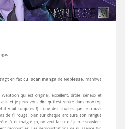
ngas
s’agit en fait du
scan manga
de
Noblesse
, manhwa
 Webtoon qui est original, excellent, drôle, sérieux et
’ai lu et je peux vous dire qu’il est rentré dans mon top
 il y ait toujours !) L’une des choses que je trouve
pas de fil rouge, bien sûr chaque arc aura son intrigue
rête là, et malgré ça, on veut la suite ! je me souviens
ment raccourcies. Les démonstrations de puissance (En