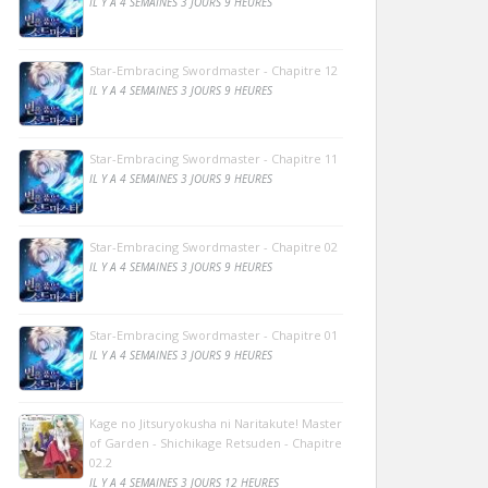
IL Y A 4 SEMAINES 3 JOURS 9 HEURES
Star-Embracing Swordmaster - Chapitre 12
IL Y A 4 SEMAINES 3 JOURS 9 HEURES
Star-Embracing Swordmaster - Chapitre 11
IL Y A 4 SEMAINES 3 JOURS 9 HEURES
Star-Embracing Swordmaster - Chapitre 02
IL Y A 4 SEMAINES 3 JOURS 9 HEURES
Star-Embracing Swordmaster - Chapitre 01
IL Y A 4 SEMAINES 3 JOURS 9 HEURES
Kage no Jitsuryokusha ni Naritakute! Master
of Garden - Shichikage Retsuden - Chapitre
02.2
IL Y A 4 SEMAINES 3 JOURS 12 HEURES