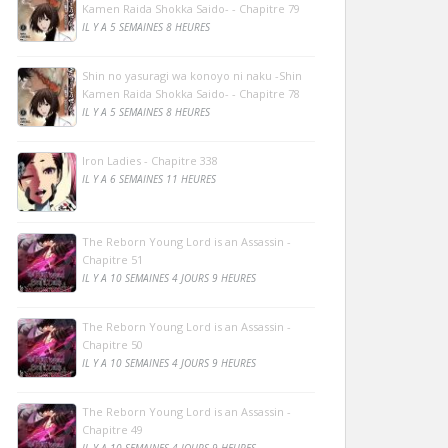
Kamen Raida Shokka Saido- - Chapitre 79
IL Y A 5 SEMAINES 8 HEURES
Shin no yasuragi wa konoyo ni naku -Shin
Kamen Raida Shokka Saido- - Chapitre 78
IL Y A 5 SEMAINES 8 HEURES
Iron Ladies - Chapitre 338
IL Y A 6 SEMAINES 11 HEURES
The Reborn Young Lord is an Assassin -
Chapitre 51
IL Y A 10 SEMAINES 4 JOURS 9 HEURES
The Reborn Young Lord is an Assassin -
Chapitre 50
IL Y A 10 SEMAINES 4 JOURS 9 HEURES
The Reborn Young Lord is an Assassin -
Chapitre 49