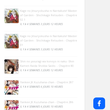
Kage no Jitsuryokusha ni Naritakute! Master
of Garden - Shichikage Retsuden - Chapitre
02.1
IL Y A 4 SEMAINES 3 JOURS 12 HEURES
Kage no Jitsuryokusha ni Naritakute! Master
of Garden - Shichikage Retsuden - Chapitre
01
IL Y A 4 SEMAINES 3 JOURS 12 HEURES
Shin no yasuragi wa konoyo ni naku -Shin
Kamen Raida Shokka Saido- - Chapitre 80
IL Y A 4 SEMAINES 3 JOURS 12 HEURES
Yankee JK Kuzuhana-chan - Chapitre 287
IL Y A 4 SEMAINES 6 JOURS 10 HEURES
Yankee JK Kuzuhana-chan - Chapitre 286
IL Y A 4 SEMAINES 6 JOURS 10 HEURES