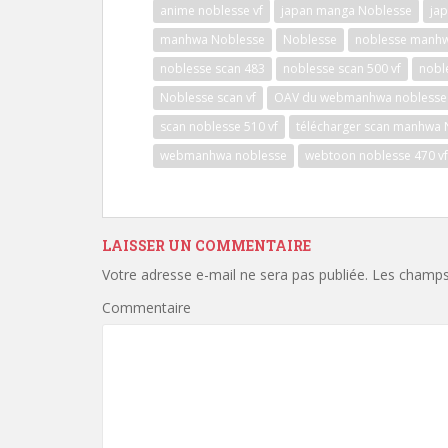
anime noblesse vf
japan manga Noblesse
ja
manhwa Noblesse
Noblesse
noblesse manhw
noblesse scan 483
noblesse scan 500 vf
nobl
Noblesse scan vf
OAV du webmanhwa noblesse
scan noblesse 510 vf
télécharger scan manhwa 
webmanhwa noblesse
webtoon noblesse 470 vf
LAISSER UN COMMENTAIRE
Votre adresse e-mail ne sera pas publiée.
Les champs 
Commentaire