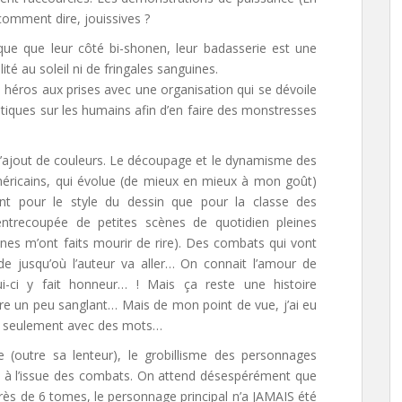
 comment dire, jouissives ?
ique que leur côté bi-shonen, leur badasserie est une
té au soleil ni de fringales sanguines.
 héros aux prises avec une organisation qui se dévoile
tiques sur les humains afin d’en faire des monstresses
 l’ajout de couleurs. Le découpage et le dynamisme des
éricains,
qui évolue (de mieux en mieux à mon goût)
ant pour le style du dessin que pour la classe des
entrecoupée de petites scènes de quotidien pleines
nes m’ont faits mourir de rire). Des combats qui vont
de jusqu’où l’auteur va aller… On connait l’amour de
ui-ci y fait honneur… ! Mais ça reste une histoire
être un peu sanglant… Mais de mon point de vue, j’ai eu
a, seulement avec des mots…
 (outre sa lenteur), le grobillisme des personnages
nt à l’issue des combats. On attend désespérément que
rès de 6 tomes, le personnage principal n’a JAMAIS été