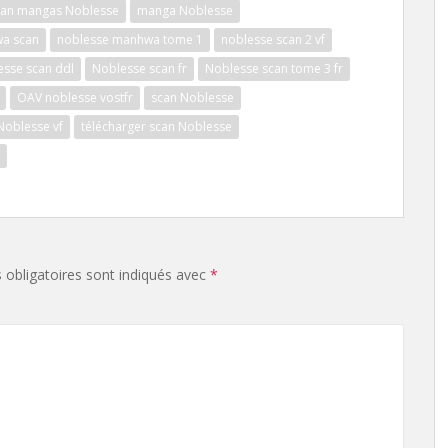
pan mangas Noblesse
manga Noblesse
a scan
noblesse manhwa tome 1
noblesse scan 2 vf
esse scan ddl
Noblesse scan fr
Noblesse scan tome 3 fr
OAV noblesse vostfr
scan Noblesse
Noblesse vf
télécharger scan Noblesse
obligatoires sont indiqués avec
*