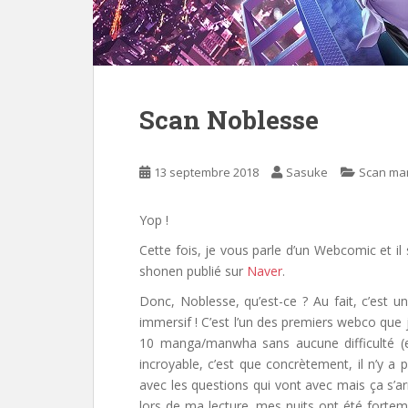
Scan Noblesse
13 septembre 2018
Sasuke
Scan ma
Yop !
Cette fois, je vous parle d’un Webcomic et il 
shonen publié sur
Naver
.
Donc, Noblesse, qu’est-ce ? Au fait, c’est un
immersif ! C’est l’un des premiers webco que j
10 manga/manwha sans aucune difficulté (et
incroyable, c’est que concrètement, il n’y a 
avec les questions qui vont avec mais ça s’ar
lors de ma lecture, mes nuits ont été forte