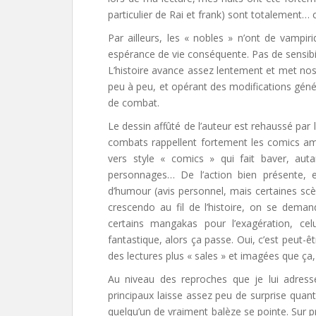
particulier de Rai et frank) sont totalement…
Par ailleurs, les « nobles » n’ont de vampir
espérance de vie conséquente. Pas de sensibili
L’histoire avance assez lentement et met nos
peu à peu, et opérant des modifications géné
de combat.
Le dessin affûté de l’auteur est rehaussé par
combats rappellent fortement les comics am
vers style « comics » qui fait baver, aut
personnages…
De l’action bien présente, 
d’humour (avis personnel, mais certaines scè
crescendo au fil de l’histoire, on se deman
certains mangakas pour l’exagération, cel
fantastique, alors ça passe. Oui, c’est peut-
des lectures plus « sales » et imagées que ç
Au niveau des reproches que je lui adresse
principaux laisse assez peu de surprise qua
quelqu’un de vraiment balèze se pointe. Sur p