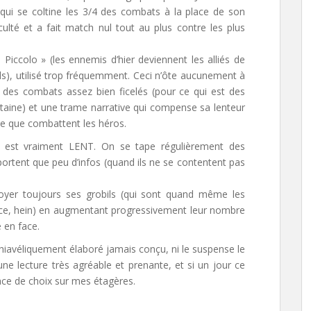
 qui se coltine les 3/4 des combats à la place de son
culté et a fait match nul tout au plus contre les plus
 Piccolo » (les ennemis d’hier deviennent les alliés de
s), utilisé trop fréquemment. Ceci n’ôte aucunement à
des combats assez bien ficelés (pour ce qui est des
rtaine) et une trame narrative qui compense sa lenteur
te que combattent les héros.
e est vraiment LENT. On se tape régulièrement des
ortent que peu d’infos (quand ils ne se contentent pas
voyer toujours ses grobils (qui sont quand même les
rvice, hein) en augmentant progressivement leur nombre
 en face.
chiavéliquement élaboré jamais conçu, ni le suspense le
une lecture très agréable et prenante, et si un jour ce
ace de choix sur mes étagères.