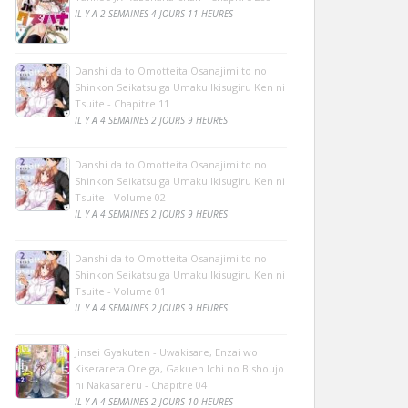
IL Y A 2 SEMAINES 4 JOURS 11 HEURES
Danshi da to Omotteita Osanajimi to no
Shinkon Seikatsu ga Umaku Ikisugiru Ken ni
Tsuite - Chapitre 11
IL Y A 4 SEMAINES 2 JOURS 9 HEURES
Danshi da to Omotteita Osanajimi to no
Shinkon Seikatsu ga Umaku Ikisugiru Ken ni
Tsuite - Volume 02
IL Y A 4 SEMAINES 2 JOURS 9 HEURES
Danshi da to Omotteita Osanajimi to no
Shinkon Seikatsu ga Umaku Ikisugiru Ken ni
Tsuite - Volume 01
IL Y A 4 SEMAINES 2 JOURS 9 HEURES
Jinsei Gyakuten - Uwakisare, Enzai wo
Kiserareta Ore ga, Gakuen Ichi no Bishoujo
ni Nakasareru - Chapitre 04
IL Y A 4 SEMAINES 2 JOURS 10 HEURES