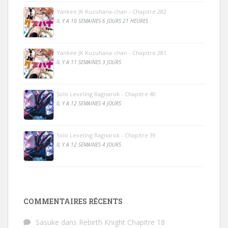
Yankee JK Kuzuhana-chan - Chapitre 282
IL Y A 10 SEMAINES 6 JOURS 21 HEURES
Yankee JK Kuzuhana-chan - Chapitre 281
IL Y A 11 SEMAINES 3 JOURS
Solo Leveling Ragnarok - Chapitre 40
IL Y A 12 SEMAINES 4 JOURS
Solo Leveling Ragnarok - Chapitre 39
IL Y A 12 SEMAINES 4 JOURS
COMMENTAIRES RÉCENTS
Sasuke
dans
Rebirth Knight Chapitre 18