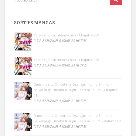
SORTIES MANGAS
Yankee JK Kuzuhana-chan - Chapitre 289
IL Y A 2 SEMAINES 6 JOURS 23 HEURES
Yankee JK Kuzuhana-chan - Chapitre 288
IL Y A 2 SEMAINES 6 JOURS 23 HEURES
Danshi da to Omotteita Osanajimi to no Shinkon
Seikatsu ga Umaku Ikisugiru Ken ni Tsuite - Chapitre
11
IL Y A 4 SEMAINES 4 JOURS 21 HEURES
Danshi da to Omotteita Osanajimi to no Shinkon
Seikatsu ga Umaku Ikisugiru Ken ni Tsuite - Volume 02
IL Y A 4 SEMAINES 4 JOURS 21 HEURES