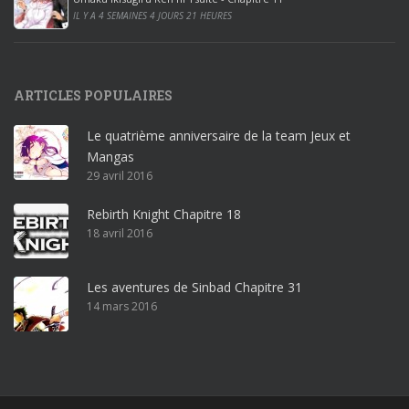
0
IL Y A 4 SEMAINES 4 JOURS 21 HEURES
1
9
p
ARTICLES POPULAIRES
r
o
Le quatrième anniversaire de la team Jeux et
o
Mangas
ff
29 avril 2016
i
c
Rebirth Knight Chapitre 18
e
18 avril 2016
3
6
5
Les aventures de Sinbad Chapitre 31
p
14 mars 2016
r
o
w
i