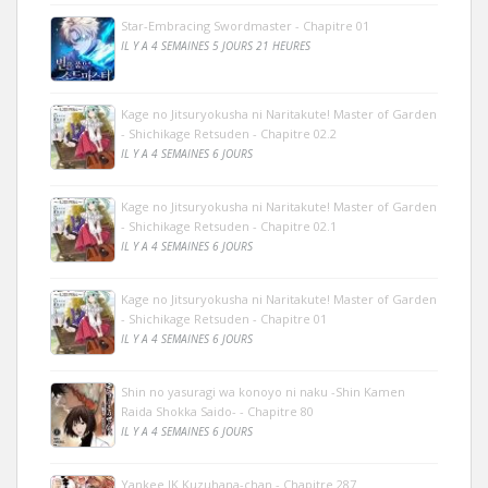
Star-Embracing Swordmaster - Chapitre 01
IL Y A 4 SEMAINES 5 JOURS 21 HEURES
Kage no Jitsuryokusha ni Naritakute! Master of Garden
- Shichikage Retsuden - Chapitre 02.2
IL Y A 4 SEMAINES 6 JOURS
Kage no Jitsuryokusha ni Naritakute! Master of Garden
- Shichikage Retsuden - Chapitre 02.1
IL Y A 4 SEMAINES 6 JOURS
Kage no Jitsuryokusha ni Naritakute! Master of Garden
- Shichikage Retsuden - Chapitre 01
IL Y A 4 SEMAINES 6 JOURS
Shin no yasuragi wa konoyo ni naku -Shin Kamen
Raida Shokka Saido- - Chapitre 80
IL Y A 4 SEMAINES 6 JOURS
Yankee JK Kuzuhana-chan - Chapitre 287