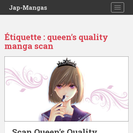
Skip to main content
Jap-Mangas
TOGGLE
Étiquette :
queen’s quality
manga scan
Scan Queen’s Quality