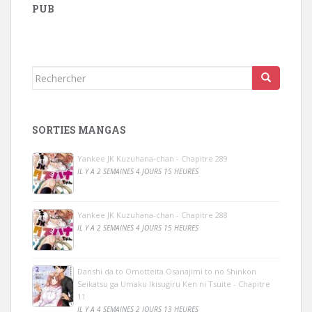
PUB
Rechercher...
SORTIES MANGAS
Yankee JK Kuzuhana-chan - Chapitre 289
IL Y A 2 SEMAINES 4 JOURS 15 HEURES
Yankee JK Kuzuhana-chan - Chapitre 288
IL Y A 2 SEMAINES 4 JOURS 15 HEURES
Danshi da to Omotteita Osanajimi to no Shinkon
Seikatsu ga Umaku Ikisugiru Ken ni Tsuite - Chapitre
11
IL Y A 4 SEMAINES 2 JOURS 13 HEURES