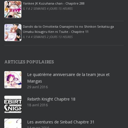
ff
Yankee JK Kuzuhana-chan - Chapitre 288
IL Y A 2 SEMAINES 4 JOURS 15 HEURES
i
c
e
Danshi da to Omotteita Osanajimi to no Shinkon Seikatsu ga
2
Umaku Ikisugiru Ken ni Tsuite - Chapitre 11
0
IL Y A 4 SEMAINES 2 JOURS 13 HEURES
1
9
p
ARTICLES POPULAIRES
r
o
Le quatrième anniversaire de la team Jeux et
o
Mangas
ff
29 avril 2016
i
c
Rebirth Knight Chapitre 18
e
18 avril 2016
3
6
5
Les aventures de Sinbad Chapitre 31
14 mars 2016