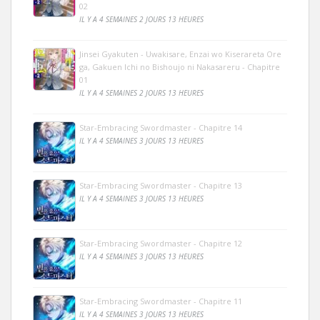
02
IL Y A 4 SEMAINES 2 JOURS 13 HEURES
Jinsei Gyakuten - Uwakisare, Enzai wo Kiserareta Ore
ga, Gakuen Ichi no Bishoujo ni Nakasareru - Chapitre
01
IL Y A 4 SEMAINES 2 JOURS 13 HEURES
Star-Embracing Swordmaster - Chapitre 14
IL Y A 4 SEMAINES 3 JOURS 13 HEURES
Star-Embracing Swordmaster - Chapitre 13
IL Y A 4 SEMAINES 3 JOURS 13 HEURES
Star-Embracing Swordmaster - Chapitre 12
IL Y A 4 SEMAINES 3 JOURS 13 HEURES
Star-Embracing Swordmaster - Chapitre 11
IL Y A 4 SEMAINES 3 JOURS 13 HEURES