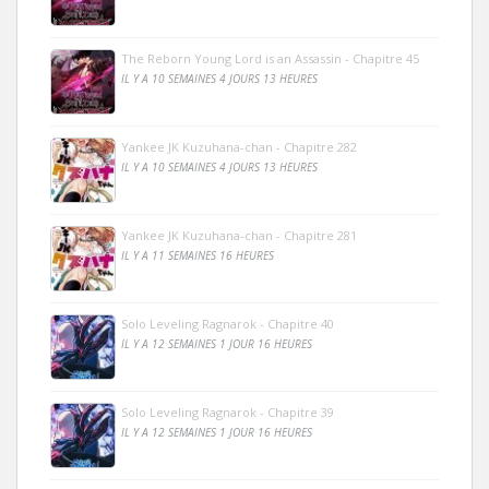
The Reborn Young Lord is an Assassin - Chapitre 45
IL Y A 10 SEMAINES 4 JOURS 13 HEURES
Yankee JK Kuzuhana-chan - Chapitre 282
IL Y A 10 SEMAINES 4 JOURS 13 HEURES
Yankee JK Kuzuhana-chan - Chapitre 281
IL Y A 11 SEMAINES 16 HEURES
Solo Leveling Ragnarok - Chapitre 40
IL Y A 12 SEMAINES 1 JOUR 16 HEURES
Solo Leveling Ragnarok - Chapitre 39
IL Y A 12 SEMAINES 1 JOUR 16 HEURES