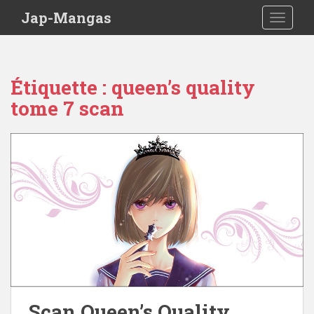
Skip to main content
Jap-Mangas
TOGGLE
Étiquette :
queen’s quality
tome 7 scan
Scan Queen’s Quality