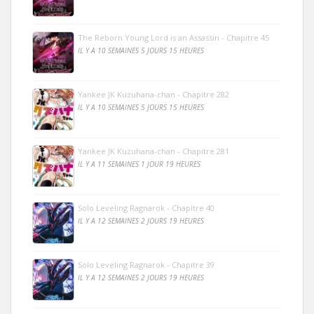
The Reborn Young Lord is an Assassin - Chapitre 45
IL Y A 10 SEMAINES 5 JOURS 15 HEURES
Yankee JK Kuzuhana-chan - Chapitre 282
IL Y A 10 SEMAINES 5 JOURS 15 HEURES
Yankee JK Kuzuhana-chan - Chapitre 281
IL Y A 11 SEMAINES 1 JOUR 19 HEURES
Solo Leveling Ragnarok - Chapitre 40
IL Y A 12 SEMAINES 2 JOURS 19 HEURES
Solo Leveling Ragnarok - Chapitre 39
IL Y A 12 SEMAINES 2 JOURS 19 HEURES