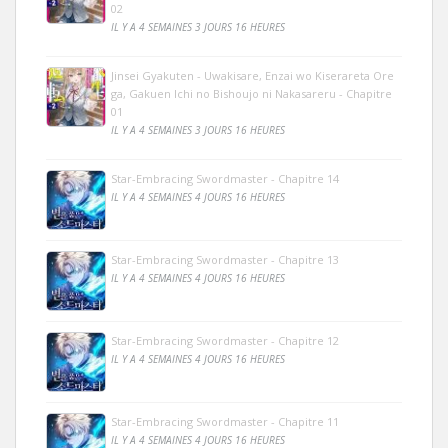
02
IL Y A 4 SEMAINES 3 JOURS 16 HEURES
Jinsei Gyakuten - Uwakisare, Enzai wo Kiserareta Ore
ga, Gakuen Ichi no Bishoujo ni Nakasareru - Chapitre
01
IL Y A 4 SEMAINES 3 JOURS 16 HEURES
Star-Embracing Swordmaster - Chapitre 14
IL Y A 4 SEMAINES 4 JOURS 16 HEURES
Star-Embracing Swordmaster - Chapitre 13
IL Y A 4 SEMAINES 4 JOURS 16 HEURES
Star-Embracing Swordmaster - Chapitre 12
IL Y A 4 SEMAINES 4 JOURS 16 HEURES
Star-Embracing Swordmaster - Chapitre 11
IL Y A 4 SEMAINES 4 JOURS 16 HEURES