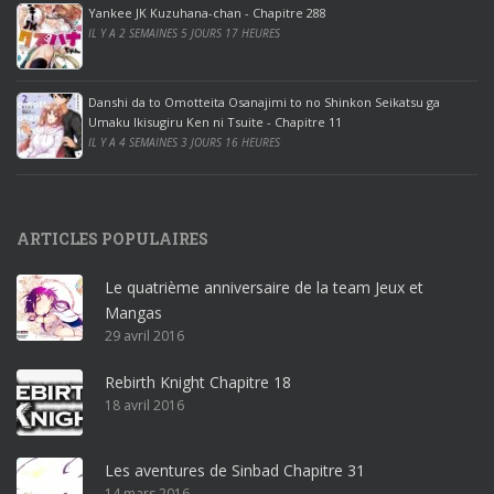
ff
Yankee JK Kuzuhana-chan - Chapitre 288
IL Y A 2 SEMAINES 5 JOURS 17 HEURES
i
c
e
Danshi da to Omotteita Osanajimi to no Shinkon Seikatsu ga
2
Umaku Ikisugiru Ken ni Tsuite - Chapitre 11
0
IL Y A 4 SEMAINES 3 JOURS 16 HEURES
1
9
p
ARTICLES POPULAIRES
r
o
Le quatrième anniversaire de la team Jeux et
o
Mangas
ff
29 avril 2016
i
c
Rebirth Knight Chapitre 18
e
18 avril 2016
3
6
5
Les aventures de Sinbad Chapitre 31
14 mars 2016