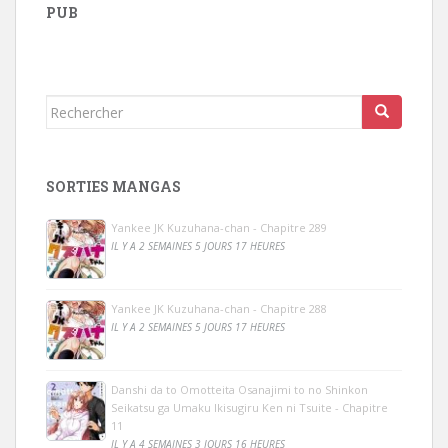
PUB
Rechercher...
SORTIES MANGAS
Yankee JK Kuzuhana-chan - Chapitre 289
IL Y A 2 SEMAINES 5 JOURS 17 HEURES
Yankee JK Kuzuhana-chan - Chapitre 288
IL Y A 2 SEMAINES 5 JOURS 17 HEURES
Danshi da to Omotteita Osanajimi to no Shinkon
Seikatsu ga Umaku Ikisugiru Ken ni Tsuite - Chapitre
11
IL Y A 4 SEMAINES 3 JOURS 16 HEURES