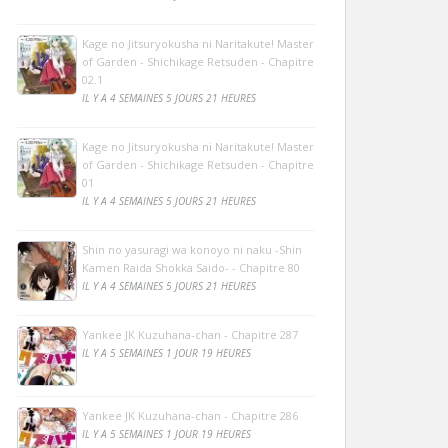
Kage no Jitsuryokusha ni Naritakute! Master
of Garden - Shichikage Retsuden - Chapitre
02.1
IL Y A 4 SEMAINES 5 JOURS 21 HEURES
Kage no Jitsuryokusha ni Naritakute! Master
of Garden - Shichikage Retsuden - Chapitre
01
IL Y A 4 SEMAINES 5 JOURS 21 HEURES
Shin no yasuragi wa konoyo ni naku -Shin
Kamen Raida Shokka Saido- - Chapitre 80
IL Y A 4 SEMAINES 5 JOURS 21 HEURES
Yankee JK Kuzuhana-chan - Chapitre 287
IL Y A 5 SEMAINES 1 JOUR 19 HEURES
Yankee JK Kuzuhana-chan - Chapitre 286
IL Y A 5 SEMAINES 1 JOUR 19 HEURES