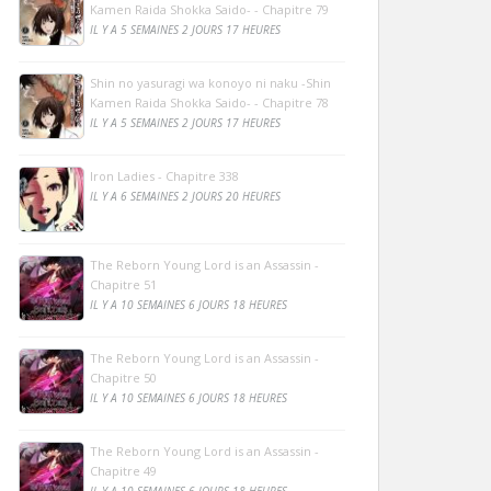
Kamen Raida Shokka Saido- - Chapitre 79
IL Y A 5 SEMAINES 2 JOURS 17 HEURES
Shin no yasuragi wa konoyo ni naku -Shin
Kamen Raida Shokka Saido- - Chapitre 78
IL Y A 5 SEMAINES 2 JOURS 17 HEURES
Iron Ladies - Chapitre 338
IL Y A 6 SEMAINES 2 JOURS 20 HEURES
The Reborn Young Lord is an Assassin -
Chapitre 51
IL Y A 10 SEMAINES 6 JOURS 18 HEURES
The Reborn Young Lord is an Assassin -
Chapitre 50
IL Y A 10 SEMAINES 6 JOURS 18 HEURES
The Reborn Young Lord is an Assassin -
Chapitre 49