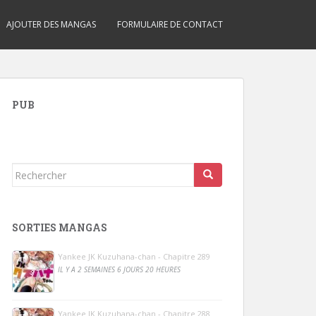
AJOUTER DES MANGAS
FORMULAIRE DE CONTACT
PUB
Rechercher...
SORTIES MANGAS
Yankee JK Kuzuhana-chan - Chapitre 289
IL Y A 2 SEMAINES 6 JOURS 20 HEURES
Yankee JK Kuzuhana-chan - Chapitre 288