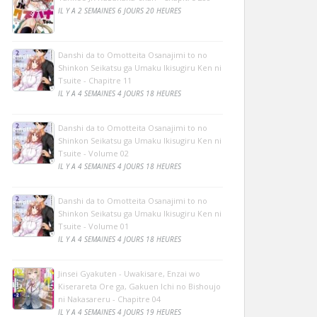
IL Y A 2 SEMAINES 6 JOURS 20 HEURES
Danshi da to Omotteita Osanajimi to no
Shinkon Seikatsu ga Umaku Ikisugiru Ken ni
Tsuite - Chapitre 11
IL Y A 4 SEMAINES 4 JOURS 18 HEURES
Danshi da to Omotteita Osanajimi to no
Shinkon Seikatsu ga Umaku Ikisugiru Ken ni
Tsuite - Volume 02
IL Y A 4 SEMAINES 4 JOURS 18 HEURES
Danshi da to Omotteita Osanajimi to no
Shinkon Seikatsu ga Umaku Ikisugiru Ken ni
Tsuite - Volume 01
IL Y A 4 SEMAINES 4 JOURS 18 HEURES
Jinsei Gyakuten - Uwakisare, Enzai wo
Kiserareta Ore ga, Gakuen Ichi no Bishoujo
ni Nakasareru - Chapitre 04
IL Y A 4 SEMAINES 4 JOURS 19 HEURES