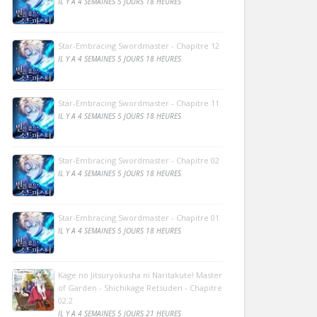
IL Y A 4 SEMAINES 5 JOURS 18 HEURES
Star-Embracing Swordmaster - Chapitre 12
IL Y A 4 SEMAINES 5 JOURS 18 HEURES
Star-Embracing Swordmaster - Chapitre 11
IL Y A 4 SEMAINES 5 JOURS 18 HEURES
Star-Embracing Swordmaster - Chapitre 02
IL Y A 4 SEMAINES 5 JOURS 18 HEURES
Star-Embracing Swordmaster - Chapitre 01
IL Y A 4 SEMAINES 5 JOURS 18 HEURES
Kage no Jitsuryokusha ni Naritakute! Master
of Garden - Shichikage Retsuden - Chapitre
02.2
IL Y A 4 SEMAINES 5 JOURS 21 HEURES