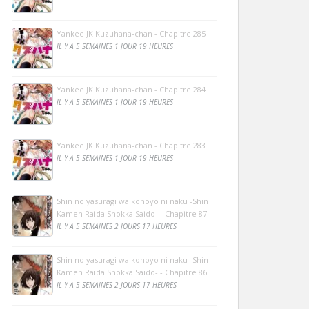
Yankee JK Kuzuhana-chan - Chapitre 285
IL Y A 5 SEMAINES 1 JOUR 19 HEURES
Yankee JK Kuzuhana-chan - Chapitre 284
IL Y A 5 SEMAINES 1 JOUR 19 HEURES
Yankee JK Kuzuhana-chan - Chapitre 283
IL Y A 5 SEMAINES 1 JOUR 19 HEURES
Shin no yasuragi wa konoyo ni naku -Shin
Kamen Raida Shokka Saido- - Chapitre 87
IL Y A 5 SEMAINES 2 JOURS 17 HEURES
Shin no yasuragi wa konoyo ni naku -Shin
Kamen Raida Shokka Saido- - Chapitre 86
IL Y A 5 SEMAINES 2 JOURS 17 HEURES