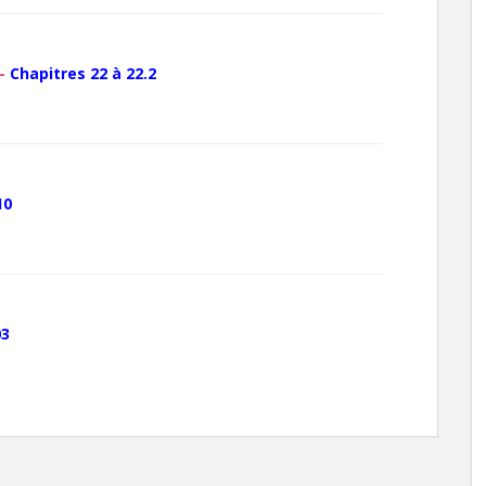
 –
Chapitres 22 à 22.2
10
03