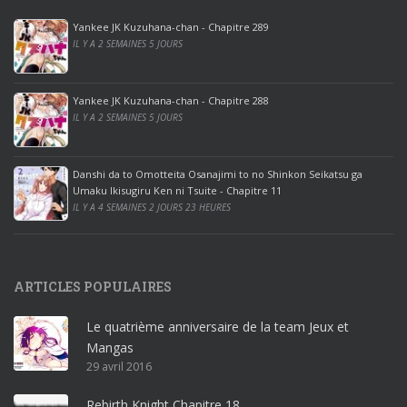
p
Yankee JK Kuzuhana-chan - Chapitre 289
r
IL Y A 2 SEMAINES 5 JOURS
o
o
ff
Yankee JK Kuzuhana-chan - Chapitre 288
IL Y A 2 SEMAINES 5 JOURS
i
c
e
Danshi da to Omotteita Osanajimi to no Shinkon Seikatsu ga
2
Umaku Ikisugiru Ken ni Tsuite - Chapitre 11
0
IL Y A 4 SEMAINES 2 JOURS 23 HEURES
1
9
p
ARTICLES POPULAIRES
r
o
Le quatrième anniversaire de la team Jeux et
o
Mangas
ff
29 avril 2016
i
c
Rebirth Knight Chapitre 18