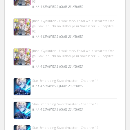
03
IL Y A 4 SEMAINES 2 JOURS 23 HEURES
Jinsei Gyakuten - Uwakisare, Enzai wo Kiserareta Ore
ga, Gakuen Ichi no Bishoujo ni Nakasareru - Chapitre
02
IL Y A 4 SEMAINES 2 JOURS 23 HEURES
Jinsei Gyakuten - Uwakisare, Enzai wo Kiserareta Ore
ga, Gakuen Ichi no Bishoujo ni Nakasareru - Chapitre
01
IL Y A 4 SEMAINES 2 JOURS 23 HEURES
Star-Embracing Swordmaster - Chapitre 14
IL Y A 4 SEMAINES 3 JOURS 23 HEURES
Star-Embracing Swordmaster - Chapitre 13
IL Y A 4 SEMAINES 3 JOURS 23 HEURES
Star-Embracing Swordmaster - Chapitre 12