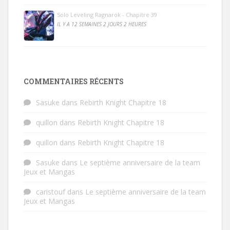
Solo Leveling Ragnarok - Chapitre 39
IL Y A 12 SEMAINES 2 JOURS 2 HEURES
COMMENTAIRES RÉCENTS
Sasuke
dans
Rebirth Knight Chapitre 18
quillon
dans
Rebirth Knight Chapitre 18
quillon
dans
Rebirth Knight Chapitre 18
Sasuke
dans
Le septième anniversaire de la team
Jeux et Mangas
caristouf
dans
Le septième anniversaire de la team
Jeux et Mangas