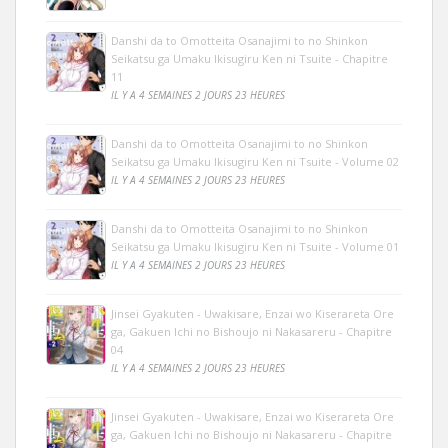
Danshi da to Omotteita Osanajimi to no Shinkon
Seikatsu ga Umaku Ikisugiru Ken ni Tsuite - Chapitre
11
IL Y A 4 SEMAINES 2 JOURS 23 HEURES
Danshi da to Omotteita Osanajimi to no Shinkon
Seikatsu ga Umaku Ikisugiru Ken ni Tsuite - Volume 02
IL Y A 4 SEMAINES 2 JOURS 23 HEURES
Danshi da to Omotteita Osanajimi to no Shinkon
Seikatsu ga Umaku Ikisugiru Ken ni Tsuite - Volume 01
IL Y A 4 SEMAINES 2 JOURS 23 HEURES
Jinsei Gyakuten - Uwakisare, Enzai wo Kiserareta Ore
ga, Gakuen Ichi no Bishoujo ni Nakasareru - Chapitre
04
IL Y A 4 SEMAINES 2 JOURS 23 HEURES
Jinsei Gyakuten - Uwakisare, Enzai wo Kiserareta Ore
ga, Gakuen Ichi no Bishoujo ni Nakasareru - Chapitre