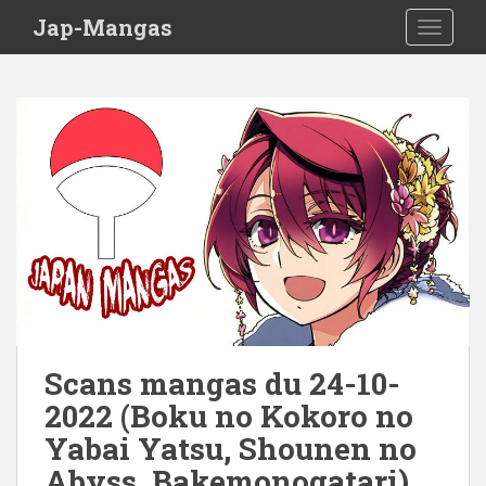
Skip to main content
Jap-Mangas
TOGGLE
Scans mangas du 24-10-
2022 (Boku no Kokoro no
Yabai Yatsu, Shounen no
Abyss, Bakemonogatari)