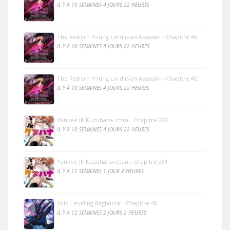
IL Y A 10 SEMAINES 4 JOURS 22 HEURES
The Reborn Young Lord is an Assassin - Chapitre 46
IL Y A 10 SEMAINES 4 JOURS 22 HEURES
The Reborn Young Lord is an Assassin - Chapitre 45
IL Y A 10 SEMAINES 4 JOURS 22 HEURES
Yankee JK Kuzuhana-chan - Chapitre 282
IL Y A 10 SEMAINES 4 JOURS 22 HEURES
Yankee JK Kuzuhana-chan - Chapitre 281
IL Y A 11 SEMAINES 1 JOUR 2 HEURES
Solo Leveling Ragnarok - Chapitre 40
IL Y A 12 SEMAINES 2 JOURS 2 HEURES