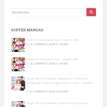
Rechercher...
SORTIES MANGAS
Yankee JK Kuzuhana-chan - Chapitre 289
IL Y A 2 SEMAINES 5 JOURS 21 HEURES
Yankee JK Kuzuhana-chan - Chapitre 288
IL Y A 2 SEMAINES 5 JOURS 21 HEURES
Danshi da to Omotteita Osanajimi to no Shinkon
Seikatsu ga Umaku Ikisugiru Ken ni Tsuite - Chapitre
11
IL Y A 4 SEMAINES 3 JOURS 20 HEURES
Danshi da to Omotteita Osanajimi to no Shinkon