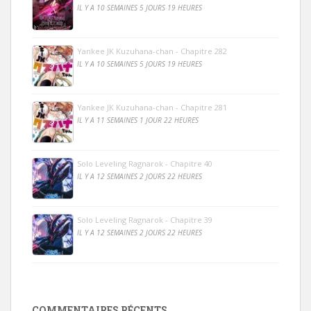
IL Y A 10 SEMAINES 5 JOURS 19 HEURES
Yankee JK Kuzuhana-chan - Chapitre 282
IL Y A 10 SEMAINES 5 JOURS 19 HEURES
Yankee JK Kuzuhana-chan - Chapitre 281
IL Y A 11 SEMAINES 1 JOUR 22 HEURES
Solo Leveling Ragnarok - Chapitre 40
IL Y A 12 SEMAINES 2 JOURS 22 HEURES
Solo Leveling Ragnarok - Chapitre 39
IL Y A 12 SEMAINES 2 JOURS 22 HEURES
COMMENTAIRES RÉCENTS