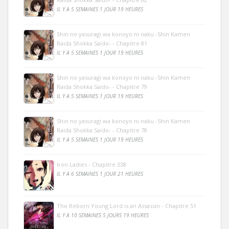
IL Y A 5 SEMAINES 1 JOUR 19 HEURES
Shin no yasuragi wa konoyo ni naku -Shin Kamen
Raida Shokka Saido- - Chapitre 81
IL Y A 5 SEMAINES 1 JOUR 19 HEURES
Shin no yasuragi wa konoyo ni naku -Shin Kamen
Raida Shokka Saido- - Chapitre 79
IL Y A 5 SEMAINES 1 JOUR 19 HEURES
Shin no yasuragi wa konoyo ni naku -Shin Kamen
Raida Shokka Saido- - Chapitre 78
IL Y A 5 SEMAINES 1 JOUR 19 HEURES
Iron Ladies - Chapitre 338
IL Y A 6 SEMAINES 1 JOUR 21 HEURES
The Reborn Young Lord is an Assassin - Chapitre 51
IL Y A 10 SEMAINES 5 JOURS 19 HEURES