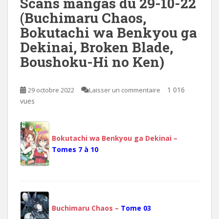
Scans mangas du 29-10-22
(Buchimaru Chaos,
Bokutachi wa Benkyou ga
Dekinai, Broken Blade,
Boushoku-Hi no Ken)
1 016
29 octobre 2022
Laisser un commentaire
vues
Bokutachi wa Benkyou ga Dekinai –
Tomes 7 à 10
Buchimaru Chaos –
Tome 03