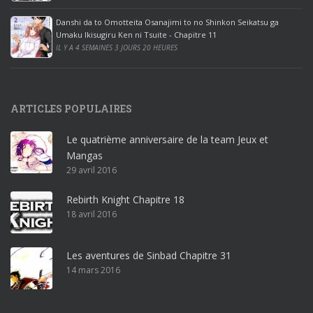
e
Danshi da to Omotteita Osanajimi to no Shinkon Seikatsu ga
2
Umaku Ikisugiru Ken ni Tsuite - Chapitre 11
0
IL Y A 4 SEMAINES 3 JOURS 20 HEURES
1
9
p
ARTICLES POPULAIRES
r
o
Le quatrième anniversaire de la team Jeux et
o
Mangas
ff
29 avril 2016
i
c
Rebirth Knight Chapitre 18
e
18 avril 2016
3
6
5
Les aventures de Sinbad Chapitre 31
p
14 mars 2016
r
o