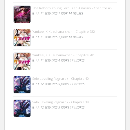
The Reborn Young Lord is an Assassin - Chapitre 45
IL Y A 11 SEMAINES 1 JOUR 14 HEURES
Yankee JK Kuzuhana-chan - Chapitre 282
IL Y A 11 SEMAINES 1 JOUR 14 HEURES
Yankee JK Kuzuhana-chan - Chapitre 281
IL Y A 11 SEMAINES 4 JOURS 17 HEURES
Solo Leveling Ragnarok - Chapitre 40
IL Y A 12 SEMAINES 5 JOURS 17 HEURES
Solo Leveling Ragnarok - Chapitre 39
IL Y A 12 SEMAINES 5 JOURS 17 HEURES