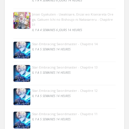
IL Y A 4 SEMAINES 6 JOURS 14 HEURES
Jinsei Gyakuten - Uwakisare, Enzai wo Kiserareta Ore
ga, Gakuen Ichi no Bishoujo ni Nakasareru - Chapitre
01
IL Y A 4 SEMAINES 6 JOURS 14 HEURES
Star-Embracing Swordmaster - Chapitre 14
IL Y A 5 SEMAINES 14 HEURES
Star-Embracing Swordmaster - Chapitre 13
IL Y A 5 SEMAINES 14 HEURES
Star-Embracing Swordmaster - Chapitre 12
IL Y A 5 SEMAINES 14 HEURES
Star-Embracing Swordmaster - Chapitre 11
IL Y A 5 SEMAINES 14 HEURES