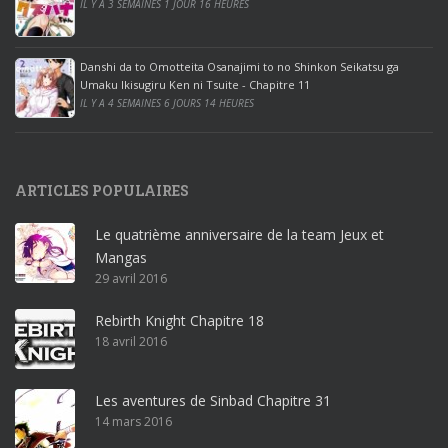
IL Y A 3 SEMAINES 1 JOUR 16 HEURES
i
c
e
Danshi da to Omotteita Osanajimi to no Shinkon Seikatsu ga
2
Umaku Ikisugiru Ken ni Tsuite - Chapitre 11
0
IL Y A 4 SEMAINES 6 JOURS 14 HEURES
1
9
p
ARTICLES POPULAIRES
r
o
Le quatrième anniversaire de la team Jeux et
o
Mangas
ff
29 avril 2016
i
c
Rebirth Knight Chapitre 18
e
18 avril 2016
3
6
5
Les aventures de Sinbad Chapitre 31
p
14 mars 2016
r