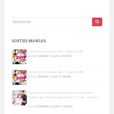
Rechercher...
SORTIES MANGAS
Yankee JK Kuzuhana-chan - Chapitre 289
IL Y A 3 SEMAINES 1 JOUR 16 HEURES
Yankee JK Kuzuhana-chan - Chapitre 288
IL Y A 3 SEMAINES 1 JOUR 16 HEURES
Danshi da to Omotteita Osanajimi to no Shinkon
Seikatsu ga Umaku Ikisugiru Ken ni Tsuite - Chapitre
11
IL Y A 4 SEMAINES 6 JOURS 14 HEURES