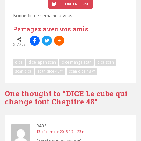
LECTURE EN LIGNE
Bonne fin de semaine à vous.
Partagez avec vos amis
SHARES
dice
dice japan scan
dice manga scan
dice scan
scan dice
scan dice 48 fr
scan dice 48 vf
One thought to “DICE Le cube qui
change tout Chapitre 48”
RADE
13 décembre 2015 à 7 h 23 min
Merci pour les scan =)