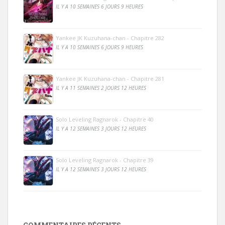
IL Y A 10 SEMAINES 6 JOURS 9 HEURES
Yankee JK Kuzuhana-chan - Chapitre 282
IL Y A 10 SEMAINES 6 JOURS 9 HEURES
Yankee JK Kuzuhana-chan - Chapitre 281
IL Y A 11 SEMAINES 2 JOURS 12 HEURES
Solo Leveling Ragnarok - Chapitre 40
IL Y A 12 SEMAINES 3 JOURS 12 HEURES
Solo Leveling Ragnarok - Chapitre 39
IL Y A 12 SEMAINES 3 JOURS 12 HEURES