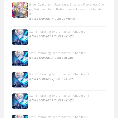
Jinsei Gyakuten - Uwakisare, Enzai wo Kiserareta Ore
ga, Gakuen Ichi no Bishoujo ni Nakasareru - Chapitre
01
IL Y A 4 SEMAINES 4 JOURS 10 HEURES
Star-Embracing Swordmaster - Chapitre 14
IL Y A 4 SEMAINES 5 JOURS 9 HEURES
Star-Embracing Swordmaster - Chapitre 13
IL Y A 4 SEMAINES 5 JOURS 9 HEURES
Star-Embracing Swordmaster - Chapitre 12
IL Y A 4 SEMAINES 5 JOURS 9 HEURES
Star-Embracing Swordmaster - Chapitre 11
IL Y A 4 SEMAINES 5 JOURS 9 HEURES
Star-Embracing Swordmaster - Chapitre 02