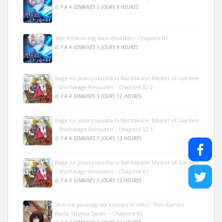
IL Y A 4 SEMAINES 5 JOURS 9 HEURES
Star-Embracing Swordmaster - Chapitre 01
IL Y A 4 SEMAINES 5 JOURS 9 HEURES
Kage no Jitsuryokusha ni Naritakute! Master of Garden
- Shichikage Retsuden - Chapitre 02.2
IL Y A 4 SEMAINES 5 JOURS 12 HEURES
Kage no Jitsuryokusha ni Naritakute! Master of Garden
- Shichikage Retsuden - Chapitre 02.1
IL Y A 4 SEMAINES 5 JOURS 12 HEURES
Kage no Jitsuryokusha ni Naritakute! Master of Garden
- Shichikage Retsuden - Chapitre 01
IL Y A 4 SEMAINES 5 JOURS 12 HEURES
Shin no yasuragi wa konoyo ni naku -Shin Kamen
Raida Shokka Saido- - Chapitre 80