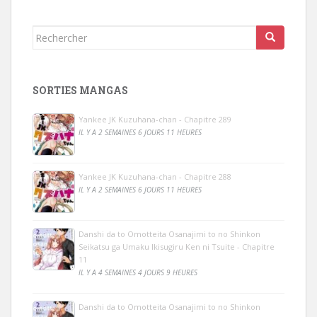
Rechercher...
SORTIES MANGAS
Yankee JK Kuzuhana-chan - Chapitre 289
IL Y A 2 SEMAINES 6 JOURS 11 HEURES
Yankee JK Kuzuhana-chan - Chapitre 288
IL Y A 2 SEMAINES 6 JOURS 11 HEURES
Danshi da to Omotteita Osanajimi to no Shinkon
Seikatsu ga Umaku Ikisugiru Ken ni Tsuite - Chapitre
11
IL Y A 4 SEMAINES 4 JOURS 9 HEURES
Danshi da to Omotteita Osanajimi to no Shinkon