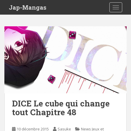
Skip to main content
Jap-Mangas
TOGGLE
DICE Le cube qui change
tout Chapitre 48
10 décembre 2015
Sasuke
News Jeux et