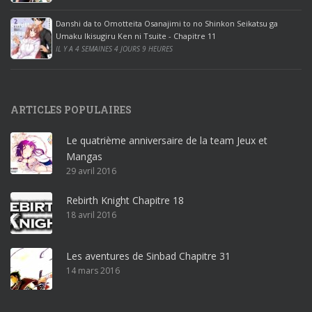
e
Danshi da to Omotteita Osanajimi to no Shinkon Seikatsu ga
2
Umaku Ikisugiru Ken ni Tsuite - Chapitre 11
0
IL Y A 4 SEMAINES 4 JOURS 9 HEURES
1
9
p
ARTICLES POPULAIRES
r
o
Le quatrième anniversaire de la team Jeux et
o
Mangas
ff
29 avril 2016
i
c
Rebirth Knight Chapitre 18
e
18 avril 2016
3
6
5
Les aventures de Sinbad Chapitre 31
p
14 mars 2016
r
o