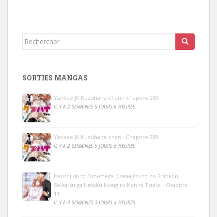
Rechercher...
SORTIES MANGAS
Yankee JK Kuzuhana-chan - Chapitre 289
IL Y A 2 SEMAINES 5 JOURS 6 HEURES
Yankee JK Kuzuhana-chan - Chapitre 288
IL Y A 2 SEMAINES 5 JOURS 6 HEURES
Danshi da to Omotteita Osanajimi to no Shinkon
Seikatsu ga Umaku Ikisugiru Ken ni Tsuite - Chapitre
11
IL Y A 4 SEMAINES 3 JOURS 4 HEURES