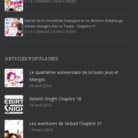
IL Y A 2 SEMAINES 5 JOURS 6 HEURES
i
c
e
Danshi da to Omotteita Osanajimi to no Shinkon Seikatsu ga
2
Umaku Ikisugiru Ken ni Tsuite - Chapitre 11
0
IL Y A 4 SEMAINES 3 JOURS 4 HEURES
1
9
p
ARTICLES POPULAIRES
r
o
Le quatrième anniversaire de la team Jeux et
o
Mangas
ff
29 avril 2016
i
c
Rebirth Knight Chapitre 18
e
18 avril 2016
3
6
5
Les aventures de Sinbad Chapitre 31
p
14 mars 2016
r