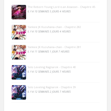
The Reborn Young Lord is an Assassin - Chapitre 45
IL Y A 10 SEMAINES 5 JOURS 4 HEURES
Yankee JK Kuzuhana-chan - Chapitre 282
IL Y A 10 SEMAINES 5 JOURS 4 HEURES
Yankee JK Kuzuhana-chan - Chapitre 281
IL Y A 11 SEMAINES 1 JOUR 7 HEURES
Solo Leveling Ragnarok - Chapitre 40
IL Y A 12 SEMAINES 2 JOURS 7 HEURES
Solo Leveling Ragnarok - Chapitre 39
IL Y A 12 SEMAINES 2 JOURS 7 HEURES