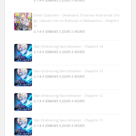
IL Y A 4 SEMAINES 3 JOURS 5 HEURES
Jinsei Gyakuten - Uwakisare, Enzai wo Kiserareta Ore
ga, Gakuen Ichi no Bishoujo ni Nakasareru - Chapitre
01
IL Y A 4 SEMAINES 3 JOURS 5 HEURES
Star-Embracing Swordmaster - Chapitre 14
IL Y A 4 SEMAINES 4 JOURS 4 HEURES
Star-Embracing Swordmaster - Chapitre 13
IL Y A 4 SEMAINES 4 JOURS 4 HEURES
Star-Embracing Swordmaster - Chapitre 12
IL Y A 4 SEMAINES 4 JOURS 4 HEURES
Star-Embracing Swordmaster - Chapitre 11
IL Y A 4 SEMAINES 4 JOURS 4 HEURES