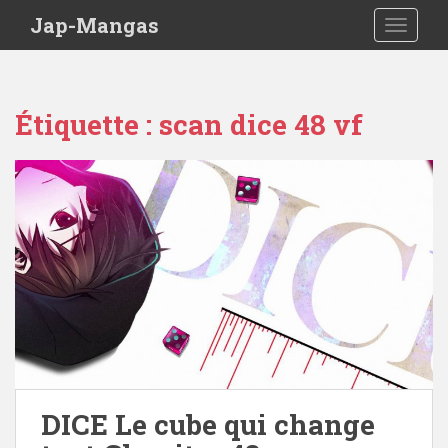
Skip to main content
Jap-Mangas
TOGGLE
Étiquette :
scan dice 48 vf
DICE Le cube qui change