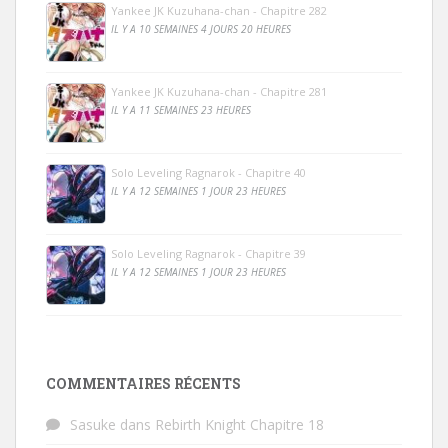
Yankee JK Kuzuhana-chan - Chapitre 282
IL Y A 10 SEMAINES 4 JOURS 20 HEURES
Yankee JK Kuzuhana-chan - Chapitre 281
IL Y A 11 SEMAINES 23 HEURES
Solo Leveling Ragnarok - Chapitre 40
IL Y A 12 SEMAINES 1 JOUR 23 HEURES
Solo Leveling Ragnarok - Chapitre 39
IL Y A 12 SEMAINES 1 JOUR 23 HEURES
COMMENTAIRES RÉCENTS
Sasuke
dans
Rebirth Knight Chapitre 18