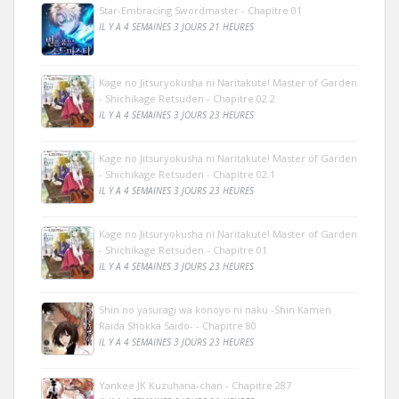
Star-Embracing Swordmaster - Chapitre 01
IL Y A 4 SEMAINES 3 JOURS 21 HEURES
Kage no Jitsuryokusha ni Naritakute! Master of Garden
- Shichikage Retsuden - Chapitre 02.2
IL Y A 4 SEMAINES 3 JOURS 23 HEURES
Kage no Jitsuryokusha ni Naritakute! Master of Garden
- Shichikage Retsuden - Chapitre 02.1
IL Y A 4 SEMAINES 3 JOURS 23 HEURES
Kage no Jitsuryokusha ni Naritakute! Master of Garden
- Shichikage Retsuden - Chapitre 01
IL Y A 4 SEMAINES 3 JOURS 23 HEURES
Shin no yasuragi wa konoyo ni naku -Shin Kamen
Raida Shokka Saido- - Chapitre 80
IL Y A 4 SEMAINES 3 JOURS 23 HEURES
Yankee JK Kuzuhana-chan - Chapitre 287