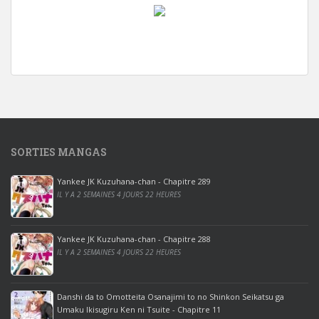
w
i
n
d
o
w
s
1
SORTIES MANGAS
0
p
Yankee JK Kuzuhana-chan - Chapitre 289
r
IL Y A 2 SEMAINES 4 JOURS 22 HEURES
o
o
ff
Yankee JK Kuzuhana-chan - Chapitre 288
IL Y A 2 SEMAINES 4 JOURS 22 HEURES
i
c
e
Danshi da to Omotteita Osanajimi to no Shinkon Seikatsu ga
2
Umaku Ikisugiru Ken ni Tsuite - Chapitre 11