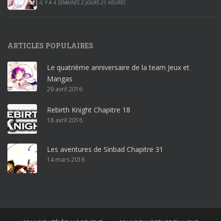
0
IL Y A 4 SEMAINES 2 JOURS 21 HEURES
1
9
p
ARTICLES POPULAIRES
r
o
Le quatrième anniversaire de la team Jeux et
o
Mangas
ff
29 avril 2016
i
c
Rebirth Knight Chapitre 18
e
18 avril 2016
3
6
5
Les aventures de Sinbad Chapitre 31
p
14 mars 2016
r
o
w
i
n