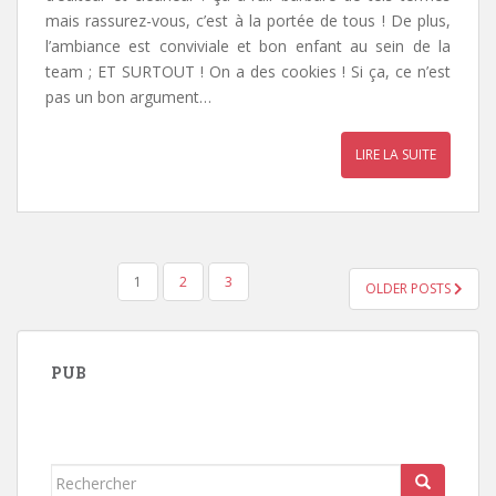
mais rassurez-vous, c’est à la portée de tous ! De plus,
l’ambiance est conviviale et bon enfant au sein de la
team ; ET SURTOUT ! On a des cookies ! Si ça, ce n’est
pas un bon argument…
LIRE LA SUITE
NAVIGATION
1
2
3
OLDER POSTS
DES
ARTICLES
PUB
Rechercher...