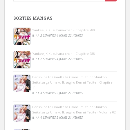
SORTIES MANGAS
Yankee JK Kuzuhana-chan - Chapitre 289
IL Y A 2 SEMAINES 4 JOURS 22 HEURES
Yankee JK Kuzuhana-chan - Chapitre 288
IL Y A 2 SEMAINES 4 JOURS 22 HEURES
Danshi da to Omotteita Osanajimi to no Shinkon
Seikatsu ga Umaku Ikisugiru Ken ni Tsuite - Chapitre
11
IL Y A 4 SEMAINES 2 JOURS 21 HEURES
Danshi da to Omotteita Osanajimi to no Shinkon
Seikatsu ga Umaku Ikisugiru Ken ni Tsuite - Volume 02
IL Y A 4 SEMAINES 2 JOURS 21 HEURES