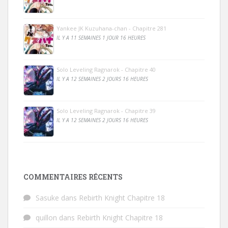
Yankee JK Kuzuhana-chan - Chapitre 281
IL Y A 11 SEMAINES 1 JOUR 16 HEURES
Solo Leveling Ragnarok - Chapitre 40
IL Y A 12 SEMAINES 2 JOURS 16 HEURES
Solo Leveling Ragnarok - Chapitre 39
IL Y A 12 SEMAINES 2 JOURS 16 HEURES
COMMENTAIRES RÉCENTS
Sasuke
dans
Rebirth Knight Chapitre 18
quillon
dans
Rebirth Knight Chapitre 18