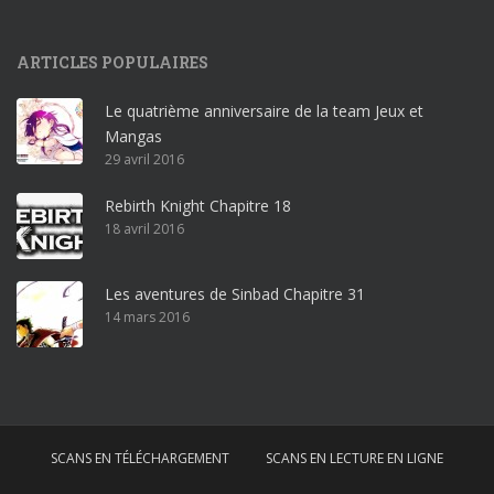
9
p
ARTICLES POPULAIRES
r
o
Le quatrième anniversaire de la team Jeux et
o
Mangas
ff
29 avril 2016
i
c
Rebirth Knight Chapitre 18
e
18 avril 2016
3
6
5
Les aventures de Sinbad Chapitre 31
p
14 mars 2016
r
o
w
i
n
SCANS EN TÉLÉCHARGEMENT
SCANS EN LECTURE EN LIGNE
d