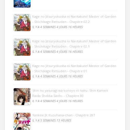
Kage no Jitsuryokusha ni Naritakute! Master of Garden
- Shichikage Retsuden - Chapitre 02.2
IL Y A 4 SEMAINES 4 JOURS 16 HEURES
Kage no Jitsuryokusha ni Naritakute! Master of Garden
- Shichikage Retsuden - Chapitre 02.1
IL Y A 4 SEMAINES 4 JOURS 16 HEURES
Kage no Jitsuryokusha ni Naritakute! Master of Garden
- Shichikage Retsuden - Chapitre 01
IL Y A 4 SEMAINES 4 JOURS 16 HEURES
Shin no yasuragi wa konoyo ni naku -Shin Kamen
Raida Shokka Saido- - Chapitre 80
IL Y A 4 SEMAINES 4 JOURS 16 HEURES
Yankee JK Kuzuhana-chan - Chapitre 287
IL Y A 5 SEMAINES 13 HEURES