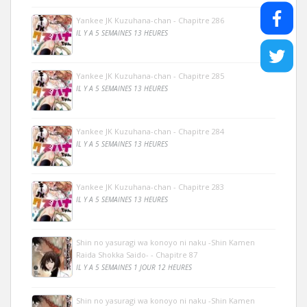
Yankee JK Kuzuhana-chan - Chapitre 286
IL Y A 5 SEMAINES 13 HEURES
Yankee JK Kuzuhana-chan - Chapitre 285
IL Y A 5 SEMAINES 13 HEURES
Yankee JK Kuzuhana-chan - Chapitre 284
IL Y A 5 SEMAINES 13 HEURES
Yankee JK Kuzuhana-chan - Chapitre 283
IL Y A 5 SEMAINES 13 HEURES
Shin no yasuragi wa konoyo ni naku -Shin Kamen
Raida Shokka Saido- - Chapitre 87
IL Y A 5 SEMAINES 1 JOUR 12 HEURES
Shin no yasuragi wa konoyo ni naku -Shin Kamen