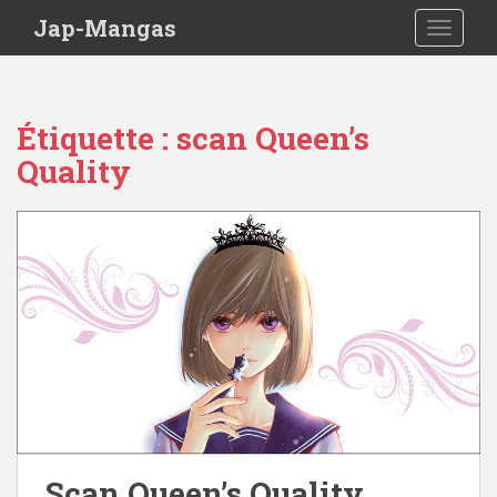
Skip to main content
Jap-Mangas
TOGGLE
Étiquette :
scan Queen’s
Quality
Scan Queen’s Quality