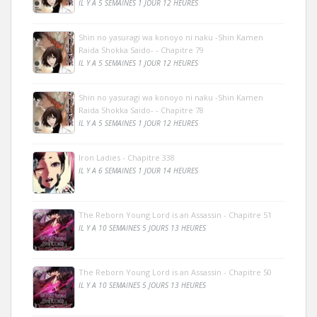
IL Y A 5 SEMAINES 1 JOUR 12 HEURES
Shin no yasuragi wa konoyo ni naku -Shin Kamen
Raida Shokka Saido- - Chapitre 79
IL Y A 5 SEMAINES 1 JOUR 12 HEURES
Shin no yasuragi wa konoyo ni naku -Shin Kamen
Raida Shokka Saido- - Chapitre 78
IL Y A 5 SEMAINES 1 JOUR 12 HEURES
Iron Ladies - Chapitre 338
IL Y A 6 SEMAINES 1 JOUR 14 HEURES
The Reborn Young Lord is an Assassin - Chapitre 51
IL Y A 10 SEMAINES 5 JOURS 13 HEURES
The Reborn Young Lord is an Assassin - Chapitre 50
IL Y A 10 SEMAINES 5 JOURS 13 HEURES