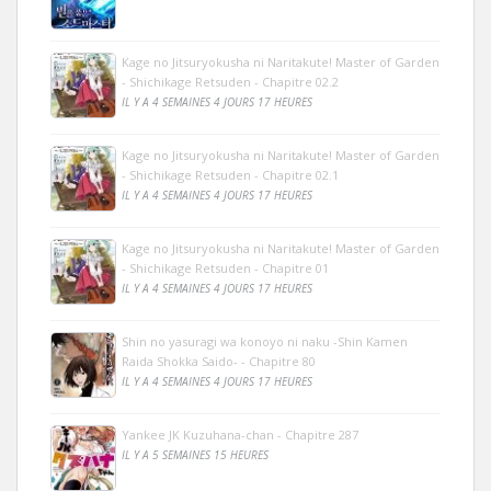
Kage no Jitsuryokusha ni Naritakute! Master of Garden
- Shichikage Retsuden - Chapitre 02.2
IL Y A 4 SEMAINES 4 JOURS 17 HEURES
Kage no Jitsuryokusha ni Naritakute! Master of Garden
- Shichikage Retsuden - Chapitre 02.1
IL Y A 4 SEMAINES 4 JOURS 17 HEURES
Kage no Jitsuryokusha ni Naritakute! Master of Garden
- Shichikage Retsuden - Chapitre 01
IL Y A 4 SEMAINES 4 JOURS 17 HEURES
Shin no yasuragi wa konoyo ni naku -Shin Kamen
Raida Shokka Saido- - Chapitre 80
IL Y A 4 SEMAINES 4 JOURS 17 HEURES
Yankee JK Kuzuhana-chan - Chapitre 287
IL Y A 5 SEMAINES 15 HEURES