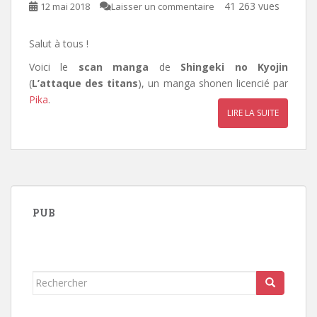
41 263 vues
12 mai 2018
Laisser un commentaire
Salut à tous !
Voici le
scan manga
de
Shingeki no Kyojin
(
L’attaque des titans
), un manga shonen licencié par
Pika
.
LIRE LA SUITE
PUB
Rechercher...