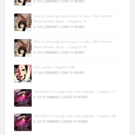
IL Y A 5 SEMAINES 1 JOUR 13 HEURES
Shin no yasuragi wa konoyo ni naku -Shin Kamen
Raida Shokka Saido- - Chapitre 79
IL Y A 5 SEMAINES 1 JOUR 13 HEURES
Shin no yasuragi wa konoyo ni naku -Shin Kamen
Raida Shokka Saido- - Chapitre 78
IL Y A 5 SEMAINES 1 JOUR 13 HEURES
Iron Ladies - Chapitre 338
IL Y A 6 SEMAINES 1 JOUR 16 HEURES
The Reborn Young Lord is an Assassin - Chapitre 51
IL Y A 10 SEMAINES 5 JOURS 14 HEURES
The Reborn Young Lord is an Assassin - Chapitre 50
IL Y A 10 SEMAINES 5 JOURS 14 HEURES