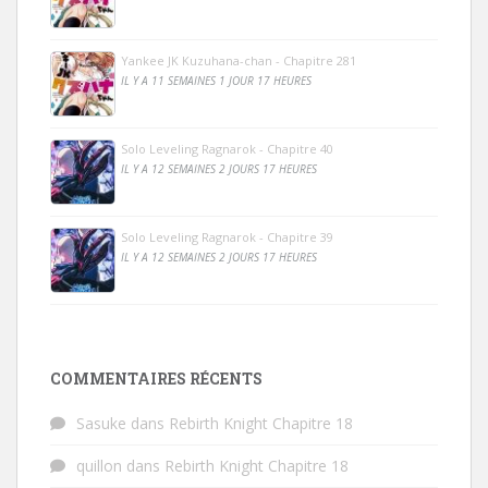
Yankee JK Kuzuhana-chan - Chapitre 281
IL Y A 11 SEMAINES 1 JOUR 17 HEURES
Solo Leveling Ragnarok - Chapitre 40
IL Y A 12 SEMAINES 2 JOURS 17 HEURES
Solo Leveling Ragnarok - Chapitre 39
IL Y A 12 SEMAINES 2 JOURS 17 HEURES
COMMENTAIRES RÉCENTS
Sasuke
dans
Rebirth Knight Chapitre 18
quillon
dans
Rebirth Knight Chapitre 18