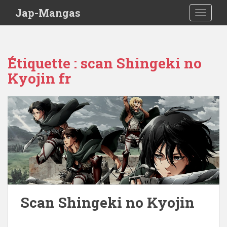
Skip to main content
Jap-Mangas
TOGGLE
Étiquette :
scan Shingeki no
Kyojin fr
Scan Shingeki no Kyojin