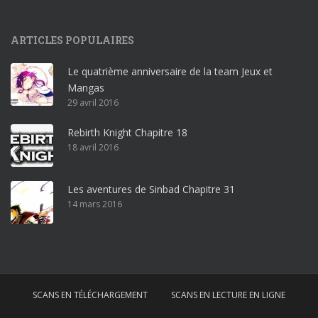
9
p
ARTICLES POPULAIRES
r
o
Le quatrième anniversaire de la team Jeux et
o
Mangas
ff
29 avril 2016
i
c
Rebirth Knight Chapitre 18
e
18 avril 2016
3
6
5
Les aventures de Sinbad Chapitre 31
p
14 mars 2016
r
o
w
i
n
SCANS EN TÉLÉCHARGEMENT
SCANS EN LECTURE EN LIGNE
d