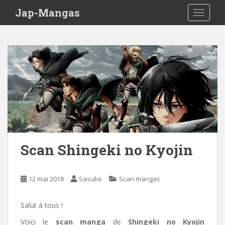
Skip to main content
Jap-Mangas
TOGGLE
Scan Shingeki no Kyojin
12 mai 2018
Sasuke
Scan mangas
Salut à tous !
Voici le
scan manga
de
Shingeki no Kyojin