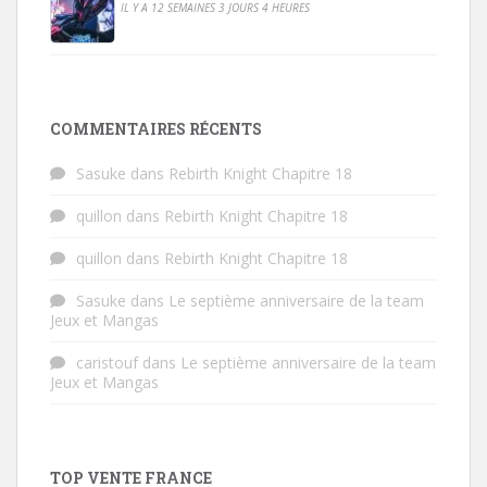
IL Y A 12 SEMAINES 3 JOURS 4 HEURES
COMMENTAIRES RÉCENTS
Sasuke
dans
Rebirth Knight Chapitre 18
quillon
dans
Rebirth Knight Chapitre 18
quillon
dans
Rebirth Knight Chapitre 18
Sasuke
dans
Le septième anniversaire de la team
Jeux et Mangas
caristouf
dans
Le septième anniversaire de la team
Jeux et Mangas
TOP VENTE FRANCE