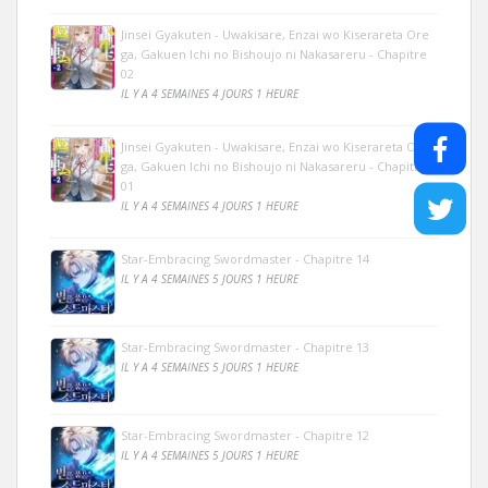
Jinsei Gyakuten - Uwakisare, Enzai wo Kiserareta Ore
ga, Gakuen Ichi no Bishoujo ni Nakasareru - Chapitre
02
IL Y A 4 SEMAINES 4 JOURS 1 HEURE
Jinsei Gyakuten - Uwakisare, Enzai wo Kiserareta Ore
ga, Gakuen Ichi no Bishoujo ni Nakasareru - Chapitre
01
IL Y A 4 SEMAINES 4 JOURS 1 HEURE
Star-Embracing Swordmaster - Chapitre 14
IL Y A 4 SEMAINES 5 JOURS 1 HEURE
Star-Embracing Swordmaster - Chapitre 13
IL Y A 4 SEMAINES 5 JOURS 1 HEURE
Star-Embracing Swordmaster - Chapitre 12
IL Y A 4 SEMAINES 5 JOURS 1 HEURE