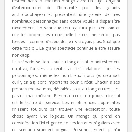
restent dans la tradition manga avec un sujet original
(l’extermination de l’humanité par des géants
anthropophages) et présentent une galerie de très
nombreux personnages sans doute voués à disparaître
rapidement. On sent que tout ça n’ira pas bien loin et
que les promesses d’une belle histoire ne seront pas
tenues – comme d’habitude. Je n’y croyais plus. Sauf que
cette fois-ci… Le grand spectacle continue à être assuré
non-stop.
Le scénario se tient tout du long et sait manifestement
où il va, l’univers du récit étant très élaboré. Tous les
personnages, même les nombreux morts (et dieu sait
qu’il y en a !), sont importants pour le récit. Chacun a ses
propres motivations, dévoilées tout au long du récit. Ici,
pas de manichéisme. Bien malin celui qui pourra dire qui
est le traître de service. Les incohérences apparentes
finissent toujours par trouver une explication, toute
chose ayant une logique. Un manga qui prend en
considération l’intelligence de ses lecteurs réguliers avec
un scénario vraiment original. Personnellement, je n’ai