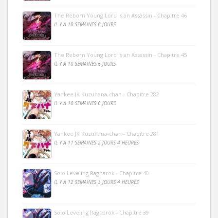
The Reborn Young Lord is an Assassin - Chapitre 46
IL Y A 10 SEMAINES 6 JOURS
The Reborn Young Lord is an Assassin - Chapitre 45
IL Y A 10 SEMAINES 6 JOURS
Yankee JK Kuzuhana-chan - Chapitre 282
IL Y A 10 SEMAINES 6 JOURS
Yankee JK Kuzuhana-chan - Chapitre 281
IL Y A 11 SEMAINES 2 JOURS 4 HEURES
Solo Leveling Ragnarok - Chapitre 40
IL Y A 12 SEMAINES 3 JOURS 4 HEURES
Solo Leveling Ragnarok - Chapitre 39