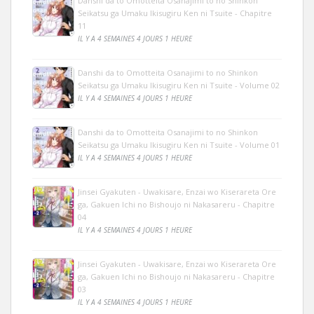
Danshi da to Omotteita Osanajimi to no Shinkon
Seikatsu ga Umaku Ikisugiru Ken ni Tsuite - Chapitre
11
IL Y A 4 SEMAINES 4 JOURS 1 HEURE
Danshi da to Omotteita Osanajimi to no Shinkon
Seikatsu ga Umaku Ikisugiru Ken ni Tsuite - Volume 02
IL Y A 4 SEMAINES 4 JOURS 1 HEURE
Danshi da to Omotteita Osanajimi to no Shinkon
Seikatsu ga Umaku Ikisugiru Ken ni Tsuite - Volume 01
IL Y A 4 SEMAINES 4 JOURS 1 HEURE
Jinsei Gyakuten - Uwakisare, Enzai wo Kiserareta Ore
ga, Gakuen Ichi no Bishoujo ni Nakasareru - Chapitre
04
IL Y A 4 SEMAINES 4 JOURS 1 HEURE
Jinsei Gyakuten - Uwakisare, Enzai wo Kiserareta Ore
ga, Gakuen Ichi no Bishoujo ni Nakasareru - Chapitre
03
IL Y A 4 SEMAINES 4 JOURS 1 HEURE