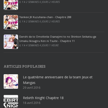
r
IL Y A 2 SEMAINES 6 JOURS 2 HEURES
o
o
ff
Yankee JK Kuzuhana-chan - Chapitre 288
IL Y A 2 SEMAINES 6 JOURS 2 HEURES
i
c
e
Danshi da to Omotteita Osanajimi to no Shinkon Seikatsu ga
2
Umaku Ikisugiru Ken ni Tsuite - Chapitre 11
0
IL Y A 4 SEMAINES 4 JOURS 1 HEURE
1
9
p
ARTICLES POPULAIRES
r
o
Le quatrième anniversaire de la team Jeux et
o
Mangas
ff
29 avril 2016
i
c
Rebirth Knight Chapitre 18
e
18 avril 2016
3