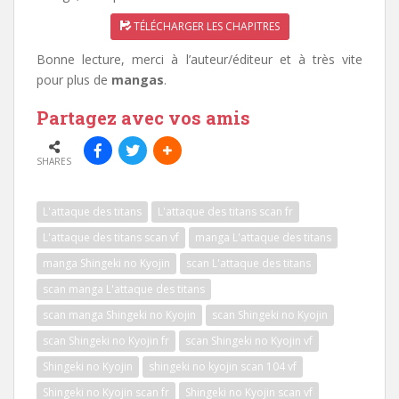
TÉLÉCHARGER LES CHAPITRES
Bonne lecture, merci à l’auteur/éditeur et à très vite
pour plus de
mangas
.
Partagez avec vos amis
SHARES
L'attaque des titans
L'attaque des titans scan fr
L'attaque des titans scan vf
manga L'attaque des titans
manga Shingeki no Kyojin
scan L'attaque des titans
scan manga L'attaque des titans
scan manga Shingeki no Kyojin
scan Shingeki no Kyojin
scan Shingeki no Kyojin fr
scan Shingeki no Kyojin vf
Shingeki no Kyojin
shingeki no kyojin scan 104 vf
Shingeki no Kyojin scan fr
Shingeki no Kyojin scan vf