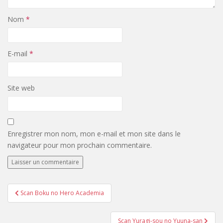
Nom
*
E-mail
*
Site web
Enregistrer mon nom, mon e-mail et mon site dans le
navigateur pour mon prochain commentaire.
Navigation
Scan Boku no Hero Academia
de
l’article
Scan Yuragi-sou no Yuuna-san