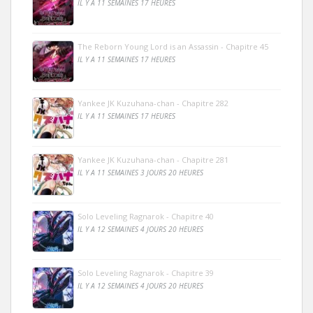
IL Y A 11 SEMAINES 17 HEURES
The Reborn Young Lord is an Assassin - Chapitre 45
IL Y A 11 SEMAINES 17 HEURES
Yankee JK Kuzuhana-chan - Chapitre 282
IL Y A 11 SEMAINES 17 HEURES
Yankee JK Kuzuhana-chan - Chapitre 281
IL Y A 11 SEMAINES 3 JOURS 20 HEURES
Solo Leveling Ragnarok - Chapitre 40
IL Y A 12 SEMAINES 4 JOURS 20 HEURES
Solo Leveling Ragnarok - Chapitre 39
IL Y A 12 SEMAINES 4 JOURS 20 HEURES