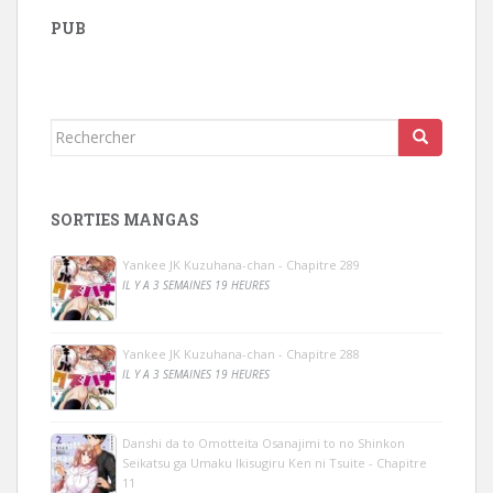
PUB
Rechercher...
SORTIES MANGAS
Yankee JK Kuzuhana-chan - Chapitre 289
IL Y A 3 SEMAINES 19 HEURES
Yankee JK Kuzuhana-chan - Chapitre 288
IL Y A 3 SEMAINES 19 HEURES
Danshi da to Omotteita Osanajimi to no Shinkon
Seikatsu ga Umaku Ikisugiru Ken ni Tsuite - Chapitre
11