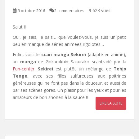
9 623 vues
9 octobre 2016
2 commentaires
Salut !!
Oui, je sais, je sais… que voulez-vous,
je suis un petit
peu en manque de séries animées rigolotes…
Enfin, voici le
scan manga
Sekirei
(adapté en animé),
un
manga
de Gokurakuin Sakurako scantradé par la
Fun-center
.
Sekirei
est plutôt un mélange de
Tenjo
Tenge
, avec ses filles sulfureuses aux poitrines
généreuses qui ne font pas dans la douceur, et aussi de
par ses scènes gores. Un plaisir pour les yeux et pour les
amateurs de bon shonen à la sauce !!
LIRE LA SUITE