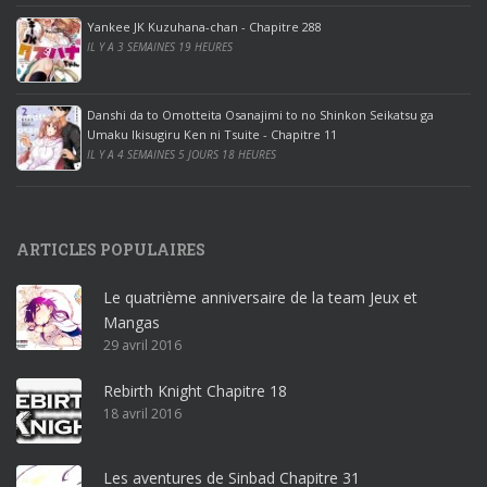
o
ff
Yankee JK Kuzuhana-chan - Chapitre 288
IL Y A 3 SEMAINES 19 HEURES
i
c
e
Danshi da to Omotteita Osanajimi to no Shinkon Seikatsu ga
2
Umaku Ikisugiru Ken ni Tsuite - Chapitre 11
0
IL Y A 4 SEMAINES 5 JOURS 18 HEURES
1
9
p
ARTICLES POPULAIRES
r
o
Le quatrième anniversaire de la team Jeux et
o
Mangas
ff
29 avril 2016
i
c
Rebirth Knight Chapitre 18
e
18 avril 2016
3
6
5
Les aventures de Sinbad Chapitre 31