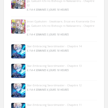
ga, Gakuen Ichi no Bishoujo ni Nakasareru - Chapitre
02
IL Y A 4 SEMAINES 5 JOURS 18 HEURES
Jinsei Gyakuten - Uwakisare, Enzai wo Kiserareta Ore
ga, Gakuen Ichi no Bishoujo ni Nakasareru - Chapitre
01
IL Y A 4 SEMAINES 5 JOURS 18 HEURES
Star-Embracing Swordmaster - Chapitre 14
IL Y A 4 SEMAINES 6 JOURS 18 HEURES
Star-Embracing Swordmaster - Chapitre 13
IL Y A 4 SEMAINES 6 JOURS 18 HEURES
Star-Embracing Swordmaster - Chapitre 12
IL Y A 4 SEMAINES 6 JOURS 18 HEURES
Star-Embracing Swordmaster - Chapitre 11