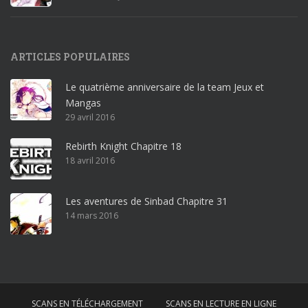
1
9
p
ARTICLES POPULAIRES
r
o
Le quatrième anniversaire de la team Jeux et
o
Mangas
ff
29 avril 2016
i
c
Rebirth Knight Chapitre 18
e
18 avril 2016
3
6
5
Les aventures de Sinbad Chapitre 31
p
14 mars 2016
r
o
w
i
n
SCANS EN TÉLÉCHARGEMENT
SCANS EN LECTURE EN LIGNE