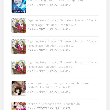
Star-Embracing Swordmaster - Chapitre 01
IL Y A 4 SEMAINES 3 JOURS 21 HEURES
Kage no Jitsuryokusha ni Naritakute! Master of Garden
- Shichikage Retsuden - Chapitre 02.2
IL Y A 4 SEMAINES 3 JOURS 23 HEURES
Kage no Jitsuryokusha ni Naritakute! Master of Garden
- Shichikage Retsuden - Chapitre 02.1
IL Y A 4 SEMAINES 3 JOURS 23 HEURES
Kage no Jitsuryokusha ni Naritakute! Master of Garden
- Shichikage Retsuden - Chapitre 01
IL Y A 4 SEMAINES 3 JOURS 23 HEURES
Shin no yasuragi wa konoyo ni naku -Shin Kamen
Raida Shokka Saido- - Chapitre 80
IL Y A 4 SEMAINES 3 JOURS 23 HEURES
Yankee JK Kuzuhana-chan - Chapitre 287
IL Y A 4 SEMAINES 6 JOURS 21 HEURES