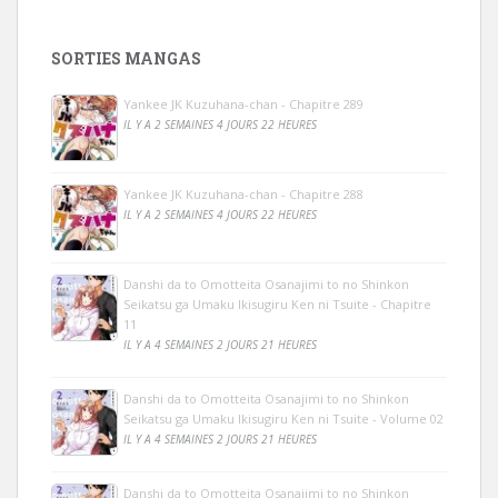
SORTIES MANGAS
Yankee JK Kuzuhana-chan - Chapitre 289
IL Y A 2 SEMAINES 4 JOURS 22 HEURES
Yankee JK Kuzuhana-chan - Chapitre 288
IL Y A 2 SEMAINES 4 JOURS 22 HEURES
Danshi da to Omotteita Osanajimi to no Shinkon
Seikatsu ga Umaku Ikisugiru Ken ni Tsuite - Chapitre
11
IL Y A 4 SEMAINES 2 JOURS 21 HEURES
Danshi da to Omotteita Osanajimi to no Shinkon
Seikatsu ga Umaku Ikisugiru Ken ni Tsuite - Volume 02
IL Y A 4 SEMAINES 2 JOURS 21 HEURES
Danshi da to Omotteita Osanajimi to no Shinkon