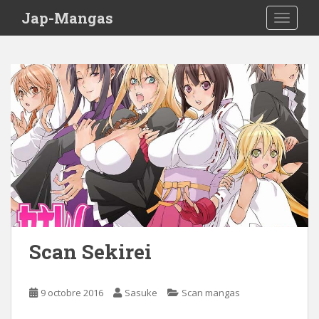
Skip to main content
Jap-Mangas
TOGGLE
Scan Sekirei
9 octobre 2016
Sasuke
Scan mangas