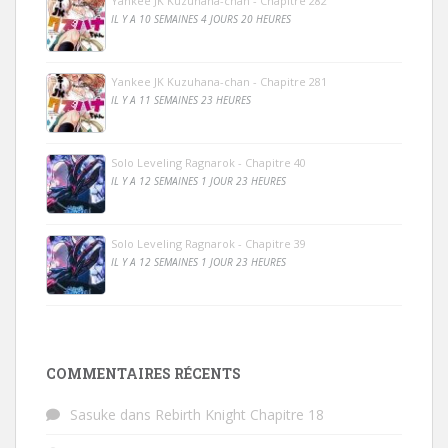
Yankee JK Kuzuhana-chan - Chapitre 282
IL Y A 10 SEMAINES 4 JOURS 20 HEURES
Yankee JK Kuzuhana-chan - Chapitre 281
IL Y A 11 SEMAINES 23 HEURES
Solo Leveling Ragnarok - Chapitre 40
IL Y A 12 SEMAINES 1 JOUR 23 HEURES
Solo Leveling Ragnarok - Chapitre 39
IL Y A 12 SEMAINES 1 JOUR 23 HEURES
COMMENTAIRES RÉCENTS
Sasuke
dans
Rebirth Knight Chapitre 18