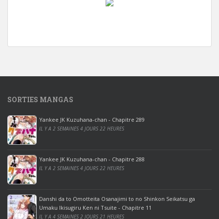
w
i
n
d
o
w
s
1
SORTIES MANGAS
0
p
Yankee JK Kuzuhana-chan - Chapitre 289
r
IL Y A 2 SEMAINES 4 JOURS 22 HEURES
o
o
ff
Yankee JK Kuzuhana-chan - Chapitre 288
IL Y A 2 SEMAINES 4 JOURS 22 HEURES
i
c
e
Danshi da to Omotteita Osanajimi to no Shinkon Seikatsu ga
2
Umaku Ikisugiru Ken ni Tsuite - Chapitre 11
0
IL Y A 4 SEMAINES 2 JOURS 21 HEURES