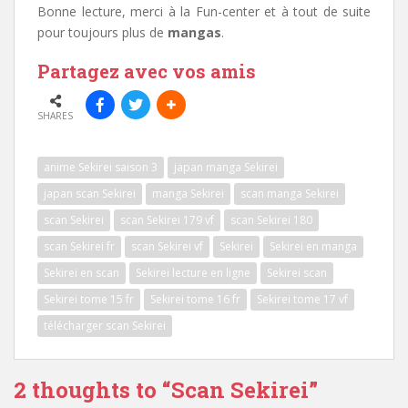
Bonne lecture, merci à la Fun-center et à tout de suite
pour toujours plus de
mangas
.
Partagez avec vos amis
SHARES
anime Sekirei saison 3
japan manga Sekirei
japan scan Sekirei
manga Sekirei
scan manga Sekirei
scan Sekirei
scan Sekirei 179 vf
scan Sekirei 180
scan Sekirei fr
scan Sekirei vf
Sekirei
Sekirei en manga
Sekirei en scan
Sekirei lecture en ligne
Sekirei scan
Sekirei tome 15 fr
Sekirei tome 16 fr
Sekirei tome 17 vf
télécharger scan Sekirei
2 thoughts to “Scan Sekirei”