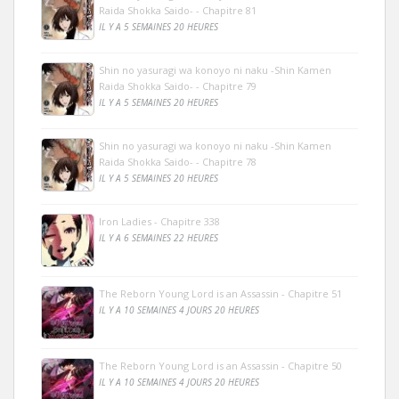
Raida Shokka Saido- - Chapitre 81
IL Y A 5 SEMAINES 20 HEURES
Shin no yasuragi wa konoyo ni naku -Shin Kamen
Raida Shokka Saido- - Chapitre 79
IL Y A 5 SEMAINES 20 HEURES
Shin no yasuragi wa konoyo ni naku -Shin Kamen
Raida Shokka Saido- - Chapitre 78
IL Y A 5 SEMAINES 20 HEURES
Iron Ladies - Chapitre 338
IL Y A 6 SEMAINES 22 HEURES
The Reborn Young Lord is an Assassin - Chapitre 51
IL Y A 10 SEMAINES 4 JOURS 20 HEURES
The Reborn Young Lord is an Assassin - Chapitre 50
IL Y A 10 SEMAINES 4 JOURS 20 HEURES