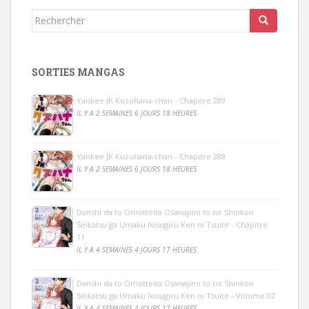
Rechercher...
SORTIES MANGAS
Yankee JK Kuzuhana-chan - Chapitre 289
IL Y A 2 SEMAINES 6 JOURS 18 HEURES
Yankee JK Kuzuhana-chan - Chapitre 288
IL Y A 2 SEMAINES 6 JOURS 18 HEURES
Danshi da to Omotteita Osanajimi to no Shinkon
Seikatsu ga Umaku Ikisugiru Ken ni Tsuite - Chapitre
11
IL Y A 4 SEMAINES 4 JOURS 17 HEURES
Danshi da to Omotteita Osanajimi to no Shinkon
Seikatsu ga Umaku Ikisugiru Ken ni Tsuite - Volume 02
IL Y A 4 SEMAINES 4 JOURS 17 HEURES