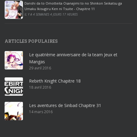
Danshi da to Omotteita Osanajimi to no Shinkon Seikatsu ga
2
Umaku Ikisugiru Ken ni Tsuite - Chapitre 11
0
IL Y A 4 SEMAINES 4 JOURS 17 HEURES
1
9
p
ARTICLES POPULAIRES
r
o
Le quatrième anniversaire de la team Jeux et
o
Mangas
ff
29 avril 2016
i
c
Rebirth Knight Chapitre 18
e
18 avril 2016
3
6
5
Les aventures de Sinbad Chapitre 31
p
14 mars 2016
r
o
w