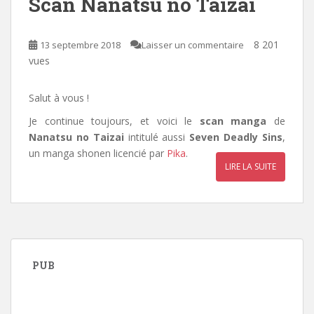
Scan Nanatsu no Taizai
8 201
13 septembre 2018
Laisser un commentaire
vues
Salut à vous !
Je continue toujours, et voici le
scan manga
de
Nanatsu no Taizai
intitulé aussi
Seven Deadly Sins
,
un manga shonen licencié par
Pika
.
LIRE LA SUITE
PUB