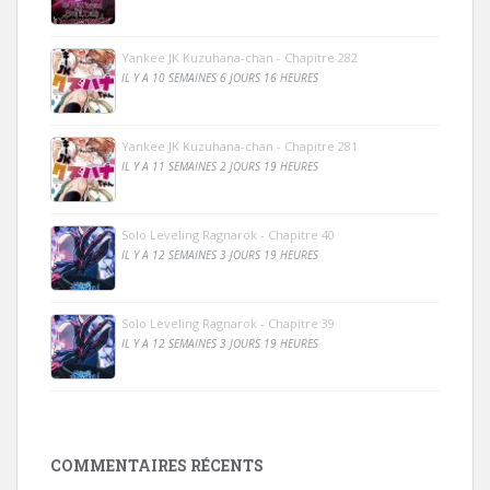
Yankee JK Kuzuhana-chan - Chapitre 282
IL Y A 10 SEMAINES 6 JOURS 16 HEURES
Yankee JK Kuzuhana-chan - Chapitre 281
IL Y A 11 SEMAINES 2 JOURS 19 HEURES
Solo Leveling Ragnarok - Chapitre 40
IL Y A 12 SEMAINES 3 JOURS 19 HEURES
Solo Leveling Ragnarok - Chapitre 39
IL Y A 12 SEMAINES 3 JOURS 19 HEURES
COMMENTAIRES RÉCENTS