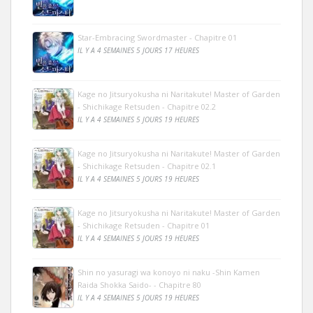
Star-Embracing Swordmaster - Chapitre 01
IL Y A 4 SEMAINES 5 JOURS 17 HEURES
Kage no Jitsuryokusha ni Naritakute! Master of Garden
- Shichikage Retsuden - Chapitre 02.2
IL Y A 4 SEMAINES 5 JOURS 19 HEURES
Kage no Jitsuryokusha ni Naritakute! Master of Garden
- Shichikage Retsuden - Chapitre 02.1
IL Y A 4 SEMAINES 5 JOURS 19 HEURES
Kage no Jitsuryokusha ni Naritakute! Master of Garden
- Shichikage Retsuden - Chapitre 01
IL Y A 4 SEMAINES 5 JOURS 19 HEURES
Shin no yasuragi wa konoyo ni naku -Shin Kamen
Raida Shokka Saido- - Chapitre 80
IL Y A 4 SEMAINES 5 JOURS 19 HEURES