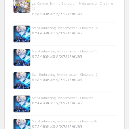
ga, Gakuen Ichi no Bishoujo ni Nakasareru - Chapitre
01
IL Y A 4 SEMAINES 4 JOURS 17 HEURES
Star-Embracing Swordmaster - Chapitre 14
IL Y A 4 SEMAINES 5 JOURS 17 HEURES
Star-Embracing Swordmaster - Chapitre 13
IL Y A 4 SEMAINES 5 JOURS 17 HEURES
Star-Embracing Swordmaster - Chapitre 12
IL Y A 4 SEMAINES 5 JOURS 17 HEURES
Star-Embracing Swordmaster - Chapitre 11
IL Y A 4 SEMAINES 5 JOURS 17 HEURES
Star-Embracing Swordmaster - Chapitre 02
IL Y A 4 SEMAINES 5 JOURS 17 HEURES