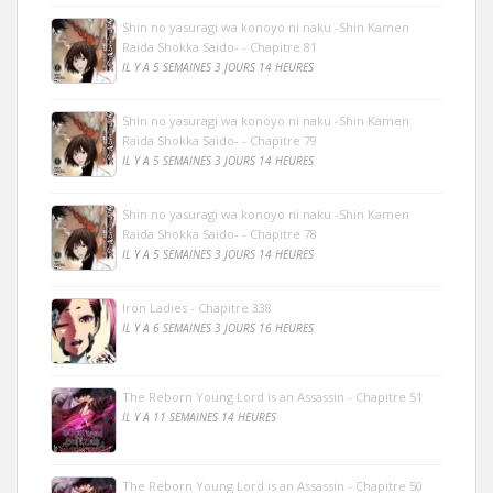
Shin no yasuragi wa konoyo ni naku -Shin Kamen
Raida Shokka Saido- - Chapitre 81
IL Y A 5 SEMAINES 3 JOURS 14 HEURES
Shin no yasuragi wa konoyo ni naku -Shin Kamen
Raida Shokka Saido- - Chapitre 79
IL Y A 5 SEMAINES 3 JOURS 14 HEURES
Shin no yasuragi wa konoyo ni naku -Shin Kamen
Raida Shokka Saido- - Chapitre 78
IL Y A 5 SEMAINES 3 JOURS 14 HEURES
Iron Ladies - Chapitre 338
IL Y A 6 SEMAINES 3 JOURS 16 HEURES
The Reborn Young Lord is an Assassin - Chapitre 51
IL Y A 11 SEMAINES 14 HEURES
The Reborn Young Lord is an Assassin - Chapitre 50