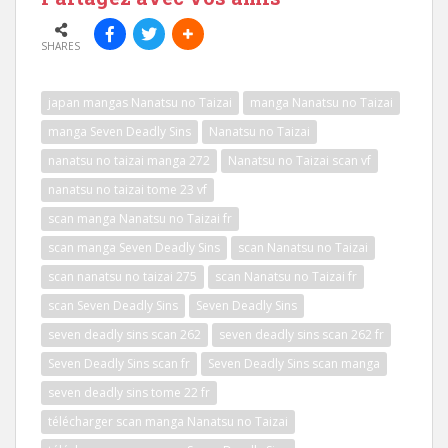
SHARES
japan mangas Nanatsu no Taizai
manga Nanatsu no Taizai
manga Seven Deadly Sins
Nanatsu no Taizai
nanatsu no taizai manga 272
Nanatsu no Taizai scan vf
nanatsu no taizai tome 23 vf
scan manga Nanatsu no Taizai fr
scan manga Seven Deadly Sins
scan Nanatsu no Taizai
scan nanatsu no taizai 275
scan Nanatsu no Taizai fr
scan Seven Deadly Sins
Seven Deadly Sins
seven deadly sins scan 262
seven deadly sins scan 262 fr
Seven Deadly Sins scan fr
Seven Deadly Sins scan manga
seven deadly sins tome 22 fr
télécharger scan manga Nanatsu no Taizai