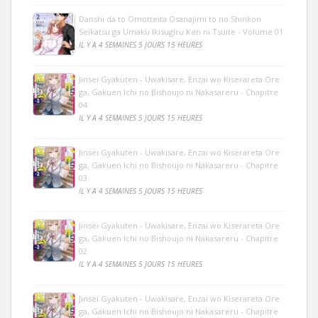
Danshi da to Omotteita Osanajimi to no Shinkon
Seikatsu ga Umaku Ikisugiru Ken ni Tsuite - Volume 01
IL Y A 4 SEMAINES 5 JOURS 15 HEURES
Jinsei Gyakuten - Uwakisare, Enzai wo Kiserareta Ore
ga, Gakuen Ichi no Bishoujo ni Nakasareru - Chapitre
04
IL Y A 4 SEMAINES 5 JOURS 15 HEURES
Jinsei Gyakuten - Uwakisare, Enzai wo Kiserareta Ore
ga, Gakuen Ichi no Bishoujo ni Nakasareru - Chapitre
03
IL Y A 4 SEMAINES 5 JOURS 15 HEURES
Jinsei Gyakuten - Uwakisare, Enzai wo Kiserareta Ore
ga, Gakuen Ichi no Bishoujo ni Nakasareru - Chapitre
02
IL Y A 4 SEMAINES 5 JOURS 15 HEURES
Jinsei Gyakuten - Uwakisare, Enzai wo Kiserareta Ore
ga, Gakuen Ichi no Bishoujo ni Nakasareru - Chapitre