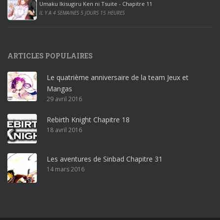
2
Umaku Ikisugiru Ken ni Tsuite - Chapitre 11
0
IL Y A 4 SEMAINES 5 JOURS 15 HEURES
1
9
p
ARTICLES POPULAIRES
r
o
Le quatrième anniversaire de la team Jeux et
o
Mangas
ff
29 avril 2016
i
c
Rebirth Knight Chapitre 18
e
18 avril 2016
3
6
5
Les aventures de Sinbad Chapitre 31
p
14 mars 2016
r
o
w
i