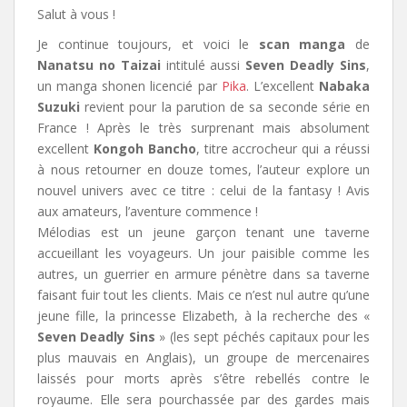
Salut à vous !
Je continue toujours, et voici le
scan manga
de
Nanatsu no Taizai
intitulé aussi
Seven Deadly Sins
,
un manga shonen licencié par
Pika
.
L’excellent
Nabaka
Suzuki
revient pour la parution de sa seconde série en
France ! Après le très surprenant mais absolument
excellent
Kongoh Bancho
, titre accrocheur qui a réussi
à nous retourner en douze tomes, l’auteur explore un
nouvel univers avec ce titre : celui de la fantasy ! Avis
aux amateurs, l’aventure commence !
Mélodias est un jeune garçon tenant une taverne
accueillant les voyageurs. Un jour paisible comme les
autres, un guerrier en armure pénètre dans sa taverne
faisant fuir tout les clients. Mais ce n’est nul autre qu’une
jeune fille, la princesse Elizabeth, à la recherche des «
Seven Deadly Sins
» (les sept péchés capitaux pour les
plus mauvais en Anglais), un groupe de mercenaires
laissés pour morts après s’être rebellés contre le
royaume. Elle sera pourchassée par des gardes mais