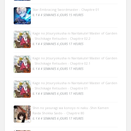
Star-Embracing Swordmaster - Chapitre 01
IL Y A 4 SEMAINES 6 JOURS 15 HEURES
Kage no Jitsuryokusha ni Naritakute! Master of Garden
- Shichikage Retsuden - Chapitre 02.2
IL Y A 4 SEMAINES 6 JOURS 17 HEURES
Kage no Jitsuryokusha ni Naritakute! Master of Garden
- Shichikage Retsuden - Chapitre 02.1
IL Y A 4 SEMAINES 6 JOURS 17 HEURES
Kage no Jitsuryokusha ni Naritakute! Master of Garden
- Shichikage Retsuden - Chapitre 01
IL Y A 4 SEMAINES 6 JOURS 17 HEURES
Shin no yasuragi wa konoyo ni naku -Shin Kamen
Raida Shokka Saido- - Chapitre 80
IL Y A 4 SEMAINES 6 JOURS 17 HEURES