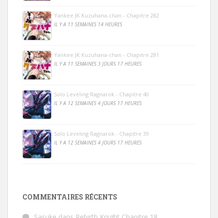
Yankee JK Kuzuhana-chan - Chapitre 282
IL Y A 11 SEMAINES 14 HEURES
Yankee JK Kuzuhana-chan - Chapitre 281
IL Y A 11 SEMAINES 3 JOURS 17 HEURES
Solo Leveling Ragnarok - Chapitre 40
IL Y A 12 SEMAINES 4 JOURS 17 HEURES
Solo Leveling Ragnarok - Chapitre 39
IL Y A 12 SEMAINES 4 JOURS 17 HEURES
COMMENTAIRES RÉCENTS
Sasuke
dans
Rebirth Knight Chapitre 18