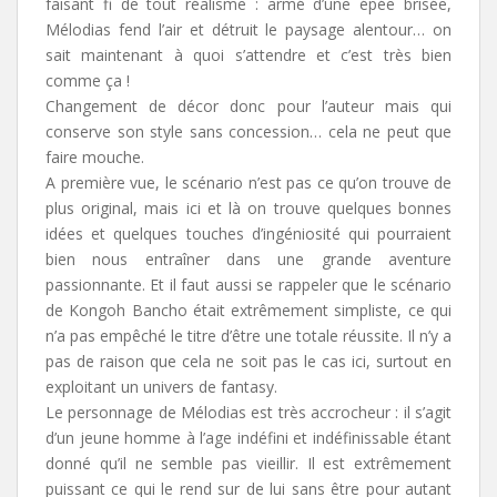
faisant fi de tout réalisme : armé d’une épée brisée,
Mélodias fend l’air et détruit le paysage alentour… on
sait maintenant à quoi s’attendre et c’est très bien
comme ça !
Changement de décor donc pour l’auteur mais qui
conserve son style sans concession… cela ne peut que
faire mouche.
A première vue, le scénario n’est pas ce qu’on trouve de
plus original, mais ici et là on trouve quelques bonnes
idées et quelques touches d’ingéniosité qui pourraient
bien nous entraîner dans une grande aventure
passionnante. Et il faut aussi se rappeler que le scénario
de Kongoh Bancho était extrêmement simpliste, ce qui
n’a pas empêché le titre d’être une totale réussite. Il n’y a
pas de raison que cela ne soit pas le cas ici, surtout en
exploitant un univers de fantasy.
Le personnage de Mélodias est très accrocheur : il s’agit
d’un jeune homme à l’age indéfini et indéfinissable étant
donné qu’il ne semble pas vieillir. Il est extrêmement
puissant ce qui le rend sur de lui sans être pour autant