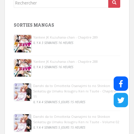
Rechercher...
SORTIES MANGAS
Yankee JK Kuzuhana-chan - Chapitre 289
IL Y A 3 SEMAINES 16 HEURES
Yankee JK Kuzuhana-chan - Chapitre 288
IL Y A 3 SEMAINES 16 HEURES
Danshi da to Omotteita Osanajimi to no Shinkon
Seikatsu ga Umaku Ikisugiru Ken ni Tsuite - Chapitre
11
IL Y A 4 SEMAINES 5 JOURS 15 HEURES
Danshi da to Omotteita Osanajimi to no Shinkon
Seikatsu ga Umaku Ikisugiru Ken ni Tsuite - Volume 02
IL Y A 4 SEMAINES 5 JOURS 15 HEURES