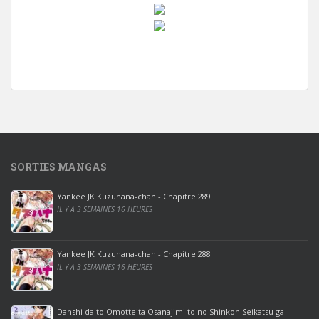
w
i
n
d
o
w
s
1
SORTIES MANGAS
0
p
Yankee JK Kuzuhana-chan - Chapitre 289
r
IL Y A 3 SEMAINES 16 HEURES
o
o
ff
Yankee JK Kuzuhana-chan - Chapitre 288
IL Y A 3 SEMAINES 16 HEURES
i
c
e
Danshi da to Omotteita Osanajimi to no Shinkon Seikatsu ga