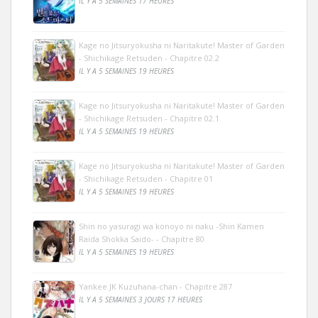
IL Y A 5 SEMAINES 17 HEURES
Kage no Jitsuryokusha ni Naritakute! Master of Garden
- Shichikage Retsuden - Chapitre 02.2
IL Y A 5 SEMAINES 19 HEURES
Kage no Jitsuryokusha ni Naritakute! Master of Garden
- Shichikage Retsuden - Chapitre 02.1
IL Y A 5 SEMAINES 19 HEURES
Kage no Jitsuryokusha ni Naritakute! Master of Garden
- Shichikage Retsuden - Chapitre 01
IL Y A 5 SEMAINES 19 HEURES
Shin no yasuragi wa konoyo ni naku -Shin Kamen
Raida Shokka Saido- - Chapitre 80
IL Y A 5 SEMAINES 19 HEURES
Yankee JK Kuzuhana-chan - Chapitre 287
IL Y A 5 SEMAINES 3 JOURS 17 HEURES