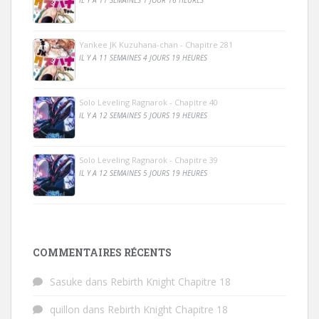
IL Y A 11 SEMAINES 1 JOUR 16 HEURES
Yankee JK Kuzuhana-chan - Chapitre 281
IL Y A 11 SEMAINES 4 JOURS 19 HEURES
Solo Leveling Ragnarok - Chapitre 40
IL Y A 12 SEMAINES 5 JOURS 19 HEURES
Solo Leveling Ragnarok - Chapitre 39
IL Y A 12 SEMAINES 5 JOURS 19 HEURES
COMMENTAIRES RÉCENTS
Sasuke
dans
Rebirth Knight Chapitre 18
quillon
dans
Rebirth Knight Chapitre 18