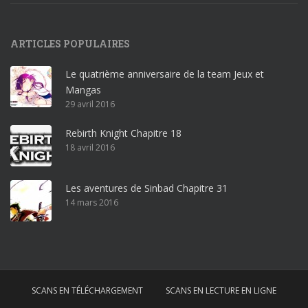
9
p
ARTICLES POPULAIRES
r
o
Le quatrième anniversaire de la team Jeux et
o
Mangas
ff
29 avril 2016
i
c
Rebirth Knight Chapitre 18
e
18 avril 2016
3
6
5
Les aventures de Sinbad Chapitre 31
p
14 mars 2016
r
o
w
i
n
SCANS EN TÉLÉCHARGEMENT
SCANS EN LECTURE EN LIGNE
d