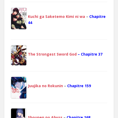
Kuchi ga Saketemo Kimi ni wa
–
Chapitre
44
The Strongest Sword God
– Chapitre 37
Juujika no Rokunin
–
Chapitre 159
Shounen no Abyss
–
Chapitre 168