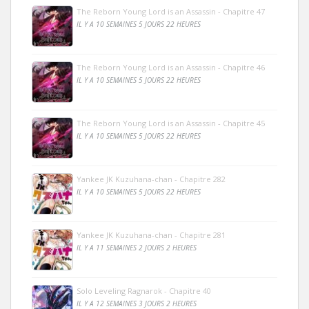
The Reborn Young Lord is an Assassin - Chapitre 47
IL Y A 10 SEMAINES 5 JOURS 22 HEURES
The Reborn Young Lord is an Assassin - Chapitre 46
IL Y A 10 SEMAINES 5 JOURS 22 HEURES
The Reborn Young Lord is an Assassin - Chapitre 45
IL Y A 10 SEMAINES 5 JOURS 22 HEURES
Yankee JK Kuzuhana-chan - Chapitre 282
IL Y A 10 SEMAINES 5 JOURS 22 HEURES
Yankee JK Kuzuhana-chan - Chapitre 281
IL Y A 11 SEMAINES 2 JOURS 2 HEURES
Solo Leveling Ragnarok - Chapitre 40
IL Y A 12 SEMAINES 3 JOURS 2 HEURES