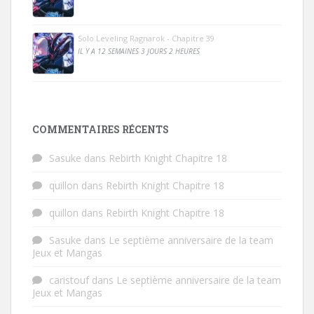
Solo Leveling Ragnarok - Chapitre 39
IL Y A 12 SEMAINES 3 JOURS 2 HEURES
COMMENTAIRES RÉCENTS
Sasuke
dans
Rebirth Knight Chapitre 18
quillon
dans
Rebirth Knight Chapitre 18
quillon
dans
Rebirth Knight Chapitre 18
Sasuke
dans
Le septième anniversaire de la team
Jeux et Mangas
caristouf
dans
Le septième anniversaire de la team
Jeux et Mangas