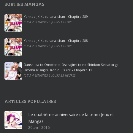
SORTIES MANGAS
0
p
Yankee JK Kuzuhana-chan - Chapitre 289
r
IL Y A 2 SEMAINES 6 JOURS 1 HEURE
o
o
ff
Yankee JK Kuzuhana-chan - Chapitre 288
IL Y A 2 SEMAINES 6 JOURS 1 HEURE
i
c
e
Danshi da to Omotteita Osanajimi to no Shinkon Seikatsu ga
2
Umaku Ikisugiru Ken ni Tsuite - Chapitre 11
0
IL Y A 4 SEMAINES 3 JOURS 23 HEURES
1
9
p
ARTICLES POPULAIRES
r
o
Le quatrième anniversaire de la team Jeux et
o
Mangas
ff
29 avril 2016
i