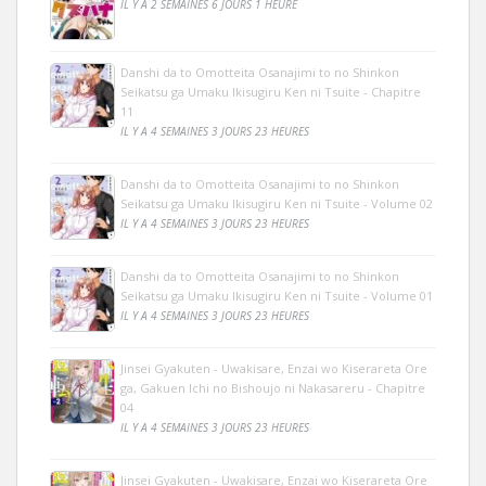
IL Y A 2 SEMAINES 6 JOURS 1 HEURE
Danshi da to Omotteita Osanajimi to no Shinkon
Seikatsu ga Umaku Ikisugiru Ken ni Tsuite - Chapitre
11
IL Y A 4 SEMAINES 3 JOURS 23 HEURES
Danshi da to Omotteita Osanajimi to no Shinkon
Seikatsu ga Umaku Ikisugiru Ken ni Tsuite - Volume 02
IL Y A 4 SEMAINES 3 JOURS 23 HEURES
Danshi da to Omotteita Osanajimi to no Shinkon
Seikatsu ga Umaku Ikisugiru Ken ni Tsuite - Volume 01
IL Y A 4 SEMAINES 3 JOURS 23 HEURES
Jinsei Gyakuten - Uwakisare, Enzai wo Kiserareta Ore
ga, Gakuen Ichi no Bishoujo ni Nakasareru - Chapitre
04
IL Y A 4 SEMAINES 3 JOURS 23 HEURES
Jinsei Gyakuten - Uwakisare, Enzai wo Kiserareta Ore