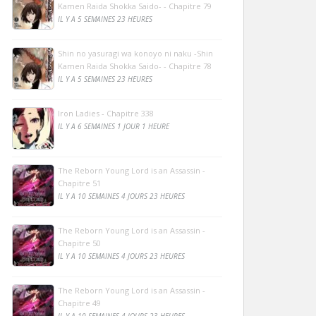
Kamen Raida Shokka Saido- - Chapitre 79
IL Y A 5 SEMAINES 23 HEURES
Shin no yasuragi wa konoyo ni naku -Shin
Kamen Raida Shokka Saido- - Chapitre 78
IL Y A 5 SEMAINES 23 HEURES
Iron Ladies - Chapitre 338
IL Y A 6 SEMAINES 1 JOUR 1 HEURE
The Reborn Young Lord is an Assassin -
Chapitre 51
IL Y A 10 SEMAINES 4 JOURS 23 HEURES
The Reborn Young Lord is an Assassin -
Chapitre 50
IL Y A 10 SEMAINES 4 JOURS 23 HEURES
The Reborn Young Lord is an Assassin -
Chapitre 49