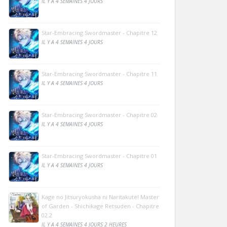
IL Y A 4 SEMAINES 4 JOURS
Star-Embracing Swordmaster - Chapitre 12
IL Y A 4 SEMAINES 4 JOURS
Star-Embracing Swordmaster - Chapitre 11
IL Y A 4 SEMAINES 4 JOURS
Star-Embracing Swordmaster - Chapitre 02
IL Y A 4 SEMAINES 4 JOURS
Star-Embracing Swordmaster - Chapitre 01
IL Y A 4 SEMAINES 4 JOURS
Kage no Jitsuryokusha ni Naritakute! Master
of Garden - Shichikage Retsuden - Chapitre
02.2
IL Y A 4 SEMAINES 4 JOURS 2 HEURES