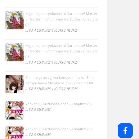
Kage no Jitsuryokusha ni Naritakute! Master
of Garden - Shichikage Retsuden - Chapitre
02.1
IL Y A 4 SEMAINES 4 JOURS 2 HEURES
Kage no Jitsuryokusha ni Naritakute! Master
of Garden - Shichikage Retsuden - Chapitre
01
IL Y A 4 SEMAINES 4 JOURS 2 HEURES
Shin no yasuragi wa konoyo ni naku -Shin
Kamen Raida Shokka Saido- - Chapitre 80
IL Y A 4 SEMAINES 4 JOURS 2 HEURES
Yankee JK Kuzuhana-chan - Chapitre 287
IL Y A 5 SEMAINES
Yankee JK Kuzuhana-chan - Chapitre 286
IL Y A 5 SEMAINES