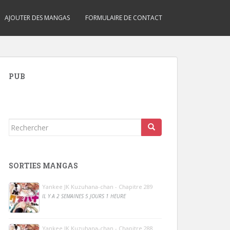
AJOUTER DES MANGAS
FORMULAIRE DE CONTACT
PUB
Rechercher...
SORTIES MANGAS
Yankee JK Kuzuhana-chan - Chapitre 289
IL Y A 2 SEMAINES 5 JOURS 1 HEURE
Yankee JK Kuzuhana-chan - Chapitre 288