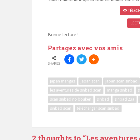
TÉLÉCH
LECT
Bonne lecture !
Partagez avec vos amis
SHARES
japan mangas
japan scan
japan scan sinbad
les aventures de sinbad scan
manga sinbad
s
scan sinbad no bouken
sinbad
sinbad 23a
sinbad scan
télécharger scan sinbad
2 thoughts to “Les aventures