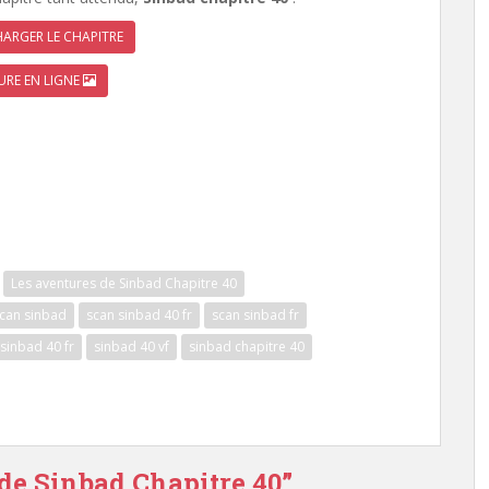
ARGER LE CHAPITRE
URE EN LIGNE
Les aventures de Sinbad Chapitre 40
can sinbad
scan sinbad 40 fr
scan sinbad fr
sinbad 40 fr
sinbad 40 vf
sinbad chapitre 40
 de Sinbad Chapitre 40”