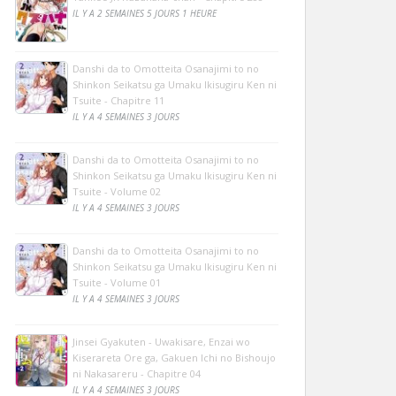
IL Y A 2 SEMAINES 5 JOURS 1 HEURE
Danshi da to Omotteita Osanajimi to no
Shinkon Seikatsu ga Umaku Ikisugiru Ken ni
Tsuite - Chapitre 11
IL Y A 4 SEMAINES 3 JOURS
Danshi da to Omotteita Osanajimi to no
Shinkon Seikatsu ga Umaku Ikisugiru Ken ni
Tsuite - Volume 02
IL Y A 4 SEMAINES 3 JOURS
Danshi da to Omotteita Osanajimi to no
Shinkon Seikatsu ga Umaku Ikisugiru Ken ni
Tsuite - Volume 01
IL Y A 4 SEMAINES 3 JOURS
Jinsei Gyakuten - Uwakisare, Enzai wo
Kiserareta Ore ga, Gakuen Ichi no Bishoujo
ni Nakasareru - Chapitre 04
IL Y A 4 SEMAINES 3 JOURS