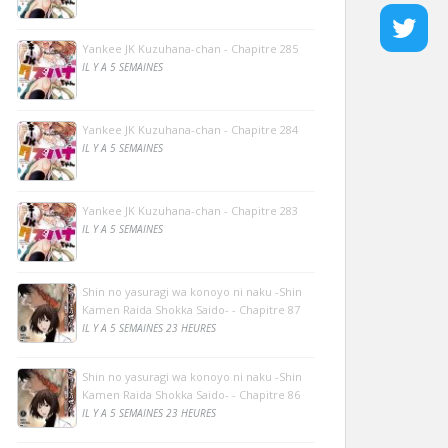
Yankee JK Kuzuhana-chan - Chapitre 285
IL Y A 5 SEMAINES
Yankee JK Kuzuhana-chan - Chapitre 284
IL Y A 5 SEMAINES
Yankee JK Kuzuhana-chan - Chapitre 283
IL Y A 5 SEMAINES
Shin no yasuragi wa konoyo ni naku -Shin
Kamen Raida Shokka Saido- - Chapitre 87
IL Y A 5 SEMAINES 23 HEURES
Shin no yasuragi wa konoyo ni naku -Shin
Kamen Raida Shokka Saido- - Chapitre 86
IL Y A 5 SEMAINES 23 HEURES