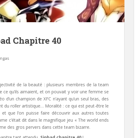
bad Chapitre 40
angas
jectivité de la beauté : plusieurs membres de la team
e ce qu’ils aimaient, et on pouvait y voir une femme se
éo d’un champion de XFC n’ayant qu’un seul bras, des
t du roller artistique… Moralité : ce qui est peut-être le
s et que l’on puisse faire découvrir aux autres toutes
me c’était dit dans le magnifique jeu « The world ends
ême des gros pervers dans cette team bizarre.
hapitre tant attendu,
Sinbad chapitre 40
!