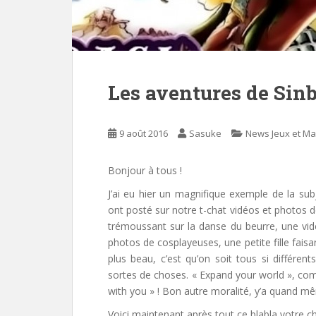
Les aventures de Sin
9 août 2016
Sasuke
News Jeux et M
Bonjour à tous !
J’ai eu hier un magnifique exemple de la sub
ont posté sur notre t-chat vidéos et photos d
trémoussant sur la danse du beurre, une vid
photos de cosplayeuses, une petite fille faisan
plus beau, c’est qu’on soit tous si différent
sortes de choses. « Expand your world », com
with you » ! Bon autre moralité, y’a quand m
Voici maintenant après tout ce blabla votre c