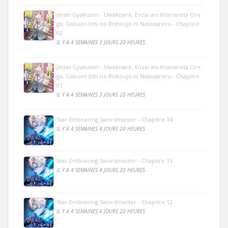
Jinsei Gyakuten - Uwakisare, Enzai wo Kiserareta Ore
ga, Gakuen Ichi no Bishoujo ni Nakasareru - Chapitre
02
IL Y A 4 SEMAINES 3 JOURS 20 HEURES
Jinsei Gyakuten - Uwakisare, Enzai wo Kiserareta Ore
ga, Gakuen Ichi no Bishoujo ni Nakasareru - Chapitre
01
IL Y A 4 SEMAINES 3 JOURS 20 HEURES
Star-Embracing Swordmaster - Chapitre 14
IL Y A 4 SEMAINES 4 JOURS 20 HEURES
Star-Embracing Swordmaster - Chapitre 13
IL Y A 4 SEMAINES 4 JOURS 20 HEURES
Star-Embracing Swordmaster - Chapitre 12
IL Y A 4 SEMAINES 4 JOURS 20 HEURES