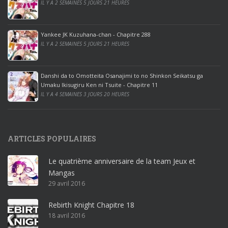
IL Y A 2 SEMAINES 5 JOURS 21 HEURES
o
o
ff
Yankee JK Kuzuhana-chan - Chapitre 288
IL Y A 2 SEMAINES 5 JOURS 21 HEURES
i
c
e
Danshi da to Omotteita Osanajimi to no Shinkon Seikatsu ga
2
Umaku Ikisugiru Ken ni Tsuite - Chapitre 11
0
IL Y A 4 SEMAINES 3 JOURS 20 HEURES
1
9
p
ARTICLES POPULAIRES
r
o
Le quatrième anniversaire de la team Jeux et
o
Mangas
ff
29 avril 2016
i
c
Rebirth Knight Chapitre 18
e
18 avril 2016
3