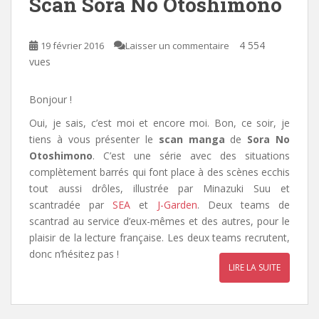
Scan Sora No Otoshimono
4 554
19 février 2016
Laisser un commentaire
vues
Bonjour !
Oui, je sais, c’est moi et encore moi. Bon, ce soir, je
tiens à vous présenter le
scan manga
de
Sora No
Otoshimono
. C’est une série avec des situations
complètement barrés qui font place à des scènes ecchis
tout aussi drôles, illustrée par
Minazuki Suu
et
scantradée par
SEA
et
J-Garden
. Deux teams de
scantrad au service d’eux-mêmes et des autres, pour le
plaisir de la lecture française. Les deux teams recrutent,
donc n’hésitez pas !
LIRE LA SUITE