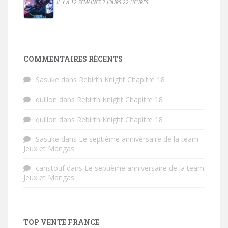
IL Y A 12 SEMAINES 2 JOURS 22 HEURES
COMMENTAIRES RÉCENTS
Sasuke
dans
Rebirth Knight Chapitre 18
quillon
dans
Rebirth Knight Chapitre 18
quillon
dans
Rebirth Knight Chapitre 18
Sasuke
dans
Le septième anniversaire de la team
Jeux et Mangas
caristouf
dans
Le septième anniversaire de la team
Jeux et Mangas
TOP VENTE FRANCE