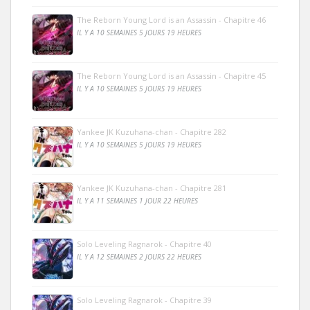
The Reborn Young Lord is an Assassin - Chapitre 46
IL Y A 10 SEMAINES 5 JOURS 19 HEURES
The Reborn Young Lord is an Assassin - Chapitre 45
IL Y A 10 SEMAINES 5 JOURS 19 HEURES
Yankee JK Kuzuhana-chan - Chapitre 282
IL Y A 10 SEMAINES 5 JOURS 19 HEURES
Yankee JK Kuzuhana-chan - Chapitre 281
IL Y A 11 SEMAINES 1 JOUR 22 HEURES
Solo Leveling Ragnarok - Chapitre 40
IL Y A 12 SEMAINES 2 JOURS 22 HEURES
Solo Leveling Ragnarok - Chapitre 39