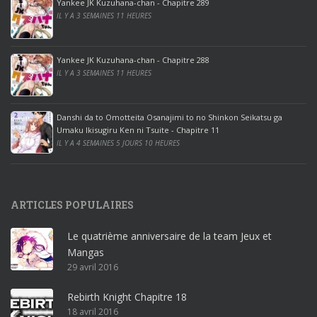
Yankee JK Kuzuhana-chan - Chapitre 289
r
IL Y A 3 SEMAINES 11 HEURES
o
o
ff
Yankee JK Kuzuhana-chan - Chapitre 288
IL Y A 3 SEMAINES 11 HEURES
i
c
e
Danshi da to Omotteita Osanajimi to no Shinkon Seikatsu ga
2
Umaku Ikisugiru Ken ni Tsuite - Chapitre 11
0
IL Y A 4 SEMAINES 5 JOURS 10 HEURES
1
9
p
ARTICLES POPULAIRES
r
o
Le quatrième anniversaire de la team Jeux et
o
Mangas
ff
29 avril 2016
i
c
Rebirth Knight Chapitre 18
e
18 avril 2016