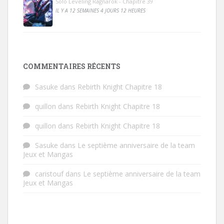
Solo Leveling Ragnarok - Chapitre 39
IL Y A 12 SEMAINES 4 JOURS 12 HEURES
COMMENTAIRES RÉCENTS
Sasuke
dans
Rebirth Knight Chapitre 18
quillon
dans
Rebirth Knight Chapitre 18
quillon
dans
Rebirth Knight Chapitre 18
Sasuke
dans
Le septième anniversaire de la team
Jeux et Mangas
caristouf
dans
Le septième anniversaire de la team
Jeux et Mangas