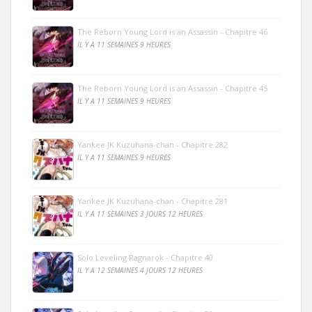
The Reborn Young Lord is an Assassin - Chapitre 46
IL Y A 11 SEMAINES 9 HEURES
The Reborn Young Lord is an Assassin - Chapitre 45
IL Y A 11 SEMAINES 9 HEURES
Yankee JK Kuzuhana-chan - Chapitre 282
IL Y A 11 SEMAINES 9 HEURES
Yankee JK Kuzuhana-chan - Chapitre 281
IL Y A 11 SEMAINES 3 JOURS 12 HEURES
Solo Leveling Ragnarok - Chapitre 40
IL Y A 12 SEMAINES 4 JOURS 12 HEURES