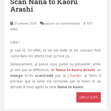
Scan Nana to Kaoru
Arashi
8 167
31 janvier 2016
Laisser un commentaire
vues
Salut !
Je suis là. En effet,
la vie est belle et les oiseaux font
cuicui dans les arbres tout ça tout ça…
Sérieusement, je passe vous parler ou présenter, enfin
je vois pas la différence, de
Nana to Kaoru Arashi
, un
manga
Ecchi
scantradé
pas la
J-Garden
. Je tiens à
préciser que la série est terminée par la team et se
déroule
8 mois après la série
Nana to Kaoru
.
LIRE LA SUITE