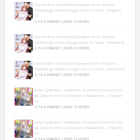
Danshi da to Omotteita Osanajimi to no Shinkon
Seikatsu ga Umaku Ikisugiru Ken ni Tsuite - Chapitre
11
IL Y A 4 SEMAINES 5 JOURS 10 HEURES
Danshi da to Omotteita Osanajimi to no Shinkon
Seikatsu ga Umaku Ikisugiru Ken ni Tsuite - Volume 02
IL Y A 4 SEMAINES 5 JOURS 10 HEURES
Danshi da to Omotteita Osanajimi to no Shinkon
Seikatsu ga Umaku Ikisugiru Ken ni Tsuite - Volume 01
IL Y A 4 SEMAINES 5 JOURS 10 HEURES
Jinsei Gyakuten - Uwakisare, Enzai wo Kiserareta Ore
ga, Gakuen Ichi no Bishoujo ni Nakasareru - Chapitre
04
IL Y A 4 SEMAINES 5 JOURS 10 HEURES
Jinsei Gyakuten - Uwakisare, Enzai wo Kiserareta Ore
ga, Gakuen Ichi no Bishoujo ni Nakasareru - Chapitre
03
IL Y A 4 SEMAINES 5 JOURS 10 HEURES