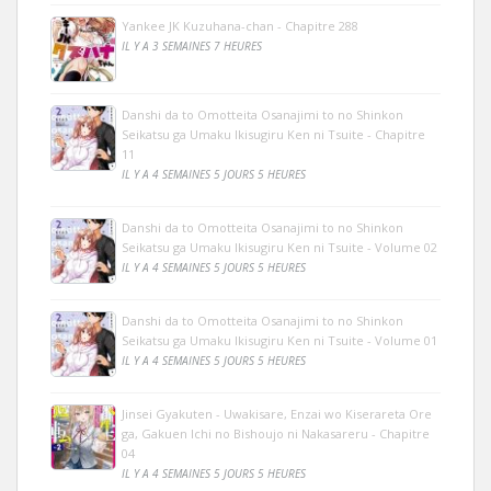
Yankee JK Kuzuhana-chan - Chapitre 288
IL Y A 3 SEMAINES 7 HEURES
Danshi da to Omotteita Osanajimi to no Shinkon
Seikatsu ga Umaku Ikisugiru Ken ni Tsuite - Chapitre
11
IL Y A 4 SEMAINES 5 JOURS 5 HEURES
Danshi da to Omotteita Osanajimi to no Shinkon
Seikatsu ga Umaku Ikisugiru Ken ni Tsuite - Volume 02
IL Y A 4 SEMAINES 5 JOURS 5 HEURES
Danshi da to Omotteita Osanajimi to no Shinkon
Seikatsu ga Umaku Ikisugiru Ken ni Tsuite - Volume 01
IL Y A 4 SEMAINES 5 JOURS 5 HEURES
Jinsei Gyakuten - Uwakisare, Enzai wo Kiserareta Ore
ga, Gakuen Ichi no Bishoujo ni Nakasareru - Chapitre
04
IL Y A 4 SEMAINES 5 JOURS 5 HEURES