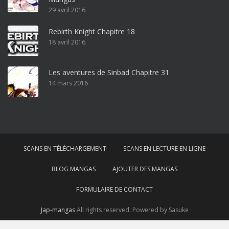
ff
29 avril 2016
i
c
Rebirth Knight Chapitre 18
e
18 avril 2016
3
6
5
Les aventures de Sinbad Chapitre 31
p
14 mars 2016
r
o
w
i
n
SCANS EN TÉLÉCHARGEMENT
SCANS EN LECTURE EN LIGNE
d
o
BLOG MANGAS
AJOUTER DES MANGAS
w
s
FORMULAIRE DE CONTACT
1
Jap-mangas
All rights reserved. Powered by Sasuke
0
h