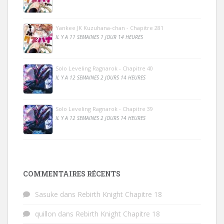
Yankee JK Kuzuhana-chan - Chapitre 281
IL Y A 11 SEMAINES 1 JOUR 14 HEURES
Solo Leveling Ragnarok - Chapitre 40
IL Y A 12 SEMAINES 2 JOURS 14 HEURES
Solo Leveling Ragnarok - Chapitre 39
IL Y A 12 SEMAINES 2 JOURS 14 HEURES
COMMENTAIRES RÉCENTS
Sasuke
dans
Rebirth Knight Chapitre 18
quillon
dans
Rebirth Knight Chapitre 18