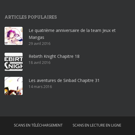
9
p
ARTICLES POPULAIRES
r
o
Le quatrième anniversaire de la team Jeux et
o
Mangas
ff
29 avril 2016
i
c
Rebirth Knight Chapitre 18
e
18 avril 2016
3
6
5
Les aventures de Sinbad Chapitre 31
p
14 mars 2016
r
o
w
i
n
SCANS EN TÉLÉCHARGEMENT
SCANS EN LECTURE EN LIGNE
d