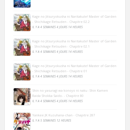
Kage no Jitsuryokusha ni Naritakute! Master of Garden
- Shichikage Retsuden - Chapitre 02.2
IL Y A 4 SEMAINES 4 JOURS 14 HEURES
Kage no Jitsuryokusha ni Naritakute! Master of Garden
- Shichikage Retsuden - Chapitre 02.1
IL Y A 4 SEMAINES 4 JOURS 14 HEURES
Kage no Jitsuryokusha ni Naritakute! Master of Garden
- Shichikage Retsuden - Chapitre 01
IL Y A 4 SEMAINES 4 JOURS 14 HEURES
Shin no yasuragi wa konoyo ni naku -Shin Kamen
Raida Shokka Saido- - Chapitre 80
IL Y A 4 SEMAINES 4 JOURS 14 HEURES
Yankee JK Kuzuhana-chan - Chapitre 287
IL Y A 5 SEMAINES 12 HEURES