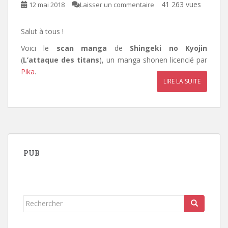
41 263 vues
12 mai 2018
Laisser un commentaire
Salut à tous !
Voici le
scan manga
de
Shingeki no Kyojin
(
L’attaque des titans
), un manga shonen licencié par
Pika
.
LIRE LA SUITE
PUB
Rechercher...