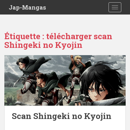
Skip to main content
Jap-Mangas
TOGGLE
Étiquette :
télécharger scan
Shingeki no Kyojin
Scan Shingeki no Kyojin