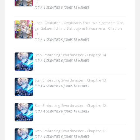
02
IL Y A 4 SEMAINES 5 JOURS 18 HEURES
Jinsei Gyakuten - Uwakisare, Enzai wo Kiserareta Ore
ga, Gakuen Ichi no Bishoujo ni Nakasareru - Chapitre
01
IL Y A 4 SEMAINES 5 JOURS 18 HEURES
Star-Embracing Swordmaster - Chapitre 14
IL Y A 4 SEMAINES 6 JOURS 18 HEURES
Star-Embracing Swordmaster - Chapitre 13
IL Y A 4 SEMAINES 6 JOURS 18 HEURES
Star-Embracing Swordmaster - Chapitre 12
IL Y A 4 SEMAINES 6 JOURS 18 HEURES
Star-Embracing Swordmaster - Chapitre 11
IL Y A 4 SEMAINES 6 JOURS 18 HEURES