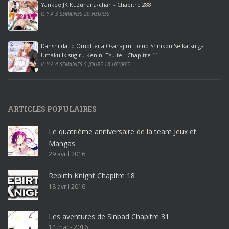
ff
Yankee JK Kuzuhana-chan - Chapitre 288
IL Y A 3 SEMAINES 20 HEURES
i
c
e
Danshi da to Omotteita Osanajimi to no Shinkon Seikatsu ga
2
Umaku Ikisugiru Ken ni Tsuite - Chapitre 11
0
IL Y A 4 SEMAINES 5 JOURS 18 HEURES
1
9
p
ARTICLES POPULAIRES
r
o
Le quatrième anniversaire de la team Jeux et
o
Mangas
ff
29 avril 2016
i
c
Rebirth Knight Chapitre 18
e
18 avril 2016
3
6
5
Les aventures de Sinbad Chapitre 31
p
14 mars 2016