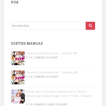
PUB
Rechercher...
SORTIES MANGAS
Yankee JK Kuzuhana-chan - Chapitre 289
IL Y A 3 SEMAINES 20 HEURES
Yankee JK Kuzuhana-chan - Chapitre 288
IL Y A 3 SEMAINES 20 HEURES
Danshi da to Omotteita Osanajimi to no Shinkon
Seikatsu ga Umaku Ikisugiru Ken ni Tsuite - Chapitre
11
IL Y A 4 SEMAINES 5 JOURS 18 HEURES