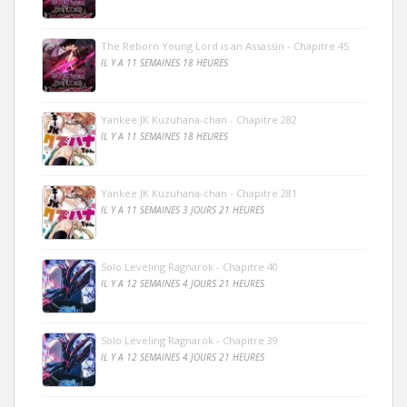
The Reborn Young Lord is an Assassin - Chapitre 45
IL Y A 11 SEMAINES 18 HEURES
Yankee JK Kuzuhana-chan - Chapitre 282
IL Y A 11 SEMAINES 18 HEURES
Yankee JK Kuzuhana-chan - Chapitre 281
IL Y A 11 SEMAINES 3 JOURS 21 HEURES
Solo Leveling Ragnarok - Chapitre 40
IL Y A 12 SEMAINES 4 JOURS 21 HEURES
Solo Leveling Ragnarok - Chapitre 39
IL Y A 12 SEMAINES 4 JOURS 21 HEURES