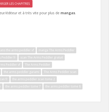
RGER LES CHAPITRES
eur/éditeur et à très vite pour plus de
mangas
.
cans the arms peddler vf
manga The Arms Peddler
 Peddler fr
scan The Arms Peddler gratuit
rms Peddler vf
The Arms Peddler
the arms peddler garami
The Arms Peddler scan
can fr
the arms peddler scan tome 2
e
the arms peddler tome 7
the arms peddler tome 8