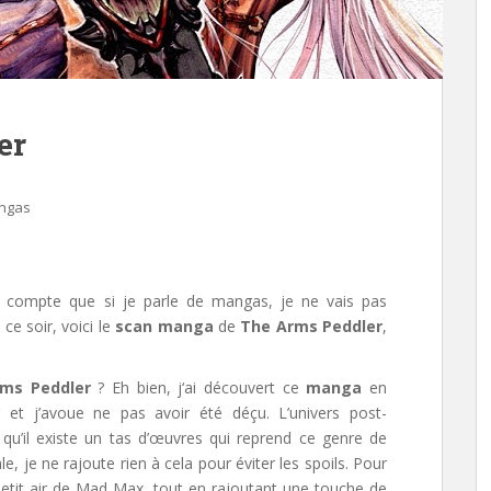
er
ngas
e compte que si je parle de mangas, je ne vais pas
e soir, voici le
scan manga
de
The Arms Peddler
,
ms Peddler
? Eh bien, j
‘ai découvert ce
manga
en
 et j’avoue ne pas avoir été déçu.
L’univers post-
 qu’il existe un tas d’œuvres qui reprend ce genre de
, je ne rajoute rien à cela pour éviter les spoils. Pour
petit air de Mad Max, tout en rajoutant une touche de