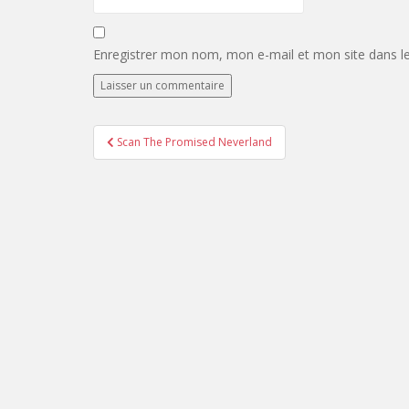
Enregistrer mon nom, mon e-mail et mon site dans l
Navigation
Scan The Promised Neverland
de
l’article