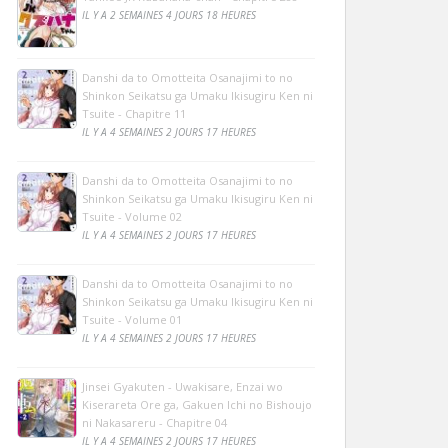
IL Y A 2 SEMAINES 4 JOURS 18 HEURES
Danshi da to Omotteita Osanajimi to no
Shinkon Seikatsu ga Umaku Ikisugiru Ken ni
Tsuite - Chapitre 11
IL Y A 4 SEMAINES 2 JOURS 17 HEURES
Danshi da to Omotteita Osanajimi to no
Shinkon Seikatsu ga Umaku Ikisugiru Ken ni
Tsuite - Volume 02
IL Y A 4 SEMAINES 2 JOURS 17 HEURES
Danshi da to Omotteita Osanajimi to no
Shinkon Seikatsu ga Umaku Ikisugiru Ken ni
Tsuite - Volume 01
IL Y A 4 SEMAINES 2 JOURS 17 HEURES
Jinsei Gyakuten - Uwakisare, Enzai wo
Kiserareta Ore ga, Gakuen Ichi no Bishoujo
ni Nakasareru - Chapitre 04
IL Y A 4 SEMAINES 2 JOURS 17 HEURES