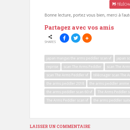
TÉLÉCHA
Bonne lecture, portez vous bien, merci à l’aut
Partagez avec vos amis
SHARES
japan mangas the arms peddler scan vf
japan s
reprise
scan The Arms Peddler
scan The Arms
scan The Arms Peddler vf
télécnager scan The A
the arms peddler 2018
the arms peddler anime
the arms peddler scan 60 vf
The Arms Peddler s
The Arms Peddler scan vf
the arms peddler suit
LAISSER UN COMMENTAIRE