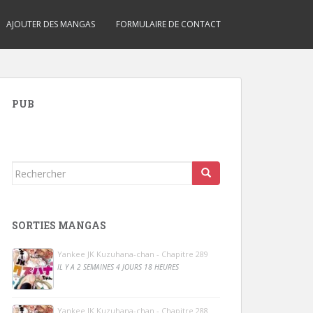
AJOUTER DES MANGAS
FORMULAIRE DE CONTACT
PUB
Rechercher...
SORTIES MANGAS
Yankee JK Kuzuhana-chan - Chapitre 289
IL Y A 2 SEMAINES 4 JOURS 18 HEURES
Yankee JK Kuzuhana-chan - Chapitre 288