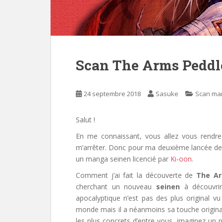
Scan The Arms Peddl
24 septembre 2018
Sasuke
Scan ma
Salut !
En me connaissant, vous allez vous rendr
m’arrêter. Donc pour ma deuxième lancée de c
un manga seinen licencié par
Ki-oon
.
Comment j’ai fait la découverte de
The Ar
cherchant un nouveau
seinen
à découvrir
apocalyptique n’est pas des plus original vu
monde mais il a néanmoins sa touche originale
les plus concrets d’entre vous, imaginez un 