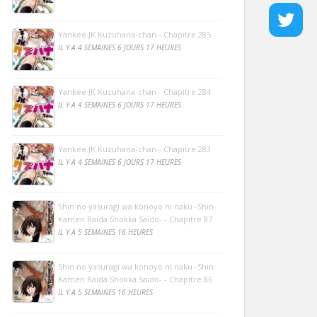
Yankee JK Kuzuhana-chan - Chapitre 285
IL Y A 4 SEMAINES 6 JOURS 17 HEURES
Yankee JK Kuzuhana-chan - Chapitre 284
IL Y A 4 SEMAINES 6 JOURS 17 HEURES
Yankee JK Kuzuhana-chan - Chapitre 283
IL Y A 4 SEMAINES 6 JOURS 17 HEURES
Shin no yasuragi wa konoyo ni naku -Shin
Kamen Raida Shokka Saido- - Chapitre 87
IL Y A 5 SEMAINES 16 HEURES
Shin no yasuragi wa konoyo ni naku -Shin
Kamen Raida Shokka Saido- - Chapitre 86
IL Y A 5 SEMAINES 16 HEURES