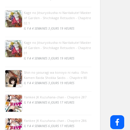
Kage no Jitsuryokusha ni Naritakute! Master
of Garden - Shichikage Retsuden - Chapitre
02.1
IL Y A 4 SEMAINES 3 JOURS 19 HEURES
Kage no Jitsuryokusha ni Naritakute! Master
of Garden - Shichikage Retsuden - Chapitre
01
IL Y A 4 SEMAINES 3 JOURS 19 HEURES
Shin no yasuragi wa konoyo ni naku -Shin
Kamen Raida Shokka Saido- - Chapitre 80
IL Y A 4 SEMAINES 3 JOURS 19 HEURES
Yankee JK Kuzuhana-chan - Chapitre 287
IL Y A 4 SEMAINES 6 JOURS 17 HEURES
Yankee JK Kuzuhana-chan - Chapitre 286
IL Y A 4 SEMAINES 6 JOURS 17 HEURES