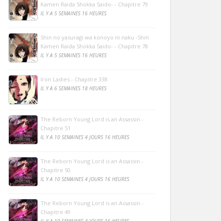
Kamen Raida Shokka Saido- - Chapitre 79
IL Y A 5 SEMAINES 16 HEURES
Shin no yasuragi wa konoyo ni naku -Shin
Kamen Raida Shokka Saido- - Chapitre 78
IL Y A 5 SEMAINES 16 HEURES
Iron Ladies - Chapitre 338
IL Y A 6 SEMAINES 18 HEURES
The Reborn Young Lord is an Assassin -
Chapitre 51
IL Y A 10 SEMAINES 4 JOURS 16 HEURES
The Reborn Young Lord is an Assassin -
Chapitre 50
IL Y A 10 SEMAINES 4 JOURS 16 HEURES
The Reborn Young Lord is an Assassin -
Chapitre 49