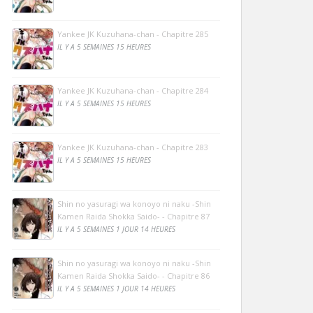
Yankee JK Kuzuhana-chan - Chapitre 285
IL Y A 5 SEMAINES 15 HEURES
Yankee JK Kuzuhana-chan - Chapitre 284
IL Y A 5 SEMAINES 15 HEURES
Yankee JK Kuzuhana-chan - Chapitre 283
IL Y A 5 SEMAINES 15 HEURES
Shin no yasuragi wa konoyo ni naku -Shin
Kamen Raida Shokka Saido- - Chapitre 87
IL Y A 5 SEMAINES 1 JOUR 14 HEURES
Shin no yasuragi wa konoyo ni naku -Shin
Kamen Raida Shokka Saido- - Chapitre 86
IL Y A 5 SEMAINES 1 JOUR 14 HEURES