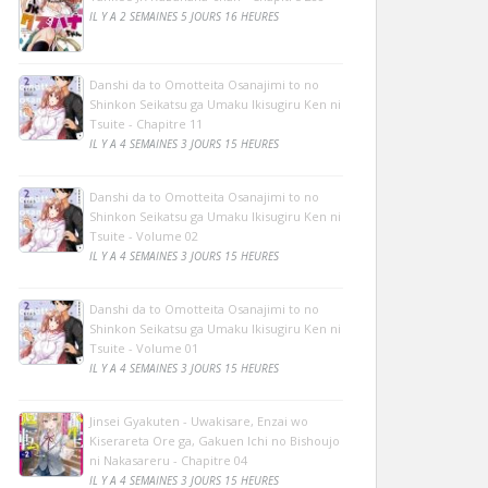
IL Y A 2 SEMAINES 5 JOURS 16 HEURES
Danshi da to Omotteita Osanajimi to no
Shinkon Seikatsu ga Umaku Ikisugiru Ken ni
Tsuite - Chapitre 11
IL Y A 4 SEMAINES 3 JOURS 15 HEURES
Danshi da to Omotteita Osanajimi to no
Shinkon Seikatsu ga Umaku Ikisugiru Ken ni
Tsuite - Volume 02
IL Y A 4 SEMAINES 3 JOURS 15 HEURES
Danshi da to Omotteita Osanajimi to no
Shinkon Seikatsu ga Umaku Ikisugiru Ken ni
Tsuite - Volume 01
IL Y A 4 SEMAINES 3 JOURS 15 HEURES
Jinsei Gyakuten - Uwakisare, Enzai wo
Kiserareta Ore ga, Gakuen Ichi no Bishoujo
ni Nakasareru - Chapitre 04
IL Y A 4 SEMAINES 3 JOURS 15 HEURES