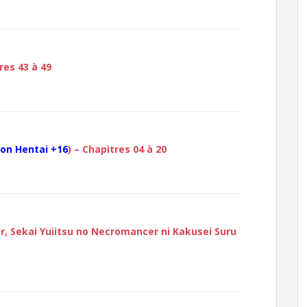
res 43 à 49
on Hentai +16
) – Chapitres 04 à 20
 Sekai Yuiitsu no Necromancer ni Kakusei Suru