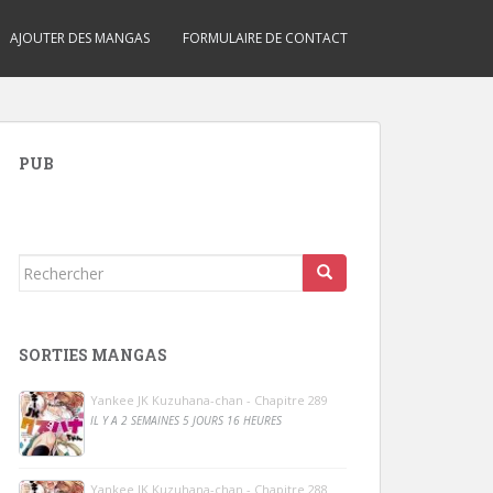
AJOUTER DES MANGAS
FORMULAIRE DE CONTACT
PUB
Rechercher...
SORTIES MANGAS
Yankee JK Kuzuhana-chan - Chapitre 289
IL Y A 2 SEMAINES 5 JOURS 16 HEURES
Yankee JK Kuzuhana-chan - Chapitre 288