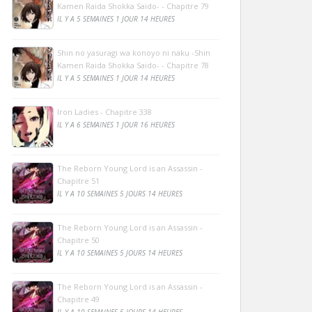
Kamen Raida Shokka Saido- - Chapitre 79
IL Y A 5 SEMAINES 1 JOUR 14 HEURES
Shin no yasuragi wa konoyo ni naku -Shin
Kamen Raida Shokka Saido- - Chapitre 78
IL Y A 5 SEMAINES 1 JOUR 14 HEURES
Iron Ladies - Chapitre 338
IL Y A 6 SEMAINES 1 JOUR 16 HEURES
The Reborn Young Lord is an Assassin -
Chapitre 51
IL Y A 10 SEMAINES 5 JOURS 14 HEURES
The Reborn Young Lord is an Assassin -
Chapitre 50
IL Y A 10 SEMAINES 5 JOURS 14 HEURES
The Reborn Young Lord is an Assassin -
Chapitre 49