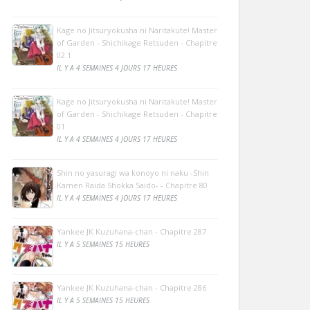
Kage no Jitsuryokusha ni Naritakute! Master
of Garden - Shichikage Retsuden - Chapitre
02.1
IL Y A 4 SEMAINES 4 JOURS 17 HEURES
Kage no Jitsuryokusha ni Naritakute! Master
of Garden - Shichikage Retsuden - Chapitre
01
IL Y A 4 SEMAINES 4 JOURS 17 HEURES
Shin no yasuragi wa konoyo ni naku -Shin
Kamen Raida Shokka Saido- - Chapitre 80
IL Y A 4 SEMAINES 4 JOURS 17 HEURES
Yankee JK Kuzuhana-chan - Chapitre 287
IL Y A 5 SEMAINES 15 HEURES
Yankee JK Kuzuhana-chan - Chapitre 286
IL Y A 5 SEMAINES 15 HEURES